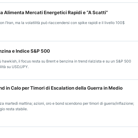
ia Alimenta Mercati Energetici Rapidi e “A Scatti”
n l’Iran, ma la volatilità può riaccendersi con spike rapidi e il livello 100$
enzina e Indice S&P 500
ù hawkish, il focus resta su Brent e benzina in trend rialzista e su un S&P 500
tilità su USD/JPY.
nd in Calo per Timori di Escalation della Guerra in Medio
za martedì mattina; azioni, oro e bond scendono per timori di guerra/inflazione;
gio resta stabile.