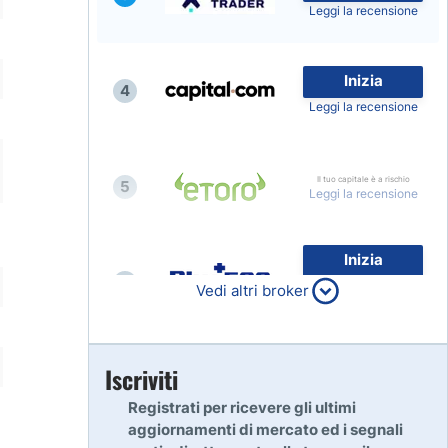
Leggi la recensione
Inizia
4
Leggi la recensione
Il tuo capitale è a rischio
5
Leggi la recensione
Inizia
6
80% dei conti al dettaglio di
Vedi altri broker
CFD perdono denaro
Leggi la recensione
Inizia
Iscriviti
7
Leggi la recensione
Registrati per ricevere gli ultimi
aggiornamenti di mercato ed i segnali