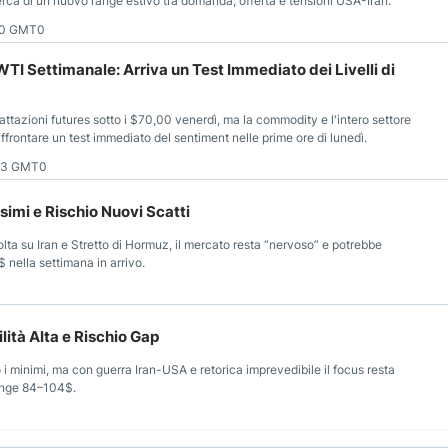
erca di un nuovo range estivo tra domanda, offerta e tensioni USA-Iran.
20 GMT0
WTI Settimanale: Arriva un Test Immediato dei Livelli di
rattazioni futures sotto i $70,00 venerdì, ma la commodity e l'intero settore
frontare un test immediato del sentiment nelle prime ore di lunedì.
:03 GMT0
simi e Rischio Nuovi Scatti
ta su Iran e Stretto di Hormuz, il mercato resta “nervoso” e potrebbe
nella settimana in arrivo.
lità Alta e Rischio Gap
i minimi, ma con guerra Iran-USA e retorica imprevedibile il focus resta
 range 84–104$.