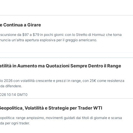
te Continua a Girare
escursione da $97 a $79 in pochi giorni: con lo Stretto di Hormuz che torna
annuncia un'altra apertura esplosiva per il greggio americano.
olatilità in Aumento ma Quotazioni Sempre Dentro il Range
izio 2026 con volatilità crescente e prezzi in range, con 25€ come resistenza
da difendere.
2026 10:14 GMT0
Geopolitica, Volatilità e Strategie per Trader WTI
politica: range ampissimo, movimenti guidati dai titoli di giornale e scarsa
ida per ogni trader.