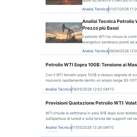
quasi azzerato e il mercato in c
Analisi Tecnica
01/07/2026 11:
Analisi Tecnica Petrolio 
Prezzo più Bassi
Il petrolio WTI ha chiuso le cont
energetico sembrano pronti ad af
Analisi Tecnica
29/06/2026 12
Petrolio WTI Sopra 100$: Tensione ai Mas
Con il WTI tornato sopra 100$ e nessun segnale di svol
muoversi rapidamente dentro un ampio range 93–107$ 
Analisi Tecnica
18/05/2026 12:02 GMT0
Previsioni Quotazione Petrolio WTI: Volati
WTI chiude la settimana in area 91$ dopo aver testato 
sull’apertura di lunedì e sulla tenuta dei supporti nel
Analisi Tecnica
11/05/2026 13:26 GMT0
Annuncio