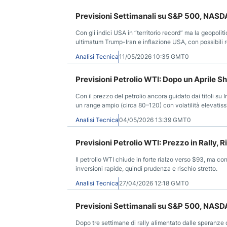
Previsioni Settimanali su S&P 500, NASDA
Con gli indici USA in “territorio record” ma la geopolit
ultimatum Trump-Iran e inflazione USA, con possibili rot
Analisi Tecnica
11/05/2026 10:35 GMT0
Previsioni Petrolio WTI: Dopo un Aprile 
Con il prezzo del petrolio ancora guidato dai titoli su
un range ampio (circa 80–120) con volatilità elevatiss
Analisi Tecnica
04/05/2026 13:39 GMT0
Previsioni Petrolio WTI: Prezzo in Rally, 
Il petrolio WTI chiude in forte rialzo verso $93, ma co
inversioni rapide, quindi prudenza e rischio stretto.
Analisi Tecnica
27/04/2026 12:18 GMT0
Previsioni Settimanali su S&P 500, NASDA
Dopo tre settimane di rally alimentato dalle speranze di