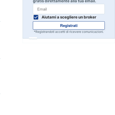
gratis direttamente alla tua email.
Inizia
8
Leggi la recensione
Aiutami a scegliere un broker
Registrati
Inizia
9
*Registrandoti accetti di ricevere comunicazioni.
Leggi la recensione
Annuncio
Inizia
10
Leggi la recensione