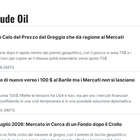
ude Oil
o Calo del Prezzo del Greggio che dà ragione ai Mercati
one dopo il rapido rientro del premio geopolitico, con il prezzo in area 75$ e i
isivi per capire se il ribasso potrà estendersi verso quota 70$.
48 GMT0
o di nuovo verso i 100 $ al Barile ma i Mercati non si lasciano
 area 100$ riflette le tensioni tra USA e Iran, ma per ora i mercati finanziari
, confidando in una crisi temporanea e in una possibile soluzione diplomatica.
:00 GMT0
uglio 2026: Mercato in Cerca di un Fondo dopo il Crollo
po un forte crollo dai massimi di giugno, con il premio di rischio geopolitico