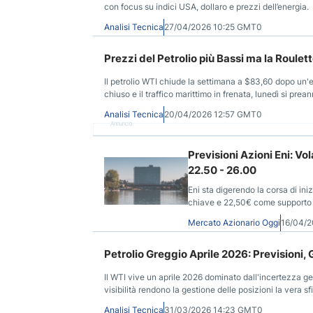
con focus su indici USA, dollaro e prezzi dell’energia.
Analisi Tecnica
27/04/2026 10:25 GMT0
Prezzi del Petrolio più Bassi ma la Roulet
Il petrolio WTI chiude la settimana a $83,60 dopo un'
chiuso e il traffico marittimo in frenata, lunedì si pre
Analisi Tecnica
20/04/2026 12:57 GMT0
Annuncio
Previsioni Azioni Eni: V
22.50 - 26.00
Eni sta digerendo la corsa di in
chiave e 22,50€ come supporto 
Mercato Azionario Oggi
16/04/
Petrolio Greggio Aprile 2026: Previsioni, 
Il WTI vive un aprile 2026 dominato dall'incertezza geo
visibilità rendono la gestione delle posizioni la vera sf
Analisi Tecnica
31/03/2026 14:23 GMT0