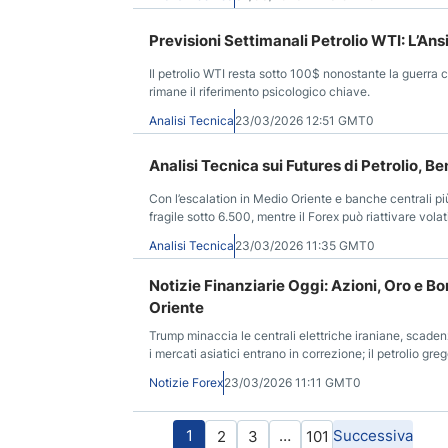
Previsioni Settimanali Petrolio WTI: L’Ans
Il petrolio WTI resta sotto 100$ nonostante la guerra co
rimane il riferimento psicologico chiave.
Analisi Tecnica
23/03/2026 12:51 GMT0
Analisi Tecnica sui Futures di Petrolio, B
Con l’escalation in Medio Oriente e banche centrali pi
fragile sotto 6.500, mentre il Forex può riattivare vola
Analisi Tecnica
23/03/2026 11:35 GMT0
Notizie Finanziarie Oggi: Azioni, Oro e Bo
Oriente
Trump minaccia le centrali elettriche iraniane, scaden
i mercati asiatici entrano in correzione; il petrolio greg
Notizie Forex
23/03/2026 11:11 GMT0
1
…
Successiva
2
3
101