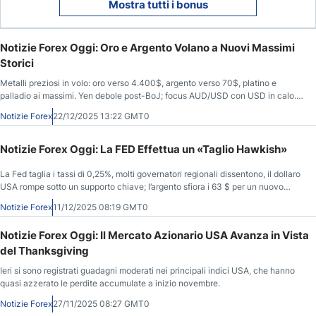
Mostra tutti i bonus
Notizie Forex Oggi: Oro e Argento Volano a Nuovi Massimi
Storici
Metalli preziosi in volo: oro verso 4.400$, argento verso 70$, platino e
palladio ai massimi. Yen debole post-BoJ; focus AUD/USD con USD in calo.
Volatilità alta: meglio buy-the-dip con size ridotte.
Notizie Forex
22/12/2025 13:22 GMT0
Notizie Forex Oggi: La FED Effettua un «Taglio Hawkish»
La Fed taglia i tassi di 0,25%, molti governatori regionali dissentono, il dollaro
USA rompe sotto un supporto chiave; l’argento sfiora i 63 $ per un nuovo
massimo storico; si prevede che la Banca nazionale svizzera mantenga i
Notizie Forex
11/12/2025 08:19 GMT0
tassi stabili.
Notizie Forex Oggi: Il Mercato Azionario USA Avanza in Vista
del Thanksgiving
Ieri si sono registrati guadagni moderati nei principali indici USA, che hanno
quasi azzerato le perdite accumulate a inizio novembre.
Notizie Forex
27/11/2025 08:27 GMT0