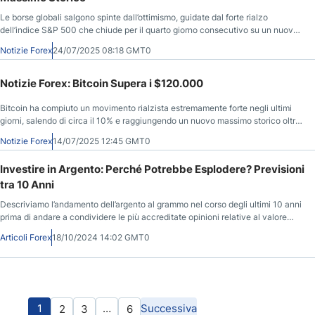
Le borse globali salgono spinte dall’ottimismo, guidate dal forte rialzo
dell’indice S&P 500 che chiude per il quarto giorno consecutivo su un nuovo
massimo storico. Tesla annuncia dati sugli utili deludenti.
Notizie Forex
24/07/2025 08:18 GMT0
Notizie Forex: Bitcoin Supera i $120.000
Bitcoin ha compiuto un movimento rialzista estremamente forte negli ultimi
giorni, salendo di circa il 10% e raggiungendo un nuovo massimo storico oltre
i $122.000.
Notizie Forex
14/07/2025 12:45 GMT0
Investire in Argento: Perché Potrebbe Esplodere? Previsioni
tra 10 Anni
Descriviamo l’andamento dell’argento al grammo nel corso degli ultimi 10 anni
prima di andare a condividere le più accreditate opinioni relative al valore
dell’argento nel corso dei prossimi anni.
Articoli Forex
18/10/2024 14:02 GMT0
1
…
Successiva
2
3
6