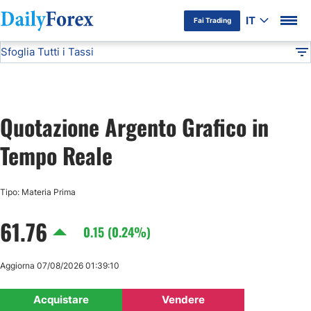
IT
Fai Trading
Sfoglia Tutti i Tassi
Informativa Pubblicitaria
Silver
Materie Prime
DF
EUR/USD
Quotazione Argento Grafico in
USD/JPY
Tempo Reale
GBP/USD
Tipo: Materia Prima
USD/CHF
61.76
0.15 (0.24%)
USD/CAD
Aggiorna 07/08/2026 01:39:10
AUD/USD
Acquistare
Vendere