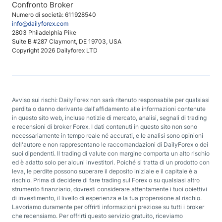
Confronto Broker
Numero di società: 611928540
info@dailyforex.com
2803 Philadelphia Pike
Suite B #287 Claymont, DE 19703, USA
Copyright 2026 Dailyforex LTD
Avviso sui rischi: DailyForex non sarà ritenuto responsabile per qualsiasi
perdita o danno derivante dall'affidamento alle informazioni contenute
in questo sito web, incluse notizie di mercato, analisi, segnali di trading
e recensioni di broker Forex. I dati contenuti in questo sito non sono
necessariamente in tempo reale né accurati, e le analisi sono opinioni
dell'autore e non rappresentano le raccomandazioni di DailyForex o dei
suoi dipendenti. Il trading di valute con margine comporta un alto rischio
ed è adatto solo per alcuni investitori. Poiché si tratta di un prodotto con
leva, le perdite possono superare il deposito iniziale e il capitale è a
rischio. Prima di decidere di fare trading sul Forex o su qualsiasi altro
strumento finanziario, dovresti considerare attentamente i tuoi obiettivi
di investimento, il livello di esperienza e la tua propensione al rischio.
Lavoriamo duramente per offrirti informazioni preziose su tutti i broker
che recensiamo. Per offrirti questo servizio gratuito, riceviamo