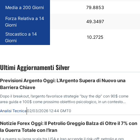
Media a 200 Giorni
79.8853
Forza Relativa a 14
49.3497
Giorni
Stocastico a 14
10.2725
Giorni
Ultimi Aggiornamenti Silver
Previsioni Argento Oggi: L’Argento Supera di Nuovo una
Barriera Chiave
Dopo il breakout, l’argento favorisce strategie “buy the dip” con 90$ come
area guida e 100$ come prossimo obiettivo psicologico, in un contesto
potenzialmente volatile.
Analisi Tecnica
02/03/2026 12:44 GMT0
Notizie Forex Oggi: Il Petrolio Greggio Balza di Oltre il 7% con
la Guerra Totale con l’Iran
La guerra su larga scala tra USA e Iran accende il risk-off: petrolio e oro