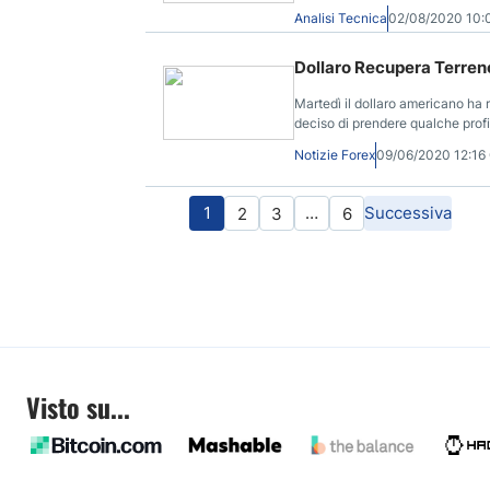
Analisi Tecnica
02/08/2020 10
Dollaro Recupera Terreno
Martedì il dollaro americano ha 
deciso di prendere qualche profi
Notizie Forex
09/06/2020 12:1
1
…
Successiva
2
3
6
Visto su...