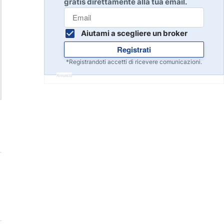
gratis direttamente alla tua email.
Inizia
8
Leggi la recensione
Aiutami a scegliere un broker
Registrati
Inizia
9
*Registrandoti accetti di ricevere comunicazioni.
Leggi la recensione
Annuncio
Inizia
10
Leggi la recensione