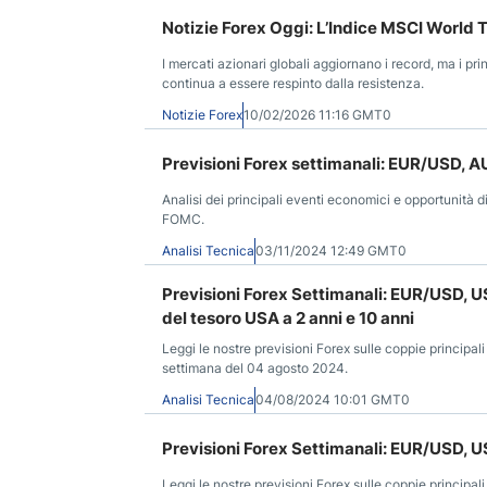
Notizie Forex Oggi: L’Indice MSCI World
I mercati azionari globali aggiornano i record, ma i prin
continua a essere respinto dalla resistenza.
Notizie Forex
10/02/2026 11:16 GMT0
Previsioni Forex settimanali: EUR/USD, A
Analisi dei principali eventi economici e opportunità d
FOMC.
Analisi Tecnica
03/11/2024 12:49 GMT0
Previsioni Forex Settimanali: EUR/USD, U
del tesoro USA a 2 anni e 10 anni
Leggi le nostre previsioni Forex sulle coppie principali
settimana del 04 agosto 2024.
Analisi Tecnica
04/08/2024 10:01 GMT0
Previsioni Forex Settimanali: EUR/USD, 
Leggi le nostre previsioni Forex sulle coppie principali