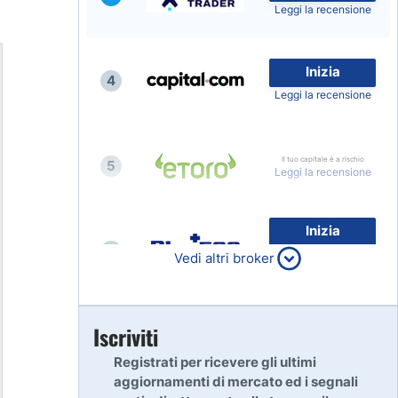
Leggi la recensione
Inizia
4
Leggi la recensione
Il tuo capitale è a rischio
5
Leggi la recensione
Inizia
6
80% dei conti al dettaglio di
Vedi altri broker
CFD perdono denaro
Leggi la recensione
Inizia
Iscriviti
7
Leggi la recensione
Registrati per ricevere gli ultimi
aggiornamenti di mercato ed i segnali