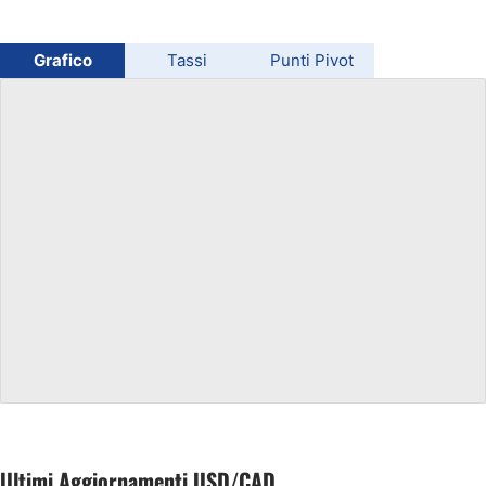
Oro
Grafico
Tassi
Punti Pivot
Petrolio
Tutte le Valute
Materie Prime
Indici
Ultimi Aggiornamenti USD/CAD