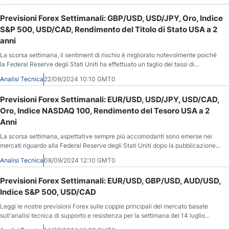
Previsioni Forex Settimanali: GBP/USD, USD/JPY, Oro, Indice
S&P 500, USD/CAD, Rendimento del Titolo di Stato USA a 2
anni
La scorsa settimana, il sentiment di rischio è migliorato notevolmente poiché
la Federal Reserve degli Stati Uniti ha effettuato un taglio dei tassi di
interesse di mezzo punto, promettendo ulteriori 50 punti base di riduzione
Analisi Tecnica
22/09/2024 10:10 GMT0
entro il 2025. L'oro e l'indice S&P 500 hanno chiuso la settimana
raggiungendo nuovi massimi storici.
Previsioni Forex Settimanali: EUR/USD, USD/JPY, USD/CAD,
Oro, Indice NASDAQ 100, Rendimento del Tesoro USA a 2
Anni
La scorsa settimana, aspettative sempre più accomodanti sono emerse nei
mercati riguardo alla Federal Reserve degli Stati Uniti dopo la pubblicazione
di dati relativamente deboli sui salari non agricoli venerdì. Durante tutta la
Analisi Tecnica
08/09/2024 12:10 GMT0
settimana si sono intensificate le paure di un atterraggio brusco per
l'economia statunitense, generando un sentimento di avversione al rischio più
Previsioni Forex Settimanali: EUR/USD, GBP/USD, AUD/USD,
forte.
Indice S&P 500, USD/CAD
Leggi le nostre previsioni Forex sulle coppie principali del mercato basate
sull'analisi tecnica di supporto e resistenza per la settimana del 14 luglio
2024.