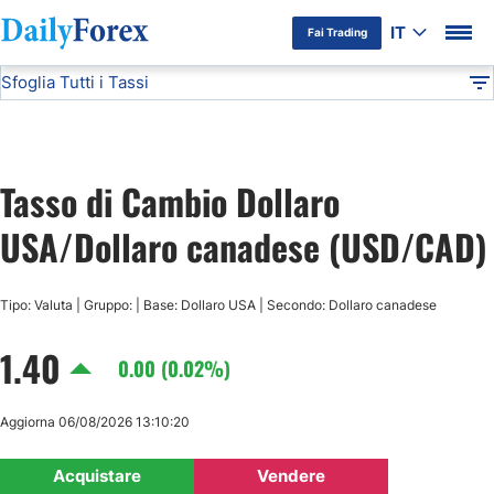
IT
Fai Trading
Sfoglia Tutti i Tassi
Informativa Pubblicitaria
USD/CAD
Tutte le Valute
DF
EUR/USD
Tasso di Cambio Dollaro
USD/JPY
USA/Dollaro canadese (USD/CAD)
GBP/USD
Tipo: Valuta | Gruppo: | Base: Dollaro USA | Secondo: Dollaro canadese
USD/CHF
1.40
0.00 (0.02%)
USD/CAD
Aggiorna 06/08/2026 13:10:20
AUD/USD
Acquistare
Vendere