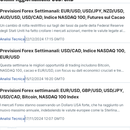
Previsioni Forex Settimanali: EUR/USD, USD/JPY, NZD/USD,
AUD/USD, USD/CAD, Indice NASDAQ 100, Futures sul Cacao
Un cambio di rotta restrittivo sui tagli dei tassi da parte della Federal Reserve
degli Stati Uniti ha fatto crollare i mercati azionari, mentre le valute legate alle
materie prime hanno subito un forte impatto nel mercato Forex.
Analisi Tecnica
22/12/2024 17:15 GMT0
Previsioni Forex Settimanali: USD/CAD, Indice NASDAQ 100,
EUR/USD
Questa settimana le migliori opportunità di trading includono Bitcoin,
NASDAQ 100, cacao e EUR/USD, con focus su dati economici cruciali e trend
di mercato.
Analisi Tecnica
15/12/2024 16:20 GMT0
Previsioni Forex settimanali: EUR/USD, GBP/USD, USD/JPY,
USD/CAD, Bitcoin, NASDAQ 100 Index
I mercati Forex stanno osservando un Dollaro USA forte, che ha raggiunto un
nuovo massimo annuale, indebolendo le valute europee come la Sterlina
Britannica e l’Euro, mentre Bitcoin sale e le azioni crollano.
Analisi Tecnica
17/11/2024 12:07 GMT0
Annuncio