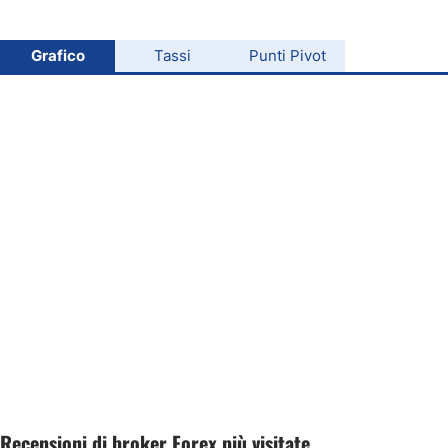
Oro
Grafico
Tassi
Punti Pivot
Petrolio
Tutte le Valute
Materie Prime
Indici
Recensioni di broker Forex più visitate