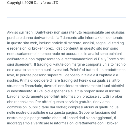
Copyright 2026 Dailyforex LTD
Avviso sui rischi: DailyForex non sarà ritenuto responsabile per qualsiasi
perdita o danno derivante dall'affidamento alle informazioni contenute
in questo sito web, incluse notizie di mercato, analisi, segnali di trading
e recensioni di broker Forex. I dati contenuti in questo sito non sono
necessariamente in tempo reale né accurati, e le analisi sono opinioni
dell'autore e non rappresentano le raccomandazioni di DailyForex o dei
suoi dipendenti. Il trading di valute con margine comporta un alto rischio
ed è adatto solo per alcuni investitori. Poiché si tratta di un prodotto con
leva, le perdite possono superare il deposito iniziale e il capitale è a
rischio. Prima di decidere di fare trading sul Forex o su qualsiasi altro
strumento finanziario, dovresti considerare attentamente i tuoi obiettivi
di investimento, il livello di esperienza e la tua propensione al rischio.
Lavoriamo duramente per offrirti informazioni preziose su tutti i broker
che recensiamo. Per offrirti questo servizio gratuito, riceviamo
commissioni pubblicitarie dai broker, compresi alcuni di quelli inclusi
nelle nostre classifiche e su questa pagina. Sebbene facciamo del
nostro meglio per garantire che tutti i nostri dati siano aggiornati, ti
incoraggiamo a verificare le informazioni direttamente con il broker.