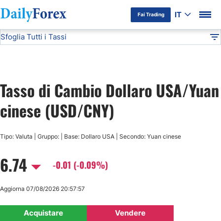
IT
Fai Trading
Sfoglia Tutti i Tassi
Informativa Pubblicitaria
USD/CNY
Tutte le Valute
DF
EUR/USD
Tasso di Cambio Dollaro USA/Yuan
USD/JPY
cinese (USD/CNY)
GBP/USD
Tipo: Valuta | Gruppo: | Base: Dollaro USA | Secondo: Yuan cinese
USD/CHF
6.74
-0.01 (-0.09%)
USD/CAD
Aggiorna 07/08/2026 20:57:57
AUD/USD
Acquistare
Vendere