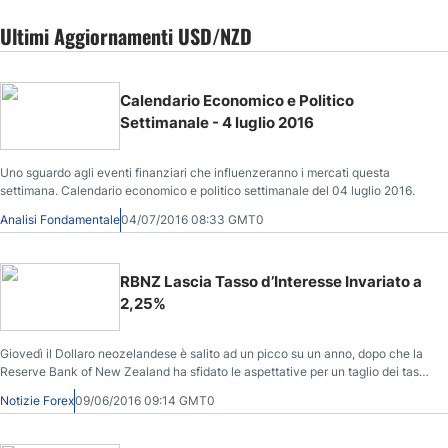
Ultimi Aggiornamenti USD/NZD
Calendario Economico e Politico
Settimanale - 4 luglio 2016
Uno sguardo agli eventi finanziari che influenzeranno i mercati questa
settimana. Calendario economico e politico settimanale del 04 luglio 2016.
Analisi Fondamentale
04/07/2016 08:33 GMT0
RBNZ Lascia Tasso d’Interesse Invariato a
2,25%
Giovedì il Dollaro neozelandese è salito ad un picco su un anno, dopo che la
Reserve Bank of New Zealand ha sfidato le aspettative per un taglio dei tassi
d’interesse, lasciandolo invece invariato al 2,25%.
Notizie Forex
09/06/2016 09:14 GMT0