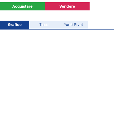
Acquistare
Vendere
Oro
Petrolio
Grafico
Tassi
Punti Pivot
Tutte le Valute
Materie Prime
Indici