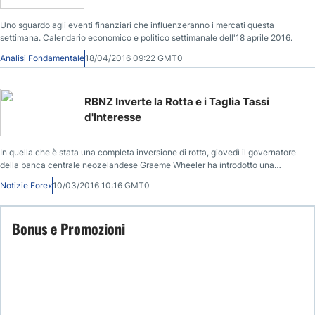
Uno sguardo agli eventi finanziari che influenzeranno i mercati questa
settimana. Calendario economico e politico settimanale dell'18 aprile 2016.
Analisi Fondamentale
18/04/2016 09:22 GMT0
RBNZ Inverte la Rotta e i Taglia Tassi
d'Interesse
In quella che è stata una completa inversione di rotta, giovedì il governatore
della banca centrale neozelandese Graeme Wheeler ha introdotto una
riduzione di un quarto di punto del tasso d’interesse ufficiale, portandolo ad
Notizie Forex
10/03/2016 10:16 GMT0
un minimo record del -2,25%.
Bonus e Promozioni