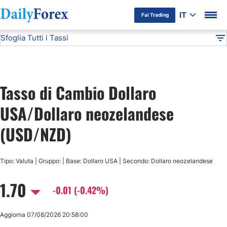
IT
Fai Trading
Sfoglia Tutti i Tassi
Informativa Pubblicitaria
USD/NZD
Tutte le Valute
DF
EUR/USD
Tasso di Cambio Dollaro
USD/JPY
USA/Dollaro neozelandese
GBP/USD
(USD/NZD)
USD/CHF
Tipo: Valuta | Gruppo: | Base: Dollaro USA | Secondo: Dollaro neozelandese
1.70
USD/CAD
-0.01 (-0.42%)
AUD/USD
Aggiorna 07/08/2026 20:58:00