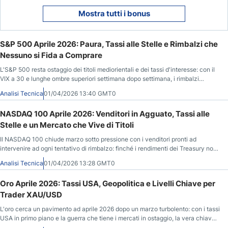
Mostra tutti i bonus
S&P 500 Aprile 2026: Paura, Tassi alle Stelle e Rimbalzi che
Nessuno si Fida a Comprare
L'S&P 500 resta ostaggio dei titoli mediorientali e dei tassi d'interesse: con il
VIX a 30 e lunghe ombre superiori settimana dopo settimana, i rimbalzi
vengono accolti con sospetto e la vera svolta arriverà solo con la pace o con
Analisi Tecnica
01/04/2026 13:40 GMT0
tassi più bassi.
NASDAQ 100 Aprile 2026: Venditori in Agguato, Tassi alle
Stelle e un Mercato che Vive di Titoli
Il NASDAQ 100 chiude marzo sotto pressione con i venditori pronti ad
intervenire ad ogni tentativo di rimbalzo: finché i rendimenti dei Treasury non
si calmeranno e il Medio Oriente non darà segnali di distensione, il mercato
Analisi Tecnica
01/04/2026 13:28 GMT0
tech resterà ostaggio dei titoli di giornale.
Oro Aprile 2026: Tassi USA, Geopolitica e Livelli Chiave per
Trader XAU/USD
L'oro cerca un pavimento ad aprile 2026 dopo un marzo turbolento: con i tassi
USA in primo piano e la guerra che tiene i mercati in ostaggio, la vera chiave
di lettura resta il mercato obbligazionario americano.