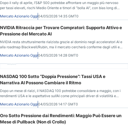
Dopo il rally di aprile, l’S&P 500 potrebbe affrontare un maggio più nervoso
per tassi elevati, rischi Medio Oriente e timori di “bolla AI”, con bias long di
fondo ma spazio a pullback da comprare con prudenza.
Mercato Azionario Oggi
04/05/2026 14:35 GMT0
NVIDIA Ritraccia per Trovare Compratori: Supporto Attivo e
Pressione del Mercato AI
NVIDIA resta strutturalmente rialzista grazie al dominio negli acceleratori AI e
alla roadmap Blackwell/Rubin, ma il mercato cercherà conferme dagli utili e
dalla tenuta dei supporti.
Mercato Azionario Oggi
04/05/2026 14:28 GMT0
Annuncio
NASDAQ 100 Sotto “Doppia Pressione”: Tassi USA e
Narrativa AI Possono Cambiare il Ritmo
Dopo un mese di rialzi, il NASDAQ 100 potrebbe consolidare a maggio, con i
rendimenti USA e le aspettative sull’AI come principali driver di volatilità e
rientri.
Mercato Azionario Oggi
04/05/2026 14:17 GMT0
Oro Sotto Pressione dai Rendimenti: Maggio Può Essere un
Mese di Pullback (Non di Crollo)