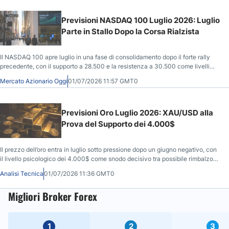
Previsioni NASDAQ 100 Luglio 2026: Luglio
Parte in Stallo Dopo la Corsa Rialzista
Il NASDAQ 100 apre luglio in una fase di consolidamento dopo il forte rally
precedente, con il supporto a 28.500 e la resistenza a 30.500 come livelli
chiave per definire la prossima direzione.
Mercato Azionario Oggi
01/07/2026 11:57 GMT0
Previsioni Oro Luglio 2026: XAU/USD alla
Prova del Supporto dei 4.000$
Il prezzo dell’oro entra in luglio sotto pressione dopo un giugno negativo, con
il livello psicologico dei 4.000$ come snodo decisivo tra possibile rimbalzo
verso 4.260$-4.400$ e rischio di discesa verso 3.500$.
Analisi Tecnica
01/07/2026 11:36 GMT0
Migliori Broker Forex
1
2
3