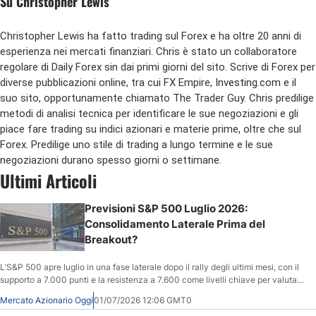
Su Christopher Lewis
Christopher Lewis ha fatto trading sul Forex e ha oltre 20 anni di
esperienza nei mercati finanziari. Chris è stato un collaboratore
regolare di Daily Forex sin dai primi giorni del sito. Scrive di Forex per
diverse pubblicazioni online, tra cui FX Empire,
Investing.com
e il
suo sito, opportunamente chiamato The Trader Guy. Chris predilige
metodi di analisi tecnica per identificare le sue negoziazioni e gli
piace fare trading su indici azionari e materie prime, oltre che sul
Forex. Predilige uno stile di trading a lungo termine e le sue
negoziazioni durano spesso giorni o settimane.
Ultimi Articoli
Previsioni S&P 500 Luglio 2026:
Consolidamento Laterale Prima del
Breakout?
L’S&P 500 apre luglio in una fase laterale dopo il rally degli ultimi mesi, con il
supporto a 7.000 punti e la resistenza a 7.600 come livelli chiave per valutare
la prossima estensione rialzista verso 8.000.
Mercato Azionario Oggi
01/07/2026 12:06 GMT0