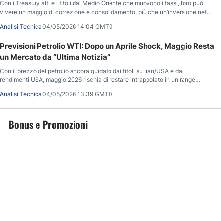
Con i Treasury alti e i titoli dal Medio Oriente che muovono i tassi, l’oro può
vivere un maggio di correzione e consolidamento, più che un’inversione netta
del trend.
Analisi Tecnica
04/05/2026 14:04 GMT0
Previsioni Petrolio WTI: Dopo un Aprile Shock, Maggio Resta
un Mercato da “Ultima Notizia”
Con il prezzo del petrolio ancora guidato dai titoli su Iran/USA e dai
rendimenti USA, maggio 2026 rischia di restare intrappolato in un range
ampio (circa 80–120) con volatilità elevatissima.
Analisi Tecnica
04/05/2026 13:39 GMT0
Bonus e Promozioni