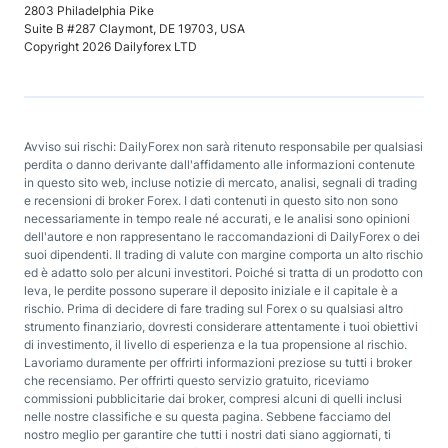
2803 Philadelphia Pike
Suite B #287 Claymont, DE 19703, USA
Copyright 2026 Dailyforex LTD
Avviso sui rischi: DailyForex non sarà ritenuto responsabile per qualsiasi
perdita o danno derivante dall'affidamento alle informazioni contenute
in questo sito web, incluse notizie di mercato, analisi, segnali di trading
e recensioni di broker Forex. I dati contenuti in questo sito non sono
necessariamente in tempo reale né accurati, e le analisi sono opinioni
dell'autore e non rappresentano le raccomandazioni di DailyForex o dei
suoi dipendenti. Il trading di valute con margine comporta un alto rischio
ed è adatto solo per alcuni investitori. Poiché si tratta di un prodotto con
leva, le perdite possono superare il deposito iniziale e il capitale è a
rischio. Prima di decidere di fare trading sul Forex o su qualsiasi altro
strumento finanziario, dovresti considerare attentamente i tuoi obiettivi
di investimento, il livello di esperienza e la tua propensione al rischio.
Lavoriamo duramente per offrirti informazioni preziose su tutti i broker
che recensiamo. Per offrirti questo servizio gratuito, riceviamo
commissioni pubblicitarie dai broker, compresi alcuni di quelli inclusi
nelle nostre classifiche e su questa pagina. Sebbene facciamo del
nostro meglio per garantire che tutti i nostri dati siano aggiornati, ti