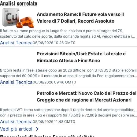
Analisi correlate
Andamento Rame: Il Future vola verso il
Valore di 7 Dollari, Record Assoluto
Il future sul rame prosegue la lunga fase rialzista e punta al target dei 7$,
sostenuto dal calo delle scorte, dalla domanda legata ad AI, veicoli elettrici e reti
energetiche, e dai timori di deficit produttivo dal 2028.
Analisi Tecnica
06/08/2026 10:26 GMT0
Previsioni Bitcoin/Usd: Estate Laterale e
Rimbalzo Atteso a Fine Anno
Bitcoin resta in fase laterale dopo un 2026 difficile, con BTC/USD stabile sopra il
supporto dei 60.000$ e il mercato in attesa di segnali da Fed, regolamentazione
USA ed elezioni di medio termine.
Analisi Tecnica
06/08/2026 09:46 GMT0
Petrolio e Mercati: Nuovo Calo del Prezzo del
Greggio che dà ragione ai Mercati Azionari
Il petrolio WTI torna sotto pressione dopo il rapido rientro del premio geopolitico,
con il prezzo in area 75$ e i supporti tra 73,50$ e 72,80$ decisivi per capire se il
ribasso potrà estendersi verso quota 70$.
Analisi Tecnica
05/08/2026 11:48 GMT0
Vedi più articoli