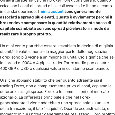
Un'altra caratteristica che i broker Forex considerano quando
calcolano i costi di spread e i calcoli associati è il tipo di conto
in cui stai operando.
I
mini account
sono generalmente
associati a spread più elevati. Questo è ovviamente perché il
broker deve compensare la quantità relativamente bassa di
capitale scambiata con uno spread più elevato, in modo da
realizzare il proprio profitto.
Un mini conto potrebbe essere scambiato in decine di migliaia
di unità di valuta, mentre la maggior parte delle negoziazioni
Forex sono più vicine a un milione di unità. Ciò significa che se
lo spread è .0004 o 4 pip, al trader Forex medio può costare
400 GBP o USD o qualsiasi valuta in cui stanno scambiando.
Ora, che abbiamo stabilito che per quanto attraente sia il
trading Forex, non è completamente privo di costi, capiamo la
differenza tra gli spread Forex e le commissioni del mercato
azionario. La differenza principale è che nel Forex,
generalmente ti viene addebitato uno spread solo su un lato
della transazione, il lato "acquista". Quando acquisti valuta, è il
momento in cui i broker generalmente realizzano il loro profitto