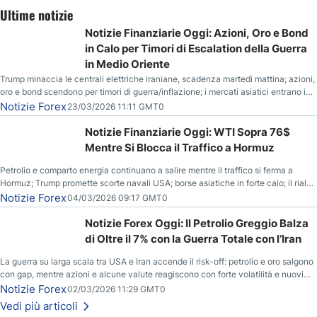
Ultime notizie
Notizie Finanziarie Oggi: Azioni, Oro e Bond
in Calo per Timori di Escalation della Guerra
in Medio Oriente
Trump minaccia le centrali elettriche iraniane, scadenza martedì mattina; azioni,
oro e bond scendono per timori di guerra/inflazione; i mercati asiatici entrano in
correzione; il petrolio greggio resta stabile.
Notizie Forex
23/03/2026 11:11 GMT0
Notizie Finanziarie Oggi: WTI Sopra 76$
Mentre Si Blocca il Traffico a Hormuz
Petrolio e comparto energia continuano a salire mentre il traffico si ferma a
Hormuz; Trump promette scorte navali USA; borse asiatiche in forte calo; il rialzo
del gas naturale mette pressione all’euro.
Notizie Forex
04/03/2026 09:17 GMT0
Notizie Forex Oggi: Il Petrolio Greggio Balza
di Oltre il 7% con la Guerra Totale con l’Iran
La guerra su larga scala tra USA e Iran accende il risk-off: petrolio e oro salgono
con gap, mentre azioni e alcune valute reagiscono con forte volatilità e nuovi
livelli da monitorare.
Notizie Forex
02/03/2026 11:29 GMT0
Vedi più articoli