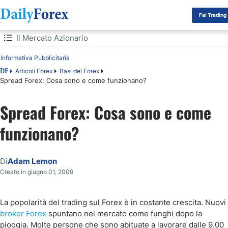
Fai Trading
Indice
Il Mercato Azionario
Informativa Pubblicitaria
Il Mercato Azionario
Articoli Forex
Basi del Forex
DF
Spread Forex: Cosa sono e come funzionano?
Trading Forex
Spread Forex: Cosa sono e come
Come Guadagnano i Broker Forex?
funzionano?
Spread Forex
Come Funzionano gli Spread Forex?
Di
Adam Lemon
Creato in giugno 01, 2009
Capire uno Spread Alto e uno Spread Basso
La popolarità del trading sul Forex è in costante crescita. Nuovi
Cosa Influenza lo Spread nel Trading Forex ?
broker Forex
spuntano nel mercato come funghi dopo la
pioggia. Molte persone che sono abituate a lavorare dalle 9.00