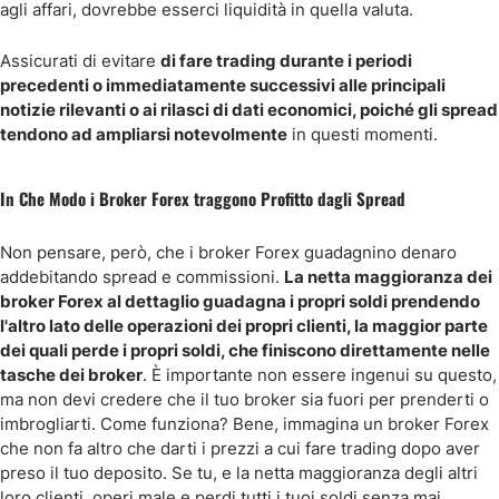
agli affari, dovrebbe esserci liquidità in quella valuta.
Assicurati di evitare
di fare trading durante i periodi
precedenti o immediatamente successivi alle principali
notizie rilevanti o ai rilasci di dati economici, poiché gli spread
tendono ad ampliarsi notevolmente
in questi momenti.
In Che Modo i Broker Forex traggono Profitto dagli Spread
Non pensare, però, che i broker Forex guadagnino denaro
addebitando spread e commissioni.
La netta maggioranza dei
broker Forex al dettaglio guadagna i propri soldi prendendo
l'altro lato delle operazioni dei propri clienti, la maggior parte
dei quali perde i propri soldi, che finiscono direttamente nelle
tasche dei broker
. È importante non essere ingenui su questo,
ma non devi credere che il tuo broker sia fuori per prenderti o
imbrogliarti. Come funziona? Bene, immagina un broker Forex
che non fa altro che darti i prezzi a cui fare trading dopo aver
preso il tuo deposito. Se tu, e la netta maggioranza degli altri
loro clienti, operi male e perdi tutti i tuoi soldi senza mai