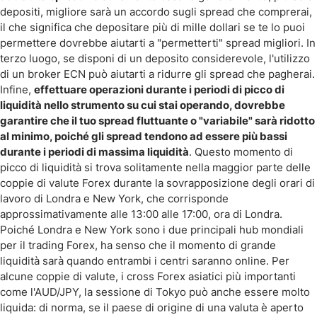
depositi, migliore sarà un accordo sugli spread che comprerai,
il che significa che depositare più di mille dollari se te lo puoi
permettere dovrebbe aiutarti a "permetterti" spread migliori. In
terzo luogo, se disponi di un deposito considerevole, l'utilizzo
di un broker ECN può aiutarti a ridurre gli spread che pagherai.
Infine,
effettuare operazioni durante i periodi di picco di
liquidità nello strumento su cui stai operando, dovrebbe
garantire che il tuo spread fluttuante o "variabile" sarà ridotto
al minimo, poiché gli spread tendono ad essere più bassi
durante i periodi di massima liquidità
. Questo momento di
picco di liquidità si trova solitamente nella maggior parte delle
coppie di valute Forex durante la sovrapposizione degli orari di
lavoro di Londra e New York, che corrisponde
approssimativamente alle 13:00 alle 17:00, ora di Londra.
Poiché Londra e New York sono i due principali hub mondiali
per il trading Forex, ha senso che il momento di grande
liquidità sarà quando entrambi i centri saranno online. Per
alcune coppie di valute, i cross Forex asiatici più importanti
come l'AUD/JPY, la sessione di Tokyo può anche essere molto
liquida: di norma, se il paese di origine di una valuta è aperto