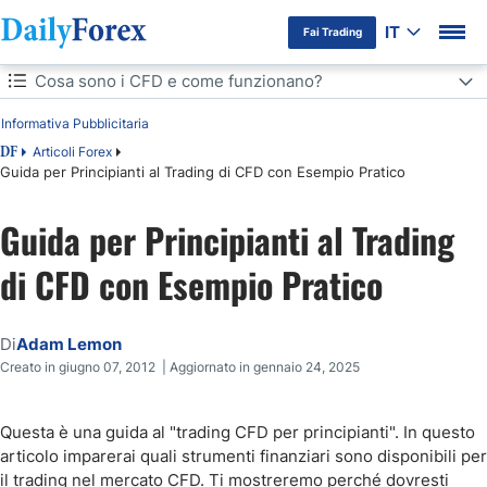
IT
Fai Trading
Indice
Cosa sono i CFD e come funzionano?
Cosa sono i CFD e come funzionano?
Informativa Pubblicitaria
Articoli Forex
DF
Cos'è il Trading con CFD?
Guida per Principianti al Trading di CFD con Esempio Pratico
Perché dovresti fare trading con i CFD: Vantaggi e Svantaggi
Guida per Principianti al Trading
Tipi di CFD
di CFD con Esempio Pratico
Un Esempio di Operazione con CFD
Di
Adam Lemon
Come Operare con CFD con poco capitale?
Creato in giugno 07, 2012 | Aggiornato in gennaio 24, 2025
Come fare trading con i CFD sugli indici
Questa è una guida al "trading CFD per principianti". In questo
articolo imparerai quali strumenti finanziari sono disponibili per
Come Fare Trading con CFD su Azioni
il trading nel mercato CFD. Ti mostreremo perché dovresti