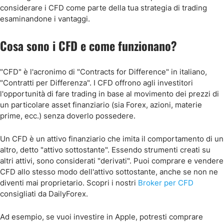
considerare i CFD come parte della tua strategia di trading
Come Fare Trading con CFD su Petrolio e Altre Energie
esaminandone i vantaggi.
Come Fare Trading con CFD su Oro, Argento e Altri Metalli
Cosa sono i CFD e come funzionano?
Il Prezzo di un CFD è lo Stesso del suo Attivo Sottostante?
"CFD" è l'acronimo di "Contracts for Difference" in italiano,
"Contratti per Differenza". I CFD offrono agli investitori
Conclusioni
l'opportunità di fare trading in base al movimento dei prezzi di
un particolare asset finanziario (sia Forex, azioni, materie
prime, ecc.) senza doverlo possedere.
Un CFD è un attivo finanziario che imita il comportamento di un
altro, detto "attivo sottostante". Essendo strumenti creati su
altri attivi, sono considerati "derivati". Puoi comprare e vendere
CFD allo stesso modo dell'attivo sottostante, anche se non ne
diventi mai proprietario. Scopri i nostri
Broker per CFD
consigliati da DailyForex.
Ad esempio, se vuoi investire in Apple, potresti comprare