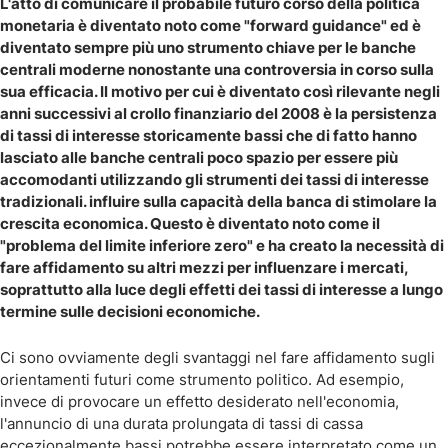
L'atto di comunicare il probabile futuro corso della politica
monetaria è diventato noto come "forward guidance" ed è
diventato sempre più uno strumento chiave per le banche
centrali moderne nonostante una controversia in corso sulla
sua efficacia. Il motivo per cui è diventato così rilevante negli
anni successivi al crollo finanziario del 2008 è la persistenza
di tassi di interesse storicamente bassi che di fatto hanno
lasciato alle banche centrali poco spazio per essere più
accomodanti utilizzando gli strumenti dei tassi di interesse
tradizionali. influire sulla capacità della banca di stimolare la
crescita economica. Questo è diventato noto come il
"problema del limite inferiore zero" e ha creato la necessità di
fare affidamento su altri mezzi per influenzare i mercati,
soprattutto alla luce degli effetti dei tassi di interesse a lungo
termine sulle decisioni economiche.
Ci sono ovviamente degli svantaggi nel fare affidamento sugli
orientamenti futuri come strumento politico. Ad esempio,
invece di provocare un effetto desiderato nell'economia,
l'annuncio di una durata prolungata di tassi di cassa
eccezionalmente bassi potrebbe essere interpretato come un