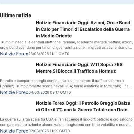
Ultime notizie
Notizie Finanziarie Oggi: Azioni, Oro e Bond
in Calo per Timori di Escalation della Guerra
in Medio Oriente
Trump minaccia le centrali elettriche iraniane, scadenza martedì mattina; azioni,
oro e bond scendono per timori di guerra/inflazione; i mercati asiatici entrano in
correzione; il petrolio greggio resta stabile.
Notizie Forex
23/03/2026 11:11 GMT0
Notizie Finanziarie Oggi: WTI Sopra 76$
Mentre Si Blocca il Traffico a Hormuz
Petrolio e comparto energia continuano a salire mentre il traffico si ferma a
Hormuz; Trump promette scorte navali USA; borse asiatiche in forte calo; il rialzo
del gas naturale mette pressione all’euro.
Notizie Forex
04/03/2026 09:17 GMT0
Notizie Forex Oggi: Il Petrolio Greggio Balza
di Oltre il 7% con la Guerra Totale con l’Iran
La guerra su larga scala tra USA e Iran accende il risk-off: petrolio e oro salgono
con gap, mentre azioni e alcune valute reagiscono con forte volatilità e nuovi
livelli da monitorare.
Notizie Forex
02/03/2026 11:29 GMT0