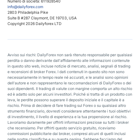
Numero di società: 611928540
info@dailyforex.com
2803 Philadelphia Pike
Suite B #287 Claymont, DE 19703, USA
Copyright 2026 Dailyforex LTD
Avviso sui rischi: DailyForex non sarà ritenuto responsabile per qualsiasi
perdita o danno derivante dall'affidamento alle informazioni contenute
in questo sito web, incluse notizie di mercato, analisi, segnali di trading
e recensioni di broker Forex. I dati contenuti in questo sito non sono
necessariamente in tempo reale né accurati, e le analisi sono opinioni
dell'autore e non rappresentano le raccomandazioni di DailyForex o dei
suoi dipendenti. Il trading di valute con margine comporta un alto rischio
ed è adatto solo per alcuni investitori. Poiché si tratta di un prodotto con
leva, le perdite possono superare il deposito iniziale e il capitale è a
rischio. Prima di decidere di fare trading sul Forex o su qualsiasi altro
strumento finanziario, dovresti considerare attentamente i tuoi obiettivi
di investimento, il livello di esperienza e la tua propensione al rischio.
Lavoriamo duramente per offrirti informazioni preziose su tutti i broker
che recensiamo. Per offrirti questo servizio gratuito, riceviamo
commissioni pubblicitarie dai broker, compresi alcuni di quelli inclusi
nelle nostre classifiche e su questa pagina. Sebbene facciamo del