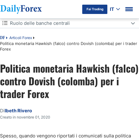
IT
Fai Trading
Indice
Ruolo delle banche centrali
Ruolo delle banche centrali
Articoli Forex
DF
Politica monetaria Hawkish (falco) contro Dovish (colomba) per i trader
Forex
Cosa sono "Hawkish" e "Dovish"?
Politica monetaria Hawkish (falco)
Indicazioni Prospettiche (forward guidance)
contro Dovish (colomba) per i
Hawkish vs Dovish: Argomento di studio
trader Forex
Conclusione
Di
Ibeth Rivero
Domande frequenti
Creato in novembre 01, 2020
Spesso, quando vengono riportati i comunicati sulla politica