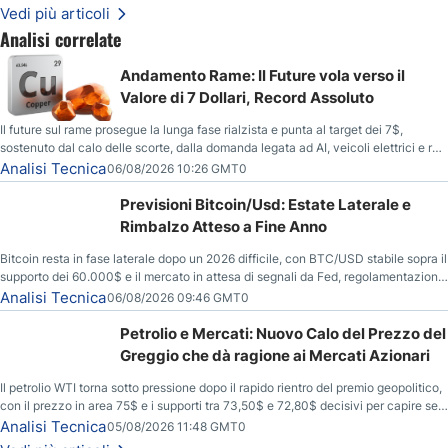
Vedi più articoli
Analisi correlate
Andamento Rame: Il Future vola verso il
Valore di 7 Dollari, Record Assoluto
Il future sul rame prosegue la lunga fase rialzista e punta al target dei 7$,
sostenuto dal calo delle scorte, dalla domanda legata ad AI, veicoli elettrici e reti
energetiche, e dai timori di deficit produttivo dal 2028.
Analisi Tecnica
06/08/2026 10:26 GMT0
Previsioni Bitcoin/Usd: Estate Laterale e
Rimbalzo Atteso a Fine Anno
Bitcoin resta in fase laterale dopo un 2026 difficile, con BTC/USD stabile sopra il
supporto dei 60.000$ e il mercato in attesa di segnali da Fed, regolamentazione
USA ed elezioni di medio termine.
Analisi Tecnica
06/08/2026 09:46 GMT0
Petrolio e Mercati: Nuovo Calo del Prezzo del
Greggio che dà ragione ai Mercati Azionari
Il petrolio WTI torna sotto pressione dopo il rapido rientro del premio geopolitico,
con il prezzo in area 75$ e i supporti tra 73,50$ e 72,80$ decisivi per capire se il
ribasso potrà estendersi verso quota 70$.
Analisi Tecnica
05/08/2026 11:48 GMT0