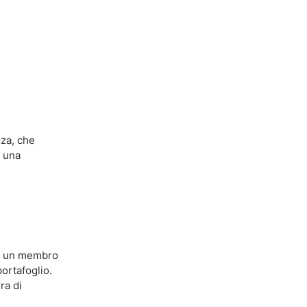
nza, che
o una
 è un membro
ortafoglio.
ra di