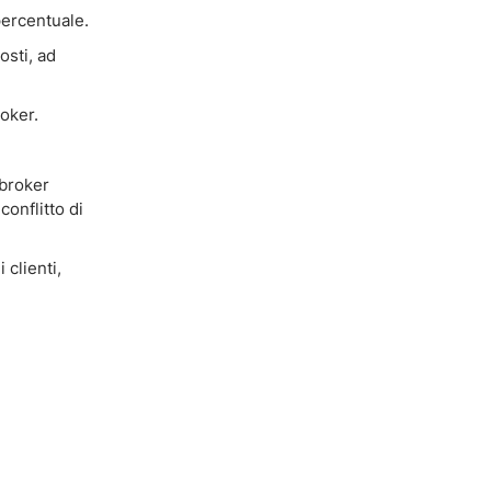
percentuale.
osti, ad
roker.
 broker
onflitto di
 clienti,