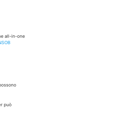
one all-in-one
ONSOB
possono
er può