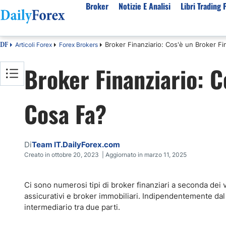
Broker
Notizie E Analisi
Libri Trading 
Broker Finanziario: Cos'è un Broker Fi
Articoli Forex
Forex Brokers
DF
Per Tipologia
Mercati Popolari
Informazioni sulla nostra azienda
Per A
Broker Finanziario: C
Bot Trading Automatico
Quotazione EUR USD Real Time
Chi Siamo
Migli
Trading Bonus Senza Deposito
Previsioni S&P500 Oggi
Politica editoriale
Broke
Cosa Fa?
Consob Lista Broker Autorizzati
Previsioni Nasdaq 100 Oggi
Come Guadagniamo Soldi
Brok
Broker No Esma
Previsione Quotazione XAUUSD Oro
La Nostra Metodologia
Migli
Broker ECN Migliori
MIB 40 in Tempo Reale
Indice di fiducia
Broke
Di
Team IT.DailyForex.com
Broker con Spread 0
Tutte le Valute Disponibili
Perché Fidarsi di Noi
Migli
Creato in ottobre 20, 2023 | Aggiornato in marzo 11, 2025
App di trading
Tutte le Materie Prime Disponibili
Tutti gli Indici Disponibili
Ci sono numerosi tipi di broker finanziari a seconda dei v
assicurativi e broker immobiliari. Indipendentemente dal
intermediario tra due parti.