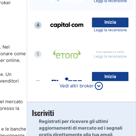
Leggi la recensione
roker
Inizia
4
Leggi la recensione
. Nel
Il tuo capitale è a rischio
zionare come
5
Leggi la recensione
ker online.
ne. Un
Inizia
venditori
6
80% dei conti al dettaglio di
Vedi altri broker
CFD perdono denaro
Leggi la recensione
nel mercato
 presso la
Inizia
Iscriviti
7
Leggi la recensione
Registrati per ricevere gli ultimi
aggiornamenti di mercato ed i segnali
, e le banche
gratis direttamente alla tua email.
otevolmente