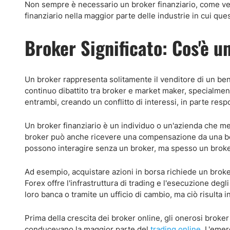
Non sempre è necessario un broker finanziario, come v
finanziario nella maggior parte delle industrie in cui que
Broker Significato: Cos'è u
Un broker rappresenta solitamente il venditore di un be
continuo dibattito tra broker e market maker, specialmen
entrambi, creando un conflitto di interessi, in parte resp
Un broker finanziario è un individuo o un'azienda che m
broker può anche ricevere una compensazione da una borsa 
possono interagire senza un broker, ma spesso un broker
Ad esempio, acquistare azioni in borsa richiede un brok
Forex offre l'infrastruttura di trading e l'esecuzione de
loro banca o tramite un ufficio di cambio, ma ciò risulta i
Prima della crescita dei broker online, gli onerosi brok
conducevano la maggior parte del
trading online
. L'eme