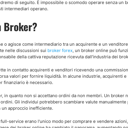
edremo di seguito. È impossibile o scomodo operare senza un b
sti intermediari operano.
n Broker?
ne o agisce come intermediario tra un acquirente e un venditore
te nelle discussioni sui
broker forex
, un broker online può fun
onsabile della cattiva reputazione ricevuta dall'industria dei bro
ette in contatto acquirenti e venditori ricevendo una commissio
valori per fornire liquidità. In alcune industrie, acquirenti e 
 finanziario è necessario.
er, in quanto non si accettano ordini da non membri. Un broker 
gli ordini. Gli individui potrebbero scambiare valute manualmente
n un approccio inefficiente.
er full-service erano l'unico modo per comprare e vendere azioni
rgere dei broker online ha cambiato il panorama, aumentando n