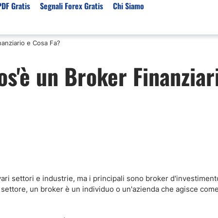
PDF Gratis
Segnali Forex Gratis
Chi Siamo
nanziario e Cosa Fa?
sset
Per Servizi
Previsioni e Analisi
os'è un Broker Finanziar
ori Broker Forex
Segnali Trading Telegr
Previsioni Forex Oggi
r con Leva Alta
Copy Trading Forex
Mercato Azionario Oggi
er Trading Oro(XAUUSD)
Trading Demo Senza
Registrazione
ori Broker Futures Trading
Broker per Metatrader 
r Trading Azioni
Trading Senza Commiss
ori Broker CFD
Broker Forex per Princip
ari settori e industrie, ma i principali sono broker d'investiment
 settore, un broker è un individuo o un'azienda che agisce com