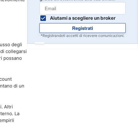
Inizia
8
Leggi la recensione
Aiutami a scegliere un broker
Registrati
Inizia
9
*Registrandoti accetti di ricevere comunicazioni.
Leggi la recensione
lusso degli
Annuncio
di collegarsi
ori possano
Inizia
10
Leggi la recensione
scount
antano di un
. Altri
nterno. La
empirli