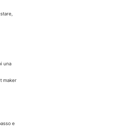
istare,
bi una
et maker
 basso e