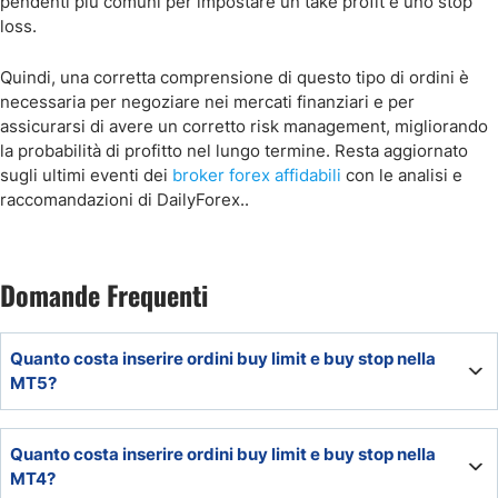
pendenti più comuni per impostare un take profit e uno stop
loss.
Quindi, una corretta comprensione di questo tipo di ordini è
necessaria per negoziare nei mercati finanziari e per
assicurarsi di avere un corretto risk management, migliorando
la probabilità di profitto nel lungo termine. Resta aggiornato
sugli ultimi eventi dei
broker forex affidabili
con le analisi e
raccomandazioni di DailyForex..
Domande Frequenti
Quanto costa inserire ordini buy limit e buy stop nella
MT5?
Sulla piattaforma MT5 non ha alcun costo aggiuntivo
Quanto costa inserire ordini buy limit e buy stop nella
modificare il classico ordine di mercato in un buy limit o
MT4?
buy stop order e il trader dovrà pagare solamente le