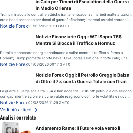
in Calo per Timori di Escalation della Guerra
in Medio Oriente
Trump minaccia le centrali elettriche iraniane, scadenza martedì mattina; azioni,
oro e bond scendono per timori di guerra/inflazione; i mercati asiatici entrano in
correzione; il petrolio greggio resta stabile.
Notizie Forex
23/03/2026 11:11 GMT0
Notizie Finanziarie Oggi: WTI Sopra 76$
Mentre Si Blocca il Traffico a Hormuz
Petrolio e comparto energia continuano a salire mentre il traffico si ferma a
Hormuz; Trump promette scorte navali USA; borse asiatiche in forte calo; il rialzo
del gas naturale mette pressione all’euro.
Notizie Forex
04/03/2026 09:17 GMT0
Notizie Forex Oggi: Il Petrolio Greggio Balza
di Oltre il 7% con la Guerra Totale con l’Iran
La guerra su larga scala tra USA e Iran accende il risk-off: petrolio e oro salgono
con gap, mentre azioni e alcune valute reagiscono con forte volatilità e nuovi
livelli da monitorare.
Notizie Forex
02/03/2026 11:29 GMT0
Vedi più articoli
Analisi correlate
Andamento Rame: Il Future vola verso il