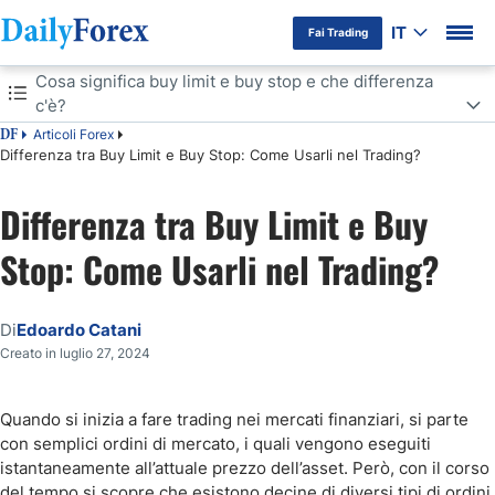
IT
Fai Trading
Indice
Cosa significa buy limit e buy stop e che differenza
c'è?
Articoli Forex
DF
Cosa significa buy limit e buy stop e che differenza c'è?
Differenza tra Buy Limit e Buy Stop: Come Usarli nel Trading?
Vantaggi e svantaggi di buy limit / buy stop
Differenza tra Buy Limit e Buy
Stop: Come Usarli nel Trading?
Come funzionano gli ordini in sospeso buy stop e buy limit
Perché si usano gli ordini in sospeso buy stop e buy limit?
Di
Edoardo Catani
Come si inseriscono buy limit e buy stop nelle piattaforme MT4 e
Creato in luglio 27, 2024
MT5?
Quali sono gli ordini pendenti migliori da usare per un principiante nel
Quando si inizia a fare trading nei mercati finanziari, si parte
trading?
con semplici ordini di mercato, i quali vengono eseguiti
istantaneamente all’attuale prezzo dell’asset. Però, con il corso
Conclusioni
del tempo si scopre che esistono decine di diversi tipi di ordini