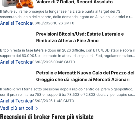
Valore di 7 Dollari, Record Assoluto
Il future sul rame prosegue la lunga fase rialzista e punta al target dei 7$,
sostenuto dal calo delle scorte, dalla domanda legata ad AI, veicoli elettrici e reti
energetiche, e dai timori di deficit produttivo dal 2028.
Analisi Tecnica
06/08/2026 10:26 GMT0
Previsioni Bitcoin/Usd: Estate Laterale e
Rimbalzo Atteso a Fine Anno
Bitcoin resta in fase laterale dopo un 2026 difficile, con BTC/USD stabile sopra il
supporto dei 60.000$ e il mercato in attesa di segnali da Fed, regolamentazione
USA ed elezioni di medio termine.
Analisi Tecnica
06/08/2026 09:46 GMT0
Petrolio e Mercati: Nuovo Calo del Prezzo del
Greggio che dà ragione ai Mercati Azionari
Il petrolio WTI torna sotto pressione dopo il rapido rientro del premio geopolitico,
con il prezzo in area 75$ e i supporti tra 73,50$ e 72,80$ decisivi per capire se il
ribasso potrà estendersi verso quota 70$.
Analisi Tecnica
05/08/2026 11:48 GMT0
Vedi più articoli
Recensioni di broker Forex più visitate