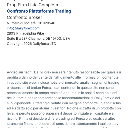
Prop Firm Lista Completa
Confronto Piattaforme Trading
Confronto Broker
Numero di società: 611928540
info@dailyforex.com
2803 Philadelphia Pike
Suite B #287 Claymont, DE 19703, USA
Copyright 2026 Dailyforex LTD
Avviso sui rischi: DailyForex non sarà ritenuto responsabile per qualsiasi
perdita o danno derivante dall'affidamento alle informazioni contenute
in questo sito web, incluse notizie di mercato, analisi, segnali di trading
e recensioni di broker Forex. I dati contenuti in questo sito non sono
necessariamente in tempo reale né accurati, e le analisi sono opinioni
dell'autore e non rappresentano le raccomandazioni di DailyForex o dei
suoi dipendenti. Il trading di valute con margine comporta un alto rischio
ed è adatto solo per alcuni investitori. Poiché si tratta di un prodotto con
leva, le perdite possono superare il deposito iniziale e il capitale è a
rischio. Prima di decidere di fare trading sul Forex o su qualsiasi altro
strumento finanziario, dovresti considerare attentamente i tuoi obiettivi