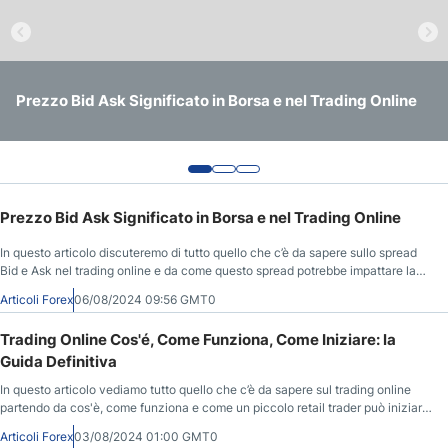
Trading Online Cos'é, Come Funziona, Come Iniziare: la
Calcolare la Formula della Leva Finanziaria nel Forex:
Prezzo Bid Ask Significato in Borsa e nel Trading Online
Guida Definitiva
Esempi In Italia
Prezzo Bid Ask Significato in Borsa e nel Trading Online
In questo articolo discuteremo di tutto quello che c’è da sapere sullo spread
Bid e Ask nel trading online e da come questo spread potrebbe impattare la
vostra strategia di trading.
Articoli Forex
06/08/2024 09:56 GMT0
Trading Online Cos'é, Come Funziona, Come Iniziare: la
Guida Definitiva
In questo articolo vediamo tutto quello che c’è da sapere sul trading online
partendo da cos'è, come funziona e come un piccolo retail trader può iniziare
la propria carriera nei mercati finanziari.
Articoli Forex
03/08/2024 01:00 GMT0