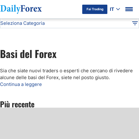
IT
Fai Trading
Seleziona Categoria
Informativa Pubblicitaria
Basi del Forex
Articoli Forex
DF
Basi del Forex
Basi del Forex
Forex Brokers
Sia che siate nuovi traders o esperti che cercano di rivedere
Terminologia Forex
alcune delle basi del Forex, siete nel posto giusto.
Continua a leggere
Strategie Forex
Più recente
Indicatori Forex
Criptovalute