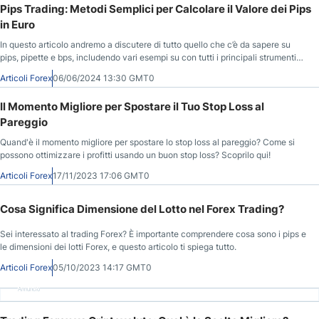
Pips Trading: Metodi Semplici per Calcolare il Valore dei Pips
in Euro
In questo articolo andremo a discutere di tutto quello che c’è da sapere su
pips, pipette e bps, includendo vari esempi su con tutti i principali strumenti
finanziari.
Articoli Forex
06/06/2024 13:30 GMT0
Il Momento Migliore per Spostare il Tuo Stop Loss al
Pareggio
Quand'è il momento migliore per spostare lo stop loss al pareggio? Come si
possono ottimizzare i profitti usando un buon stop loss? Scoprilo qui!
Articoli Forex
17/11/2023 17:06 GMT0
Cosa Significa Dimensione del Lotto nel Forex Trading?
Sei interessato al trading Forex? È importante comprendere cosa sono i pips e
le dimensioni dei lotti Forex, e questo articolo ti spiega tutto.
Articoli Forex
05/10/2023 14:17 GMT0
Annuncio