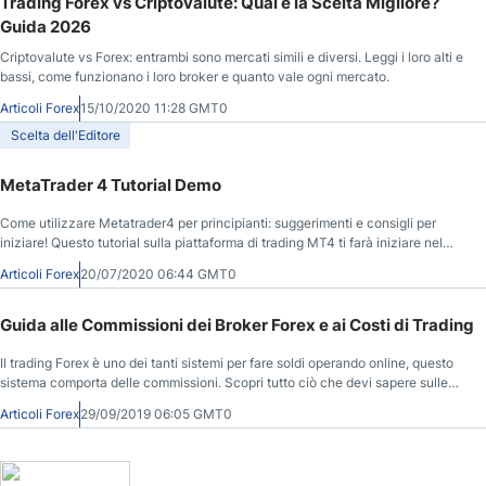
Trading Forex vs Criptovalute: Qual è la Scelta Migliore?
Guida 2026
Criptovalute vs Forex: entrambi sono mercati simili e diversi. Leggi i loro alti e
bassi, come funzionano i loro broker e quanto vale ogni mercato.
Articoli Forex
15/10/2020 11:28 GMT0
Scelta dell'Editore
MetaTrader 4 Tutorial Demo
Come utilizzare Metatrader4 per principianti: suggerimenti e consigli per
iniziare! Questo tutorial sulla piattaforma di trading MT4 ti farà iniziare nel
viaggio nel trading forex
Articoli Forex
20/07/2020 06:44 GMT0
Guida alle Commissioni dei Broker Forex e ai Costi di Trading
Il trading Forex è uno dei tanti sistemi per fare soldi operando online, questo
sistema comporta delle commissioni. Scopri tutto ciò che devi sapere sulle
commissioni e sui costi dei broker Forex su DailyForex.
Articoli Forex
29/09/2019 06:05 GMT0