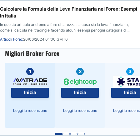
Calcolare la Formula della Leva Finanziaria nel Forex: Esempi
In Italia
In questo articolo andremo a fare chiarezza su cosa sia la leva finanziaria,
come si calcola nel trading e facendo alcuni esempi per ogni categoria di
asset.
Articoli Forex
20/06/2024 01:00 GMT0
Migliori Broker Forex
1
2
3
Inizia
Inizia
Inizia
Leggi la recensione
Leggi la recensione
Leggi la recens