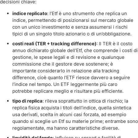
decisioni chiave:
indice replicato
: l’Etf è uno strumento che replica un
indice, permettendo di posizionarsi sul mercato globale
con un unico investimento e senza assumersi i rischi
tipici di un singolo titolo azionario o di un’obbligazione.
costi reali (TER + tracking difference)
: Il TER è il costo
annuo dichiarato globale dell’Etf, che comprende i costi di
gestione, le spese legali e di revisione e qualunque
commissione che il gestore deve sostenere; è
importante considerarlo in relazione alla tracking
difference, cioè quanto l’ETF riesce davvero a seguire
l’indice nel tempo. Un ETF leggermente più caro
potrebbe replicare meglio e risultare più efficiente.
tipo di replica
: rileva soprattutto in ottica di rischio; la
replica fisica acquista i titoli dell’indice, quella sintetica
usa derivati, scelta in alcuni casi forzata, ad esempio
quando si sceglie un Etf su materie prime; entrambe sono
regolamentate, ma hanno caratteristiche diverse.
liquidità del fondo
: influisce su spread e facilità di