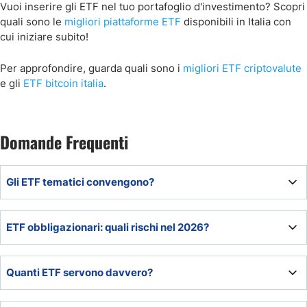
Vuoi inserire gli ETF nel tuo portafoglio d'investimento? Scopri
quali sono le
migliori piattaforme ETF
disponibili in Italia con
cui iniziare subito!
Per approfondire, guarda quali sono i
migliori ETF criptovalute
e gli
ETF bitcoin italia
.
Domande Frequenti
Gli ETF tematici convengono?
Sì, sulla parte satellite del portafoglio e su settori ad
ETF obbligazionari: quali rischi nel 2026?
ampia possibilità di crescita.
I rischi sono quelli tipici degli strumenti obbligazionari,
Quanti ETF servono davvero?
principalmente il rischio tassi in caso di duration lunga.