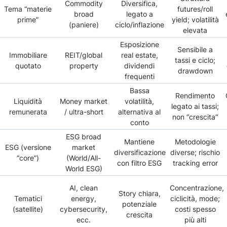
Commodity
Diversifica,
Tema “materie
futures/roll
broad
legato a
prime”
yield; volatilità
(paniere)
ciclo/inflazione
elevata
Esposizione
Sensibile a
Immobiliare
REIT/global
real estate,
tassi e ciclo;
quotato
property
dividendi
drawdown
frequenti
Bassa
Rendimento
Liquidità
Money market
volatilità,
legato ai tassi;
remunerata
/ ultra-short
alternativa al
non “crescita”
conto
ESG broad
Mantiene
Metodologie
ESG (versione
market
diversificazione
diverse; rischio
“core”)
(World/All-
con filtro ESG
tracking error
World ESG)
AI, clean
Concentrazione,
Story chiara,
Tematici
energy,
ciclicità, mode;
potenziale
(satellite)
cybersecurity,
costi spesso
crescita
ecc.
più alti