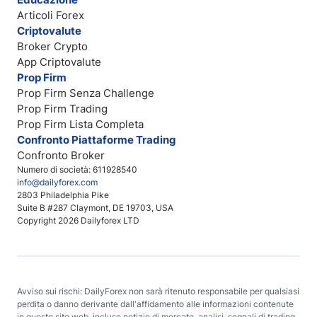
Articoli Forex
Criptovalute
Broker Crypto
App Criptovalute
Prop Firm
Prop Firm Senza Challenge
Prop Firm Trading
Prop Firm Lista Completa
Confronto Piattaforme Trading
Confronto Broker
Numero di società: 611928540
info@dailyforex.com
2803 Philadelphia Pike
Suite B #287 Claymont, DE 19703, USA
Copyright 2026 Dailyforex LTD
Avviso sui rischi: DailyForex non sarà ritenuto responsabile per qualsiasi
perdita o danno derivante dall'affidamento alle informazioni contenute
in questo sito web, incluse notizie di mercato, analisi, segnali di trading