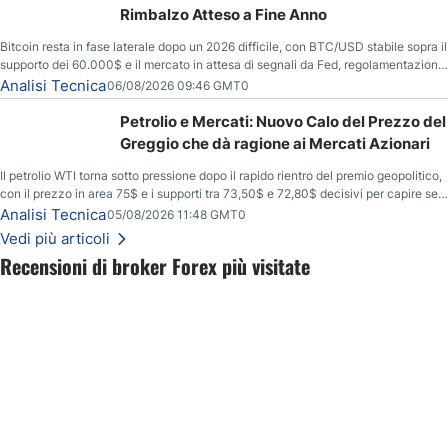
Rimbalzo Atteso a Fine Anno
Bitcoin resta in fase laterale dopo un 2026 difficile, con BTC/USD stabile sopra il
supporto dei 60.000$ e il mercato in attesa di segnali da Fed, regolamentazione
USA ed elezioni di medio termine.
Analisi Tecnica
06/08/2026 09:46 GMT0
Petrolio e Mercati: Nuovo Calo del Prezzo del
Greggio che dà ragione ai Mercati Azionari
Il petrolio WTI torna sotto pressione dopo il rapido rientro del premio geopolitico,
con il prezzo in area 75$ e i supporti tra 73,50$ e 72,80$ decisivi per capire se il
ribasso potrà estendersi verso quota 70$.
Analisi Tecnica
05/08/2026 11:48 GMT0
Vedi più articoli
Recensioni di broker Forex più visitate