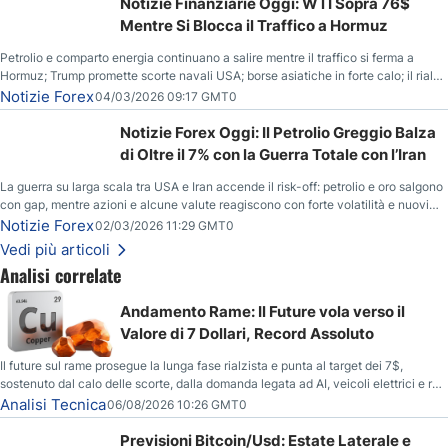
Notizie Finanziarie Oggi: WTI Sopra 76$
Mentre Si Blocca il Traffico a Hormuz
Petrolio e comparto energia continuano a salire mentre il traffico si ferma a
Hormuz; Trump promette scorte navali USA; borse asiatiche in forte calo; il rialzo
del gas naturale mette pressione all’euro.
Notizie Forex
04/03/2026 09:17 GMT0
Notizie Forex Oggi: Il Petrolio Greggio Balza
di Oltre il 7% con la Guerra Totale con l’Iran
La guerra su larga scala tra USA e Iran accende il risk-off: petrolio e oro salgono
con gap, mentre azioni e alcune valute reagiscono con forte volatilità e nuovi
livelli da monitorare.
Notizie Forex
02/03/2026 11:29 GMT0
Vedi più articoli
Analisi correlate
Andamento Rame: Il Future vola verso il
Valore di 7 Dollari, Record Assoluto
Il future sul rame prosegue la lunga fase rialzista e punta al target dei 7$,
sostenuto dal calo delle scorte, dalla domanda legata ad AI, veicoli elettrici e reti
energetiche, e dai timori di deficit produttivo dal 2028.
Analisi Tecnica
06/08/2026 10:26 GMT0
Previsioni Bitcoin/Usd: Estate Laterale e