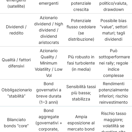
emergenti
potenziale
politico/valuta,
(satellite)
crescita
drawdown
Azionario
Potenziale
Possibile bias
dividend / high
Dividendi /
flusso cedolare
“value”, settori
dividend /
reddito
(se
maturi; tagli
dividend
distribuzione)
dividendi
aristocrats
Azionario
Può
Quality /
Più robusto in
sottoperformare
Qualità / fattori
Minimum
fasi turbolente
nei rally; regole
difensivi
Volatility / Low
(in media)
indice
Vol
complesse
Bond
Rendimenti
Sensibilità tassi
Obbligazionario
governativi a
potenzialmente
più bassa;
“stabilità”
breve durata
inferiori; rischio
stabilizza
(1–3 anni)
reinvestimento
Bond
Rischio tasso
aggregate
Ampia
Bilanciato
maggiore;
(governativi +
esposizione al
bonds “core”
volatilità se
corporate,
mercato bond
duration alta