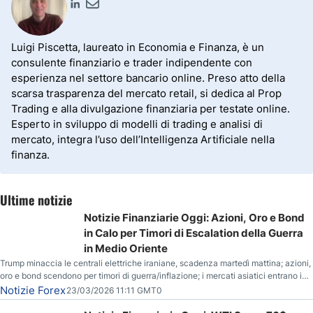
Luigi Piscetta, laureato in Economia e Finanza, è un
consulente finanziario e trader indipendente con
esperienza nel settore bancario online. Preso atto della
scarsa trasparenza del mercato retail, si dedica al Prop
Trading e alla divulgazione finanziaria per testate online.
Esperto in sviluppo di modelli di trading e analisi di
mercato, integra l’uso dell’Intelligenza Artificiale nella
finanza.
Ultime notizie
Notizie Finanziarie Oggi: Azioni, Oro e Bond
in Calo per Timori di Escalation della Guerra
in Medio Oriente
Trump minaccia le centrali elettriche iraniane, scadenza martedì mattina; azioni,
oro e bond scendono per timori di guerra/inflazione; i mercati asiatici entrano in
correzione; il petrolio greggio resta stabile.
Notizie Forex
23/03/2026 11:11 GMT0