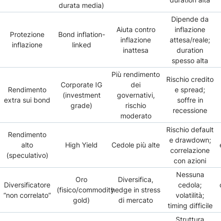
durata media)
Dipende da
Aiuta contro
inflazione
Protezione
Bond inflation-
inflazione
attesa/reale;
inflazione
linked
inattesa
duration
spesso alta
Più rendimento
Rischio credito
Corporate IG
dei
Rendimento
e spread;
(investment
governativi,
extra sui bond
soffre in
grade)
rischio
recessione
moderato
Rischio default
Rendimento
e drawdown;
alto
High Yield
Cedole più alte
correlazione
(speculativo)
con azioni
Nessuna
Oro
Diversifica,
Diversificatore
cedola;
(fisico/commodity
hedge in stress
“non correlato”
volatilità;
gold)
di mercato
timing difficile
Struttura