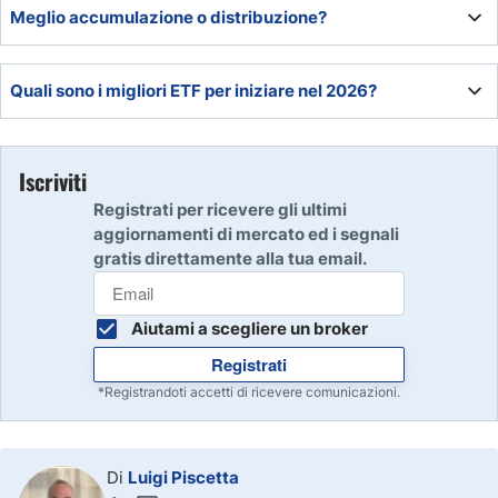
Dipende da diversi fattori, tra i quali l’importo del capitale;
Meglio accumulazione o distribuzione?
solitamente dai 2 ai 7 o 8 Etf sono sufficienti per costruire
un buon portafoglio.
Per la costruzione di un portafoglio a medio/lungo termine
Quali sono i migliori ETF per iniziare nel 2026?
gli Etf ad accumulazione, a meno che non ci sia
un'esigenza di reddito periodico.
Un giusto mix di Etf globali, settoriali e specifici che
vadano a diversificare, con porchi strumenti finanziari,
Iscriviti
un’ampissima porzione dei mercati.
Registrati per ricevere gli ultimi
aggiornamenti di mercato ed i segnali
gratis direttamente alla tua email.
Aiutami a scegliere un broker
Registrati
*Registrandoti accetti di ricevere comunicazioni.
Di
Luigi Piscetta