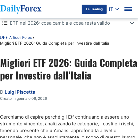
IT
Fai Trading
Indice
ETF nel 2026: cosa cambia e cosa resta valido
ETF nel 2026: cosa cambia e cosa resta valido
Articoli Forex
DF
Migliori ETF 2026: Guida Completa per Investire dall’Italia
Migliori ETF 2026 per obiettivo finanziario
Migliori ETF 2026: Guida Completa
Conclusioni
per Investire dall’Italia
Di
Luigi Piscetta
Creato in gennaio 09, 2026
Cerchiamo di capire perché gli Etf continuano a essere uno
strumento vincente, analizzando le categorie, i costi e i rischi,
tenendo presente che un’analisi approfondita a livello
personale, che non è assolutamente lo scopo di questo lavoro,