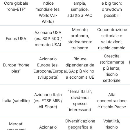
Core globale
indice
ampia,
e big tech;
“one-ETF”
mondiale (es.
semplice,
drawdown
World/All-
adatto a PAC
possibili
World)
Mercato
Concentrazione
Azionario USA
profondo,
settoriale e
Focus USA
(es. S&P 500 /
storicamente
valutazioni;
mercato USA)
trainante
rischio cambio
Crescita
Azionario
Riduce
storicamente
Europa “home
Europa (es.
dipendenza da
più lenta;
bias”
Eurozona/Europa
USA; più vicino
rischio
sviluppata)
a economia UE
settoriale
“Tema Italia”,
Azionario Italia
Alta
dividendi
Italia (satellite)
(es. FTSE MIB /
concentrazione
spesso
All-Share)
e rischio Paese
interessanti
Diversificazione
Volatilità,
Mercati
Azionario
geografica e
rischio
emergenti