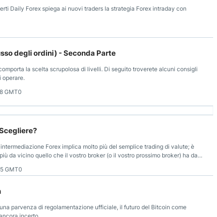
rti Daily Forex spiega ai nuovi traders la strategia Forex intraday con
sso degli ordini) - Seconda Parte
comporta la scelta scrupolosa di livelli. Di seguito troverete alcuni consigli
i operare.
48 GMT0
 Scegliere?
 intermediazione Forex implica molto più del semplice trading di valute; è
ù da vicino quello che il vostro broker (o il vostro prossimo broker) ha da
35 GMT0
n
una parvenza di regolamentazione ufficiale, il futuro del Bitcoin come
ancora incerto.