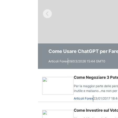
Previsioni Oro 2026 e Lungo T
La “Macchina della Verità” del
Come Usare ChatGPT per Fare B
Rischi
Stanno Ridefinendo le Previsio
Articoli Forex
Articoli Forex
Articoli Forex
09/03/2026 15:44 GMT0
07/02/2026 07:00 GMT0
04/02/2026 11:39 GMT0
Come Negoziare 3 Poten
Per la maggior parte delle per
inutile e malsano...ma non per 
Articoli Forex
23/01/2017 18:
Come Investire sul Voto