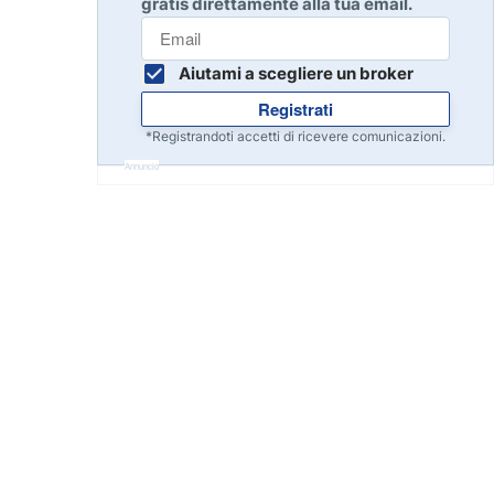
gratis direttamente alla tua email.
Inizia
8
Leggi la recensione
Aiutami a scegliere un broker
Registrati
Inizia
9
*Registrandoti accetti di ricevere comunicazioni.
Leggi la recensione
Annuncio
Inizia
10
Leggi la recensione