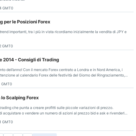
14 GMT0
g per le Posizioni Forex
trend importanti, tra i più in vista ricordiamo inizialmente la vendita di JPY e
12 GMT0
 2014 - Consigli di Trading
to dell’anno! Con il mercato Forex centrato a Londra e in Nord America, i
tenzione al calendario Forex delle festività del Giorno del Ringraziamento,
13 GMT0
lo Scalping Forex
trading che punta a creare profitti sulle piccole variazioni di prezzo.
 di acquistare o vendere un numero di azioni al prezzo bid e ask e rivenderle
o in più o in meno per trarre profitto.
21 GMT0