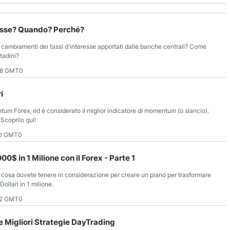
esse? Quando? Perché?
 cambiamenti dei tassi d'interesse apportati dalle banche centrali? Come
ttadini?
08 GMT0
i
tum Forex, ed è considerato il miglior indicatore di momentum (o slancio).
 Scoprilo qui!
20 GMT0
$ in 1 Milione con il Forex - Parte 1
ò cosa dovete tenere in considerazione per creare un piano per trasformare
ollari in 1 milione.
02 GMT0
e Migliori Strategie DayTrading