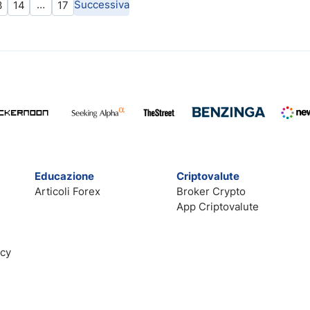
…
Successiva
3
14
17
Educazione
Criptovalute
Articoli Forex
Broker Crypto
App Criptovalute
acy