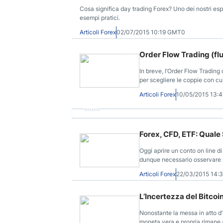
Cosa significa day trading Forex? Uno dei nostri espe
esempi pratici.
Articoli Forex
02/07/2015 10:19 GMT0
Order Flow Trading (flu
In breve, l’Order Flow Trading 
per scegliere le coppie con cu
Articoli Forex
10/05/2015 13:
Annuncio
Forex, CFD, ETF: Quale
Oggi aprire un conto on line di
dunque necessario osservare pi
offrirvi.
Articoli Forex
22/03/2015 14:
L’Incertezza del Bitcoi
Nonostante la messa in atto d’
moneta vera e propria rimane 