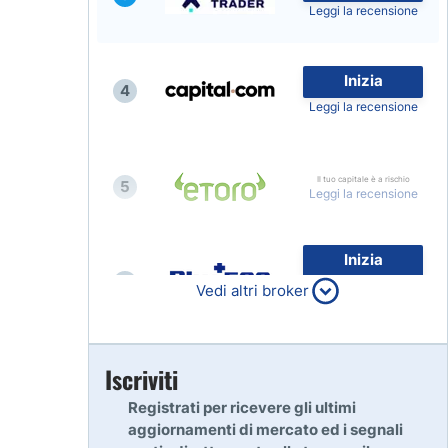
Leggi la recensione
Inizia
4
Leggi la recensione
Il tuo capitale è a rischio
5
Leggi la recensione
Inizia
6
80% dei conti al dettaglio di
Vedi altri broker
CFD perdono denaro
Leggi la recensione
Inizia
Iscriviti
7
Leggi la recensione
Registrati per ricevere gli ultimi
aggiornamenti di mercato ed i segnali