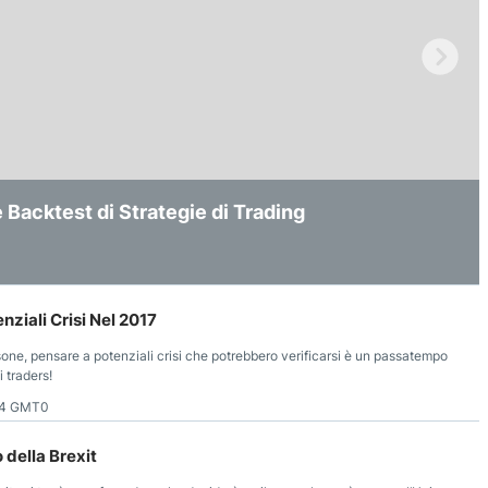
ermine: Dopo il Massimo di 150€/g, Scenario e
la Blockchain: Come i Prediction Markets
acktest di Strategie di Trading
ni Globali
ziali Crisi Nel 2017
sone, pensare a potenziali crisi che potrebbero verificarsi è un passatempo
i traders!
44 GMT0
 della Brexit