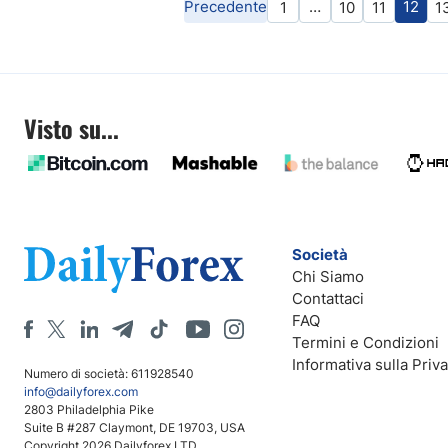
Precedente
…
12
1
10
11
1
Visto su...
Società
Chi Siamo
Contattaci
FAQ
Termini e Condizioni
Informativa sulla Priv
Numero di società: 611928540
info@dailyforex.com
2803 Philadelphia Pike
Suite B #287 Claymont, DE 19703, USA
Copyright 2026 Dailyforex LTD