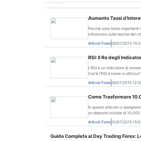
Annuncio
Aumento Tassi d’Inter
Perché sono tanto importanti i
influiscono sulle tasche dei ci
Articoli Forex
26/07/2015 10:
RSI: Il Re degli Indicator
L’RSI è un indicatore di momen
Cos'è l'RSI e come si utilizza?
Articoli Forex
16/07/2015 12:
Come Trasformare 10.000
In questo articolo vi spiegher
un deposito iniziale di 10.000 D
Articoli Forex
10/07/2015 15:
Guida Completa al Day Trading Forex: L