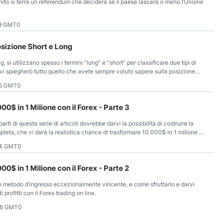
ito si terrà un referendum che deciderà se il paese lascerà o meno l’Unione
29 GMT0
osizione Short e Long
, si utilizzano spesso i termini “long” e “short” per classificare due tipi di
, vi spiegherò tutto quello che avete sempre voluto sapere sulla posizione
45 GMT0
$ in 1 Milione con il Forex - Parte 3
arti di questa serie di articoli dovrebbe darvi la possibilità di costruire la
pleta, che vi darà la realistica chance di trasformare 10.000$ in 1 milione di
14 GMT0
$ in 1 Milione con il Forex - Parte 2
 un metodo d’ingresso eccezionalmente vincente, e come sfruttarlo e darvi
i profitti con il Forex trading on line.
06 GMT0