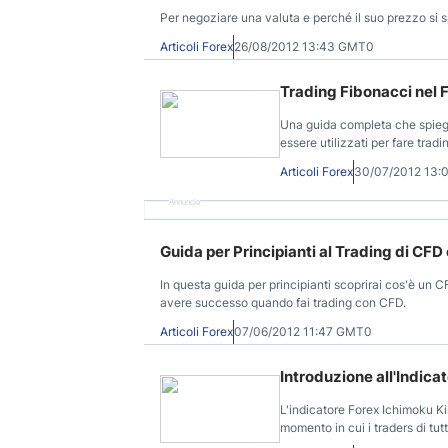
Per negoziare una valuta e perché il suo prezzo si spo
Articoli Forex
26/08/2012 13:43 GMT0
Trading Fibonacci nel 
Una guida completa che spiega
essere utilizzati per fare tra
Articoli Forex
30/07/2012 13:
Annuncio
Guida per Principianti al Trading di CF
In questa guida per principianti scoprirai cos'è un CF
avere successo quando fai trading con CFD.
Articoli Forex
07/06/2012 11:47 GMT0
Introduzione all'Indic
L'indicatore Forex Ichimoku Ki
momento in cui i traders di tu
questo sistema. Qui di seguito