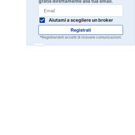
gratis direttamente alla tua email.
Inizia
8
Leggi la recensione
Aiutami a scegliere un broker
Registrati
Inizia
9
*Registrandoti accetti di ricevere comunicazioni.
Leggi la recensione
Annuncio
Inizia
10
Leggi la recensione