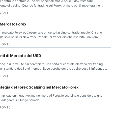
controllo centrale è uno dei principali motivi per cui dovreste fare
onto di trading. Quando fai trading sul Forex, prima o poi ti imbatterai nel
56 GMT0
 Mercato Forex
 il mercato Forex può esercitare un certo fascino sul trader medio. Ci sono
nella sola borsa di New York. Per alcuni trader, ciò che esercita una vera
a” del trading di coppie valutarie.
34 GMT0
enti di Mercato del USD
ono le due valute più scambiate, una sorta di centrale elettrica del trading
li standard degli altri mercati. Ecco perché dovete capire cosa li influenza,
 il USD.
04 GMT0
tegia del Forex Scalping nel Mercato Forex
o implicazioni negative, ma nei mercati Forex lo scalping è considerato una
guadagnare sul lungo periodo.
39 GMT0