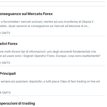
Conseguenze sul Mercato Forex
e favorirebbe i mercati azionari, mentre ad una riconferma di Obama il
stelle...Quali saranno le conseguenze sui mercati all'elezione di un
ano? Leggete qui un'accurata analisi sulle influenze nei mercati
00 GMT0
ndici Azionari!
ativi Forex
re molti diversi tipi di informazioni: uno degli strumenti fondamentali che
e ad usare sono i Segnali Operativi Forex. Dunque, cosa sono esattamente?
50 GMT0
Principali
 sempre più popolare: dopotutto, a tutti piace l’idea di fare trading on line ed
04 GMT0
operazioni di trading