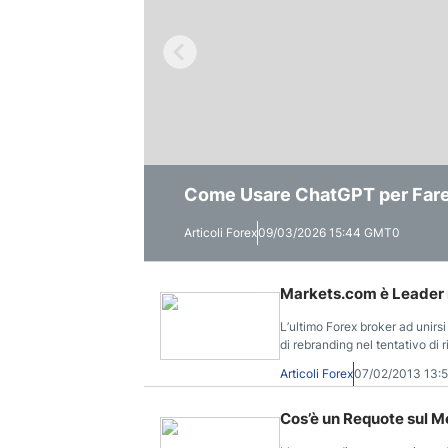
Previsioni Oro 2026 e Lungo T
La “Macchina della Verità” del
Come Usare ChatGPT per Fare B
Rischi
Stanno Ridefinendo le Previsio
Articoli Forex
Articoli Forex
Articoli Forex
09/03/2026 15:44 GMT0
07/02/2026 07:00 GMT0
04/02/2026 11:39 GMT0
Markets.com è Leader n
L’ultimo Forex broker ad unirs
di rebranding nel tentativo di 
dell’industria: Markets.com
Articoli Forex
07/02/2013 13:
Cos’è un Requote sul M