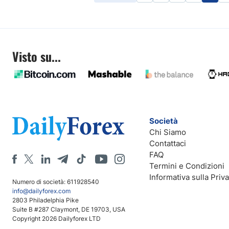
Visto su...
Società
Chi Siamo
Contattaci
FAQ
Termini e Condizioni
Informativa sulla Priv
Numero di società: 611928540
info@dailyforex.com
2803 Philadelphia Pike
Suite B #287 Claymont, DE 19703, USA
Copyright 2026 Dailyforex LTD