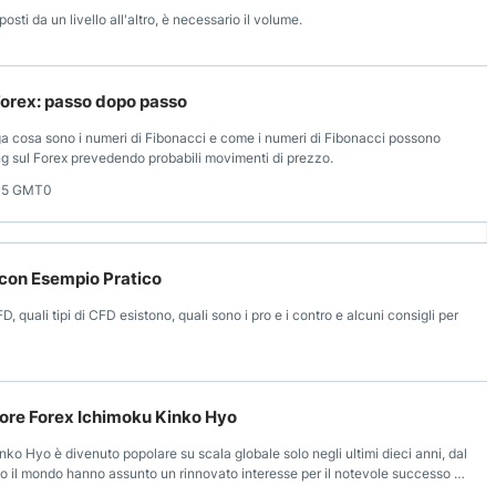
sti da un livello all'altro, è necessario il volume.
Forex: passo dopo passo
 cosa sono i numeri di Fibonacci e come i numeri di Fibonacci possono
ding sul Forex prevedendo probabili movimenti di prezzo.
05 GMT0
D con Esempio Pratico
D, quali tipi di CFD esistono, quali sono i pro e i contro e alcuni consigli per
atore Forex Ichimoku Kinko Hyo
nko Hyo è divenuto popolare su scala globale solo negli ultimi dieci anni, dal
tto il mondo hanno assunto un rinnovato interesse per il notevole successo di
 troverete le prime nozioni di cos'è l' Ichimoku Kinko Hyo e come funziona.