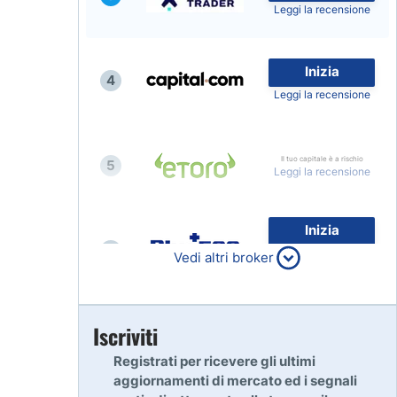
Leggi la recensione
Inizia
4
Leggi la recensione
Il tuo capitale è a rischio
5
Leggi la recensione
Inizia
6
80% dei conti al dettaglio di
Vedi altri broker
CFD perdono denaro
Leggi la recensione
Inizia
Iscriviti
7
Leggi la recensione
Registrati per ricevere gli ultimi
aggiornamenti di mercato ed i segnali