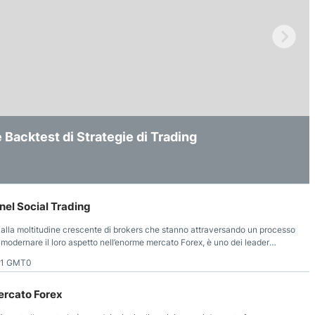
ermine: Dopo il Massimo di 150€/g, Scenario e
la Blockchain: Come i Prediction Markets
acktest di Strategie di Trading
ni Globali
el Social Trading
i alla moltitudine crescente di brokers che stanno attraversando un processo
rimodernare il loro aspetto nell’enorme mercato Forex, è uno dei leader
51 GMT0
ercato Forex