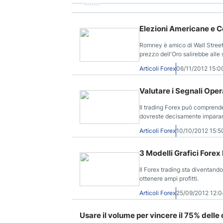
Annuncio
Elezioni Americane e 
Romney è amico di Wall Street 
prezzo dell'Oro salirebbe alle 
Democratico o di un Repubblic
Articoli Forex
06/11/2012 15:
EuroDollaro, Oro, Petrolio ed I
Valutare i Segnali Oper
Il trading Forex può comprende
dovreste decisamente imparar
Articoli Forex
10/10/2012 15:
3 Modelli Grafici Forex 
Il Forex trading sta diventando
ottenere ampi profitti.
Articoli Forex
25/09/2012 12:
Usare il volume per vincere il 75% delle 