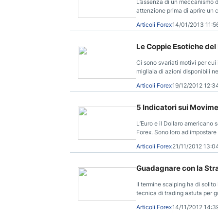
L’assenza di un meccanismo di 
attenzione prima di aprire un c
termine "requote".
Articoli Forex
14/01/2013 11:
Le Coppie Esotiche del
Ci sono svariati motivi per cui
migliaia di azioni disponibili 
attrazione, è la natura “esotic
Articoli Forex
19/12/2012 12:
5 Indicatori sui Movim
L’Euro e il Dollaro americano s
Forex. Sono loro ad impostare g
e specialmente cosa influenza
Articoli Forex
21/11/2012 13:
Guadagnare con la Stra
Il termine scalping ha di solit
tecnica di trading astuta per 
Articoli Forex
14/11/2012 14: