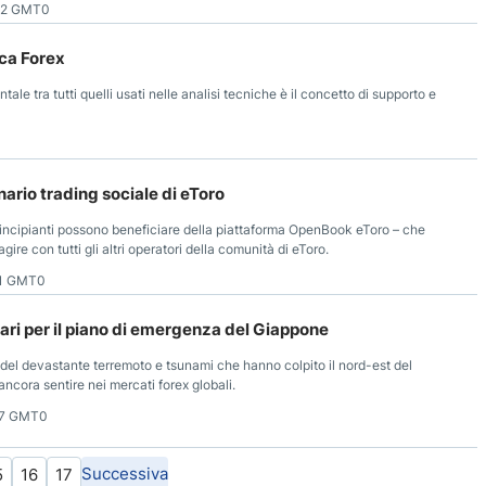
42 GMT0
ica Forex
 tra tutti quelli usati nelle analisi tecniche è il concetto di supporto e
nario trading sociale di eToro
principianti possono beneficiare della piattaforma OpenBook eToro – che
ire con tutti gli altri operatori della comunità di eToro.
21 GMT0
llari per il piano di emergenza del Giappone
l devastante terremoto e tsunami che hanno colpito il nord-est del
ancora sentire nei mercati forex globali.
57 GMT0
Successiva
5
16
17