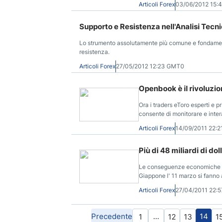
Articoli Forex
03/06/2012 15:
Supporto e Resistenza nell'Analisi Tecn
Lo strumento assolutamente più comune e fondamentale
resistenza.
Articoli Forex
27/05/2012 12:23 GMT0
Openbook è il rivoluzio
Ora i traders eToro esperti e 
consente di monitorare e interag
Articoli Forex
14/09/2011 22:
Più di 48 miliardi di do
Le conseguenze economiche de
Giappone l' 11 marzo si fanno 
Articoli Forex
27/04/2011 22:
Precedente
…
14
1
12
13
1