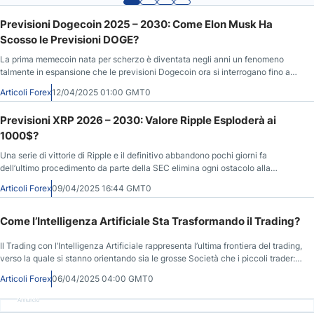
Previsioni Dogecoin 2025 – 2030: Come Elon Musk Ha
Scosso le Previsioni DOGE?
La prima memecoin nata per scherzo è diventata negli anni un fenomeno
talmente in espansione che le previsioni Dogecoin ora si interrogano fino a
dove potrebbe arrivare.
Articoli Forex
12/04/2025 01:00 GMT0
Previsioni XRP 2026 – 2030: Valore Ripple Esploderà ai
1000$?
Una serie di vittorie di Ripple e il definitivo abbandono pochi giorni fa
dell’ultimo procedimento da parte della SEC elimina ogni ostacolo alla
diffusione della crypto.
Articoli Forex
09/04/2025 16:44 GMT0
Come l’Intelligenza Artificiale Sta Trasformando il Trading?
Il Trading con l’Intelligenza Artificiale rappresenta l’ultima frontiera del trading,
verso la quale si stanno orientando sia le grosse Società che i piccoli trader:
vediamo il funzionamento.
Articoli Forex
06/04/2025 04:00 GMT0
Annuncio