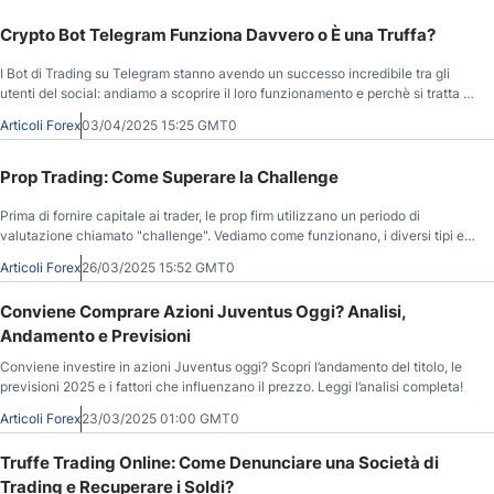
Crypto Bot Telegram Funziona Davvero o È una Truffa?
I Bot di Trading su Telegram stanno avendo un successo incredibile tra gli
utenti del social: andiamo a scoprire il loro funzionamento e perchè si tratta di
una reale innovazione.
Articoli Forex
03/04/2025 15:25 GMT0
Prop Trading: Come Superare la Challenge
Prima di fornire capitale ai trader, le prop firm utilizzano un periodo di
valutazione chiamato "challenge". Vediamo come funzionano, i diversi tipi e il
modo migliore per superarle.
Articoli Forex
26/03/2025 15:52 GMT0
Conviene Comprare Azioni Juventus Oggi? Analisi,
Andamento e Previsioni
Conviene investire in azioni Juventus oggi? Scopri l’andamento del titolo, le
previsioni 2025 e i fattori che influenzano il prezzo. Leggi l’analisi completa!
Articoli Forex
23/03/2025 01:00 GMT0
Truffe Trading Online: Come Denunciare una Società di
Trading e Recuperare i Soldi?