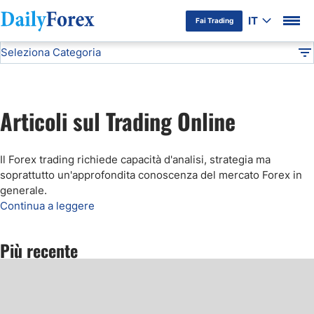
IT
Fai Trading
Seleziona Categoria
Informativa Pubblicitaria
Articoli Forex
DF
Basi del Forex
Articoli sul Trading Online
Forex Brokers
Il Forex trading richiede capacità d'analisi, strategia ma
Terminologia Forex
soprattutto un'approfondita conoscenza del mercato Forex in
generale.
Continua a leggere
Strategie Forex
Più recente
Indicatori Forex
Criptovalute