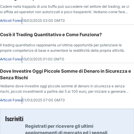
Cadere nella trappola di una truffa può succedere nel settore del trading, se ci
si affida ad operatori non autorizzati e poco trasparenti. Vediamo come fare
per il recupero dei soldi trading.
Articoli Forex
16/03/2025 03:00 GMT0
Cos’è il Trading Quantitativo e Come Funziona?
Il trading quantitativo rappresenta un'ottima opportunità per potenziare le
proprie competenze di base e aumentare la redditività della propria attività.
Articoli Forex
15/03/2025 01:00 GMT0
Dove Investire Oggi Piccole Somme di Denaro in Sicurezza e
Senza Rischi
Vediamo dove investire oggi piccole somme di denaro in sicurezza e senza
rischi, piccoli investimenti a partire dai 5 ai 100 euro, per iniziare a generare
un ritorno extra nel tempo.
Articoli Forex
01/03/2025 07:00 GMT0
Iscriviti
Registrati per ricevere gli ultimi
aggiornamenti di mercato ed i segnali