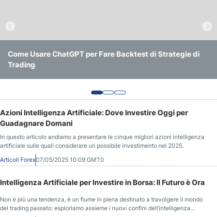
La “Macchina della Verità” della Blockchain: Come i
Come Usare ChatGPT per Fare Backtest di Strategie di
Previsioni Oro 2026 e Lungo Termine: Dopo il Massimo di
Prediction Markets Stanno Ridefinendo le Previsioni
Trading
150€/g, Scenario e Rischi
Globali
Azioni Intelligenza Artificiale: Dove Investire Oggi per
Guadagnare Domani
In questo articolo andiamo a presentare le cinque migliori azioni intelligenza
artificiale sulle quali considerare un possibile investimento nel 2025.
Articoli Forex
07/05/2025 10:09 GMT0
Intelligenza Artificiale per Investire in Borsa: Il Futuro è Ora
Non è più una tendenza, è un fiume in piena destinato a travolgere il mondo
del trading passato: esploriamo assieme i nuovi confini dell’intelligenza
artificiale per investire in borsa.