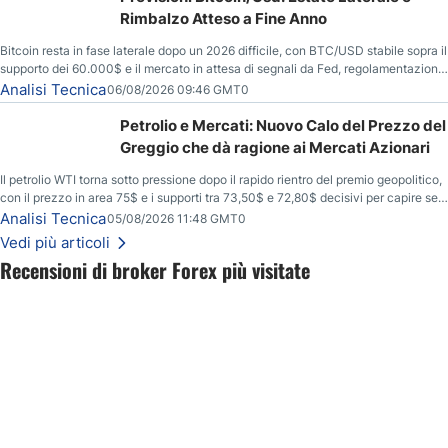
Rimbalzo Atteso a Fine Anno
Bitcoin resta in fase laterale dopo un 2026 difficile, con BTC/USD stabile sopra il
supporto dei 60.000$ e il mercato in attesa di segnali da Fed, regolamentazione
USA ed elezioni di medio termine.
Analisi Tecnica
06/08/2026 09:46 GMT0
Petrolio e Mercati: Nuovo Calo del Prezzo del
Greggio che dà ragione ai Mercati Azionari
Il petrolio WTI torna sotto pressione dopo il rapido rientro del premio geopolitico,
con il prezzo in area 75$ e i supporti tra 73,50$ e 72,80$ decisivi per capire se il
ribasso potrà estendersi verso quota 70$.
Analisi Tecnica
05/08/2026 11:48 GMT0
Vedi più articoli
Recensioni di broker Forex più visitate