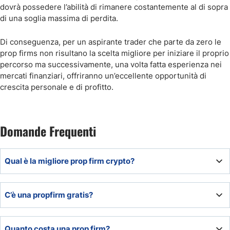
dovrà possedere l’abilità di rimanere costantemente al di sopra
di una soglia massima di perdita.
Di conseguenza, per un aspirante trader che parte da zero le
prop firms non risultano la scelta migliore per iniziare il proprio
percorso ma successivamente, una volta fatta esperienza nei
mercati finanziari, offriranno un’eccellente opportunità di
crescita personale e di profitto.
Domande Frequenti
Qual è la migliore prop firm crypto?
Esistono diverse prop firms che offrono la possibilità di
C’è una propfirm gratis?
negoziare criptovalute come, ad esempio, FTMO.
Nonostante ciò, la scelta della migliore prop firm si basa
sulla propria strategia di trading.
Il costo del prop trading deriva da diverse componenti
Quanto costa una prop firm?