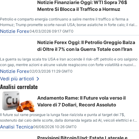
Notizie Finanziarie Oggi: WTI Sopra 76$
Mentre Si Blocca il Traffico a Hormuz
Petrolio e comparto energia continuano a salire mentre il traffico si ferma a
Hormuz; Trump promette scorte navali USA; borse asiatiche in forte calo; il rialzo
del gas naturale mette pressione all’euro.
Notizie Forex
04/03/2026 09:17 GMT0
Notizie Forex Oggi: Il Petrolio Greggio Balza
di Oltre il 7% con la Guerra Totale con l’Iran
La guerra su larga scala tra USA e Iran accende il risk-off: petrolio e oro salgono
con gap, mentre azioni e alcune valute reagiscono con forte volatilità e nuovi
livelli da monitorare.
Notizie Forex
02/03/2026 11:29 GMT0
Vedi più articoli
Analisi correlate
Andamento Rame: Il Future vola verso il
Valore di 7 Dollari, Record Assoluto
Il future sul rame prosegue la lunga fase rialzista e punta al target dei 7$,
sostenuto dal calo delle scorte, dalla domanda legata ad AI, veicoli elettrici e reti
energetiche, e dai timori di deficit produttivo dal 2028.
Analisi Tecnica
06/08/2026 10:26 GMT0
Previsioni Bitcoin/Usd: Estate Laterale e