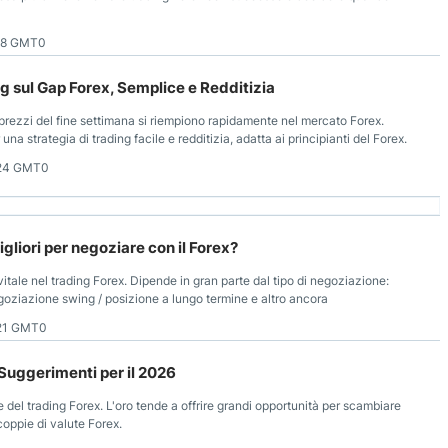
18 GMT0
g sul Gap Forex, Semplice e Redditizia
 prezzi del fine settimana si riempiono rapidamente nel mercato Forex.
na strategia di trading facile e redditizia, adatta ai principianti del Forex.
:24 GMT0
gliori per negoziare con il Forex?
itale nel trading Forex. Dipende in gran parte dal tipo di negoziazione:
goziazione swing / posizione a lungo termine e altro ancora
21 GMT0
 Suggerimenti per il 2026
e del trading Forex. L'oro tende a offrire grandi opportunità per scambiare
 coppie di valute Forex.