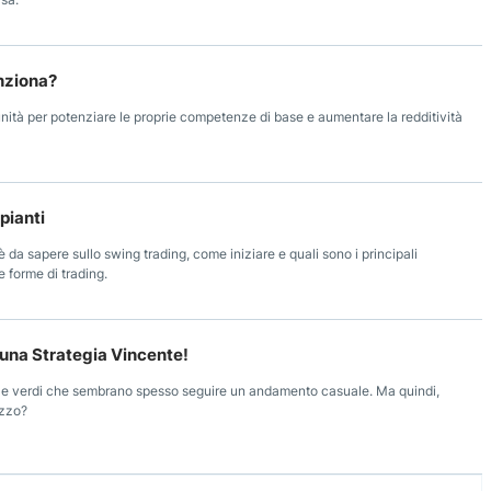
unziona?
unità per potenziare le proprie competenze di base e aumentare la redditività
pianti
è da sapere sullo swing trading, come iniziare e quali sono i principali
e forme di trading.
r una Strategia Vincente!
i e verdi che sembrano spesso seguire un andamento casuale. Ma quindi,
ezzo?