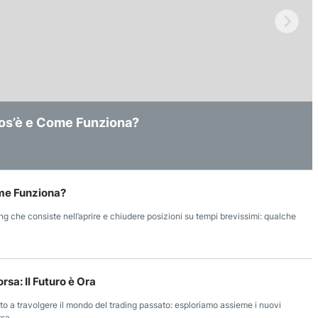
Cos’è e Come Funziona?
stire in Borsa: Il Futuro è Ora
 e Come Funziona?
ome Funziona?
ing che consiste nell’aprire e chiudere posizioni su tempi brevissimi: qualche
orsa: Il Futuro è Ora
to a travolgere il mondo del trading passato: esploriamo assieme i nuovi
rsa.