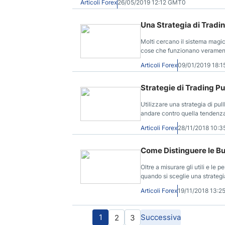
Articoli Forex
26/05/2019 12:12 GMT0
Una Strategia di Tradi
Molti cercano il sistema magico
cose che funzionano veramen
Articoli Forex
09/01/2019 18:
Strategie di Trading P
Utilizzare una strategia di pul
andare contro quella tendenz
Articoli Forex
28/11/2018 10:
Come Distinguere le Buo
Oltre a misurare gli utili e le 
quando si sceglie una strategia
Articoli Forex
19/11/2018 13:
1
Successiva
2
3