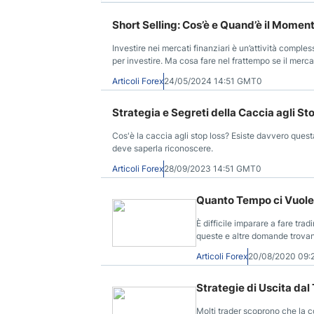
Short Selling: Cos’è e Quand’è il Momen
Investire nei mercati finanziari è un’attività comple
per investire. Ma cosa fare nel frattempo se il mer
Articoli Forex
24/05/2024 14:51 GMT0
Strategia e Segreti della Caccia agli St
Cos'è la caccia agli stop loss? Esiste davvero quest
deve saperla riconoscere.
Articoli Forex
28/09/2023 14:51 GMT0
Quanto Tempo ci Vuole 
È difficile imparare a fare tra
queste e altre domande trovano
Articoli Forex
20/08/2020 09
Strategie di Uscita dal
Molti trader scoprono che la c