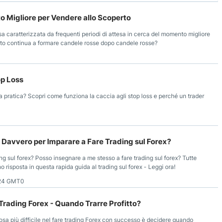
to Migliore per Vendere allo Scoperto
ssa caratterizzata da frequenti periodi di attesa in cerca del momento migliore
cato continua a formare candele rosse dopo candele rosse?
op Loss
a pratica? Scopri come funziona la caccia agli stop loss e perché un trader
Davvero per Imparare a Fare Trading sul Forex?
ding sul forex? Posso insegnare a me stesso a fare trading sul forex? Tutte
 risposta in questa rapida guida al trading sul forex - Leggi ora!
:24 GMT0
 Trading Forex - Quando Trarre Profitto?
osa più difficile nel fare trading Forex con successo è decidere quando