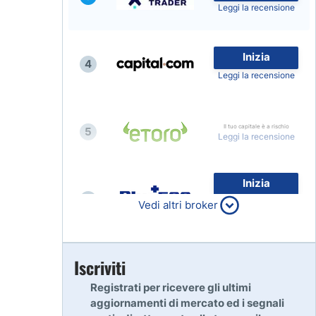
Leggi la recensione
Inizia
4
Leggi la recensione
Il tuo capitale è a rischio
5
Leggi la recensione
Inizia
6
80% dei conti al dettaglio di
Vedi altri broker
CFD perdono denaro
Leggi la recensione
Inizia
Iscriviti
7
Leggi la recensione
Registrati per ricevere gli ultimi
aggiornamenti di mercato ed i segnali