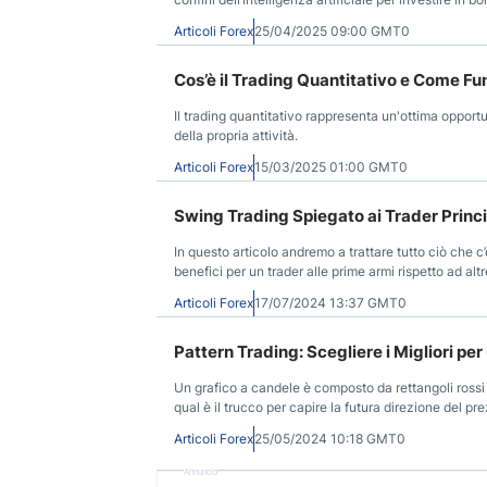
Articoli Forex
25/04/2025 09:00 GMT0
Cos’è il Trading Quantitativo e Come F
Il trading quantitativo rappresenta un'ottima opport
della propria attività.
Articoli Forex
15/03/2025 01:00 GMT0
Swing Trading Spiegato ai Trader Princi
In questo articolo andremo a trattare tutto ciò che c’
benefici per un trader alle prime armi rispetto ad altr
Articoli Forex
17/07/2024 13:37 GMT0
Pattern Trading: Scegliere i Migliori pe
Un grafico a candele è composto da rettangoli ross
qual è il trucco per capire la futura direzione del pr
Articoli Forex
25/05/2024 10:18 GMT0
Annuncio