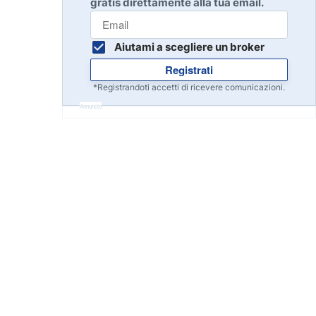
gratis direttamente alla tua email.
Inizia
8
Leggi la recensione
Aiutami a scegliere un broker
Registrati
Inizia
9
*Registrandoti accetti di ricevere comunicazioni.
Leggi la recensione
Annuncio
Inizia
10
Leggi la recensione