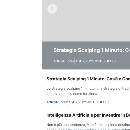
Strategia Scalping 1 Minuto: 
Intelligenza Artificiale per Inve
Cos’è il Trading Quantitativo
Articoli Forex
Articoli Forex
Articoli Forex
31/07/2025 09:06 GMT0
25/04/2025 09:00 GMT0
15/03/2025 01:00 GMT0
Strategia Scalping 1 Minuto: Cos’è e C
Lo strategia scalping 1 minuto, una strategia di trad
informazione su come funziona.
Articoli Forex
31/07/2025 09:06 GMT0
Intelligenza Artificiale per Investire in B
Non è più una tendenza, è un fiume in piena destina
confini dell’intelligenza artificiale per investire in bo