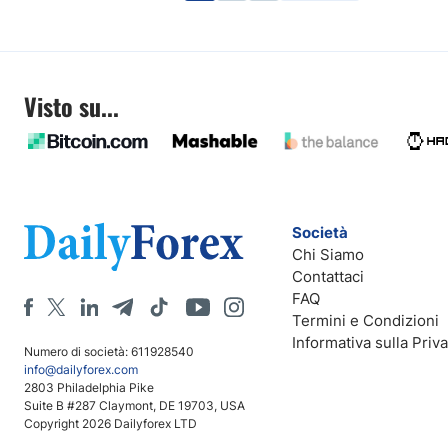
Visto su...
Società
Chi Siamo
Contattaci
FAQ
Termini e Condizioni
Informativa sulla Priv
Numero di società: 611928540
info@dailyforex.com
2803 Philadelphia Pike
Suite B #287 Claymont, DE 19703, USA
Copyright 2026 Dailyforex LTD