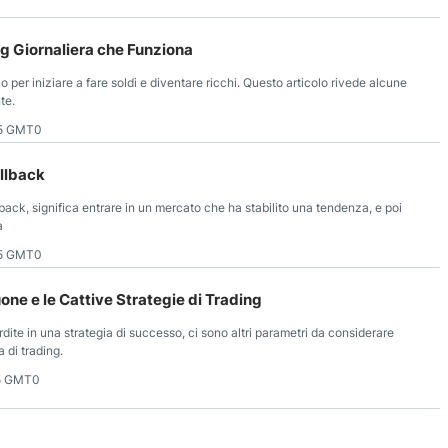
ng Giornaliera che Funziona
 per iniziare a fare soldi e diventare ricchi. Questo articolo rivede alcune
te.
15 GMT0
ullback
lback, significa entrare in un mercato che ha stabilito una tendenza, e poi
a
35 GMT0
ne e le Cattive Strategie di Trading
perdite in una strategia di successo, ci sono altri parametri da considerare
 di trading.
25 GMT0