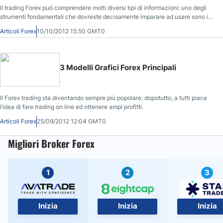
Il trading Forex può comprendere molti diversi tipi di informazioni: uno degli
strumenti fondamentali che dovreste decisamente imparare ad usare sono i
Segnali Operativi Forex. Dunque, cosa sono esattamente?
Articoli Forex
10/10/2012 15:50 GMT0
3 Modelli Grafici Forex Principali
Il Forex trading sta diventando sempre più popolare: dopotutto, a tutti piace
l’idea di fare trading on line ed ottenere ampi profitti.
Articoli Forex
25/09/2012 12:04 GMT0
Migliori Broker Forex
1
2
3
Inizia
Inizia
Inizia