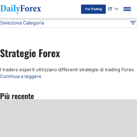
IT
Fai Trading
Seleziona Categoria
Informativa Pubblicitaria
Strategie Forex
Articoli Forex
DF
Basi del Forex
Strategie Forex
Forex Brokers
I traders esperti utilizzano differenti strategie di trading Forex.
Terminologia Forex
Continua a leggere
Strategie Forex
Più recente
Indicatori Forex
Criptovalute