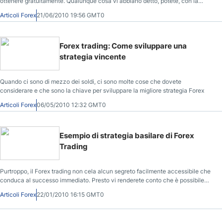
ottenere gratuitamente. Qualunque cosa vi abbiano detto, potete, con la
potenza dell’internet, ottenere online strategie di Forex trading gratuitamente.
Articoli Forex
21/06/2010 19:56 GMT0
Forex trading: Come sviluppare una
strategia vincente
Quando ci sono di mezzo dei soldi, ci sono molte cose che dovete
considerare e che sono la chiave per sviluppare la migliore strategia Forex
Articoli Forex
06/05/2010 12:32 GMT0
Esempio di strategia basilare di Forex
Trading
Purtroppo, il Forex trading non cela alcun segreto facilmente accessibile che
conduca al successo immediato. Presto vi renderete conto che è possibile
sviluppare strategie di Forex trading remunerative solo attraverso duro lavoro
Articoli Forex
22/01/2010 16:15 GMT0
che, comprende lo studio delle esperienze Forex di altre persone.