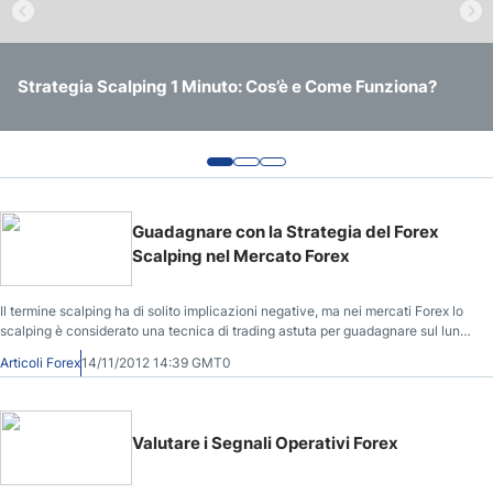
Intelligenza Artificiale per Investire in Borsa: Il Futuro è
Strategia Scalping 1 Minuto: Cos’è e Come Funziona?
Cos’è il Trading Quantitativo e Come Funziona?
Ora
Guadagnare con la Strategia del Forex
Scalping nel Mercato Forex
Il termine scalping ha di solito implicazioni negative, ma nei mercati Forex lo
scalping è considerato una tecnica di trading astuta per guadagnare sul lungo
periodo.
Articoli Forex
14/11/2012 14:39 GMT0
Valutare i Segnali Operativi Forex