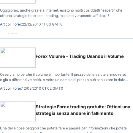
Oggigiorno, anche grazie a internet, esistono molti cosiddetti “esperti” che
offrono strategie forex per il trading, ma sono veramente affidabili?
Articoli Forex
22/12/2010 11:03 GMT0
Annuncio
Forex Volume - Trading Usando il Volume
Osserviamo perché il volume é importante. Il prezzo delle valute si muove su
e giù a differenti velocità. A volte un cambio di prezzo può schizzare in rialzo
in un periodo di 15 minuti, ed il Volume aumenta sempre quando aumenta
Articoli Forex
12/08/2010 01:02 GMT0
l’attività’ di mercato.
Strategie Forex trading gratuite: Ottieni una
strategia senza andare in fallimento
Una delle cose peggiori che potete fare é pagare per informazioni che potete