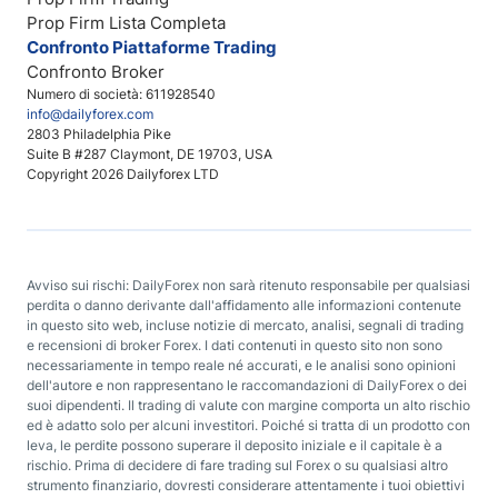
Prop Firm Lista Completa
Confronto Piattaforme Trading
Confronto Broker
Numero di società: 611928540
info@dailyforex.com
2803 Philadelphia Pike
Suite B #287 Claymont, DE 19703, USA
Copyright 2026 Dailyforex LTD
Avviso sui rischi: DailyForex non sarà ritenuto responsabile per qualsiasi
perdita o danno derivante dall'affidamento alle informazioni contenute
in questo sito web, incluse notizie di mercato, analisi, segnali di trading
e recensioni di broker Forex. I dati contenuti in questo sito non sono
necessariamente in tempo reale né accurati, e le analisi sono opinioni
dell'autore e non rappresentano le raccomandazioni di DailyForex o dei
suoi dipendenti. Il trading di valute con margine comporta un alto rischio
ed è adatto solo per alcuni investitori. Poiché si tratta di un prodotto con
leva, le perdite possono superare il deposito iniziale e il capitale è a
rischio. Prima di decidere di fare trading sul Forex o su qualsiasi altro
strumento finanziario, dovresti considerare attentamente i tuoi obiettivi