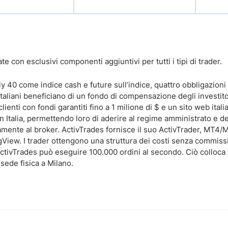
e con esclusivi componenti aggiuntivi per tutti i tipi di trader.
aly 40 come indice cash e future sull’indice, quattro obbligazioni
italiani beneficiano di un fondo di compensazione degli investitor
enti con fondi garantiti fino a 1 milione di $ e un sito web ital
 in Italia, permettendo loro di aderire al regime amministrato e d
ttamente al broker. ActivTrades fornisce il suo ActivTrader, MT4/
ingView. I trader ottengono una struttura dei costi senza commis
ctivTrades può eseguire 100.000 ordini al secondo. Ciò colloca A
sede fisica a Milano.