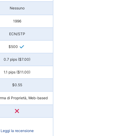
Nessuno
1996
ECN/STP
$500
0.7 pips ($7.00)
1.1 pips ($11.00)
$0.55
orma di Proprietà, Web-based
Leggi la recensione