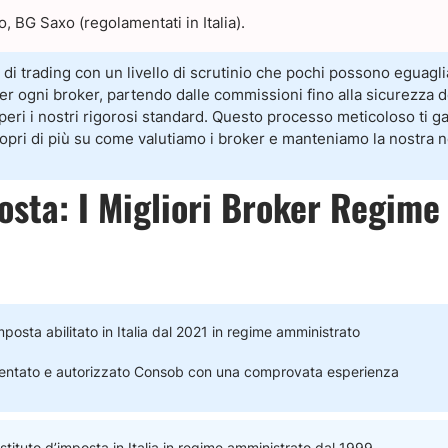
o, BG Saxo (regolamentati in Italia).
di trading con un livello di scrutinio che pochi possono eguagli
per ogni broker, partendo dalle commissioni fino alla sicurezza d
eri i nostri rigorosi standard. Questo processo meticoloso ti gar
Scopri di più su come valutiamo i broker e manteniamo la nostra n
osta: I Migliori Broker Regime
mposta abilitato in Italia dal 2021 in regime amministrato
entato e autorizzato Consob con una comprovata esperienza
tituto d’imposta in Italia in regime amministrato dal 1999