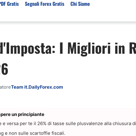
PDF Gratis
Segnali Forex Gratis
Chi Siamo
sset
Per Servizi
Previsioni e Analisi
d'Imposta: I Migliori in
ori Broker Forex
Segnali Trading Telegr
Previsioni Forex Oggi
r con Leva Alta
Copy Trading Forex
Mercato Azionario Oggi
26
er Trading Oro(XAUUSD)
Trading Demo Senza
Registrazione
ori Broker Futures Trading
Broker per Metatrader 
r Trading Azioni
catore
Team it.DailyForex.com
Trading Senza Commiss
ori Broker CFD
Broker Forex per Princip
pere un principiante
ne e versa per te il 26% di tasse sulle plusvalenze alla chiusura 
g e non sulle scartoffie fiscali.