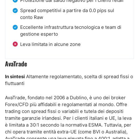
Protezione dal saldo negativo per i clienti retail
Spread competitivi a partire da 0.0 pips sul
conto Raw
Eccellente infrastruttura tecnologica e team di
gestione esperto
Leva limitata in alcune zone
AvaTrade
In sintesi
Altamente regolamentato, scelta di spread fissi o
fluttuanti
AvaTrade, fondato nel 2006 a Dublino, è uno dei broker
Forex/CFD più affidabili e regolamentati al mondo. Offre
trading con spread fissi o variabili e tutela dei depositi
tramite garanzie irlandesi. Per i clienti italiani e UE, la leva
è limitata a 30:1 secondo la normativa ESMA. Tuttavia, per
chi opera tramite entità extra-UE (come BVI o Australia),
AvaTrade consente una leva elevata fino a 400:1, adatta a