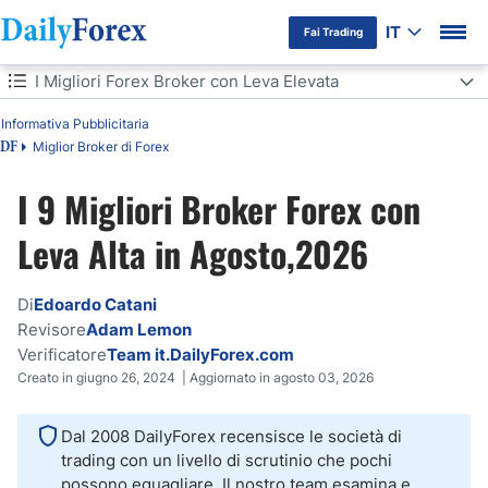
IT
Fai Trading
Indice
I Migliori Forex Broker con Leva Elevata
Informativa Pubblicitaria
I Migliori Forex Broker con Leva Elevata
Miglior Broker di Forex
DF
Confronto tra i Migliori Forex Broker con Leva Alta
I 9 Migliori Broker Forex con
Quali sono i migiori broker con leva 1:500 che operano in Italia?
Leva Alta in Agosto,2026
Si può fare trading forex con una leva alta in Italia?
Di
Edoardo Catani
Revisore
Adam Lemon
I criteri più importanti per il trading con leva finanziaria
Verificatore
Team it.DailyForex.com
Creato in giugno 26, 2024 | Aggiornato in agosto 03, 2026
Pro e Contro del Trading con Leva Alta
Dal 2008 DailyForex recensisce le società di
Come applicare un'alta leva finanziaria in Italia?
trading con un livello di scrutinio che pochi
possono eguagliare. Il nostro team esamina e