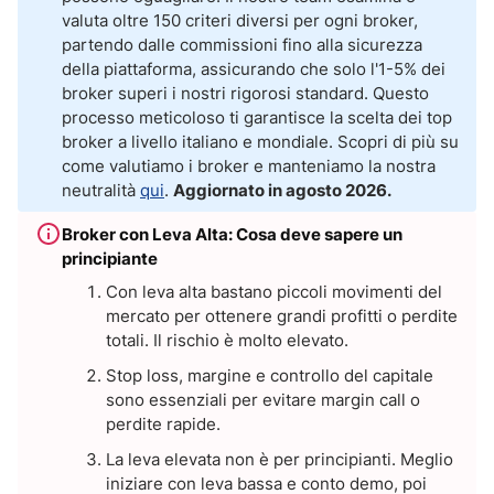
Quali sono i broker globali che offrono la leva finanziaria più alta?
valuta oltre 150 criteri diversi per ogni broker,
partendo dalle commissioni fino alla sicurezza
3 Broker con leva 1:3000 che operano in Italia
della piattaforma, assicurando che solo l'1-5% dei
broker superi i nostri rigorosi standard. Questo
È sicuro fare trading con leva alta?
processo meticoloso ti garantisce la scelta dei top
broker a livello italiano e mondiale. Scopri di più su
Il trading con leva finanziaria è adatto ai principianti?
come valutiamo i broker e manteniamo la nostra
neutralità
qui
.
Aggiornato in agosto 2026.
Il modo migliore per iniziare a fare trading con leva finanziaria se sei
un principiante:
Broker con Leva Alta: Cosa deve sapere un
principiante
Conclusioni
Con leva alta bastano piccoli movimenti del
mercato per ottenere grandi profitti o perdite
totali. Il rischio è molto elevato.
Stop loss, margine e controllo del capitale
sono essenziali per evitare margin call o
perdite rapide.
La leva elevata non è per principianti. Meglio
iniziare con leva bassa e conto demo, poi