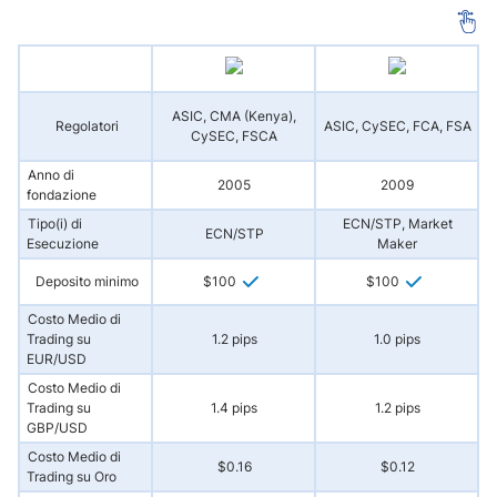
ASIC, CMA (Kenya),
Regolatori
ASIC, CySEC, FCA, FSA
CySEC, FSCA
Anno di
2005
2009
fondazione
Tipo(i) di
ECN/STP, Market
ECN/STP
Esecuzione
Maker
Deposito minimo
$100
$100
Costo Medio di
Trading su
1.2 pips
1.0 pips
EUR/USD
Costo Medio di
Trading su
1.4 pips
1.2 pips
GBP/USD
Costo Medio di
$0.16
$0.12
Trading su Oro