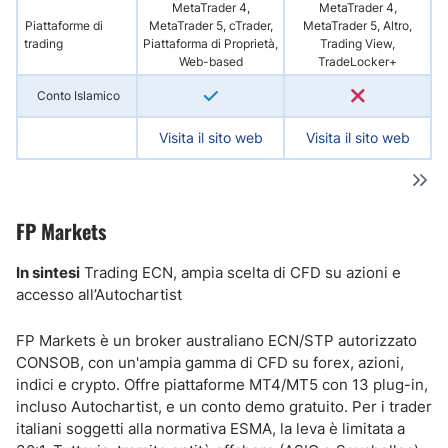
MetaTrader 4,
MetaTrader 4,
Piattaforme di
MetaTrader 5, cTrader,
MetaTrader 5, Altro,
trading
Piattaforma di Proprietà,
Trading View,
Pi
Web-based
TradeLocker+
Conto Islamico
Visita il sito web
Visita il sito web
FP Markets
In sintesi
Trading ECN, ampia scelta di CFD su azioni e
accesso all’Autochartist
FP Markets è un broker australiano ECN/STP autorizzato
CONSOB, con un'ampia gamma di CFD su forex, azioni,
indici e crypto. Offre piattaforme MT4/MT5 con 13 plug-in,
incluso Autochartist, e un conto demo gratuito. Per i trader
italiani soggetti alla normativa ESMA, la leva è limitata a