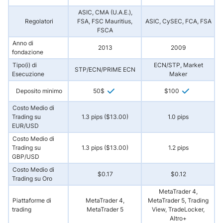
ASIC, CMA (U.A.E.),
Regolatori
FSA, FSC Mauritius,
ASIC, CySEC, FCA, FSA
FSCA
Anno di
2013
2009
fondazione
Tipo(i) di
ECN/STP, Market
STP/ECN/PRIME ECN
Esecuzione
Maker
Deposito minimo
50$
$100
Costo Medio di
Trading su
1.3 pips ($13.00)
1.0 pips
EUR/USD
Costo Medio di
Trading su
1.3 pips ($13.00)
1.2 pips
GBP/USD
Costo Medio di
$0.17
$0.12
Trading su Oro
MetaTrader 4,
Piattaforme di
MetaTrader 4,
MetaTrader 5, Trading
trading
MetaTrader 5
View, TradeLocker,
Pi
Altro+