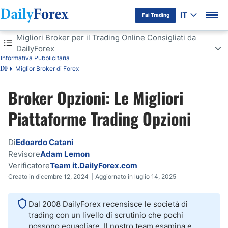
IT
Fai Trading
Indice
Migliori Broker per il Trading Online Consigliati da
DailyForex
Informativa Pubblicitaria
Migliori Broker per il Trading Online Consigliati da DailyForex
Miglior Broker di Forex
DF
Confronto tra i Migliori Broker Consigliati da DailyForex
Broker Opzioni: Le Migliori
Piattaforme Trading Opzioni
Chi sono i migliori broker per opzioni in Italia?
Fattori presi in considerazione per valutare i broker opzioni
Di
Edoardo Catani
Revisore
Adam Lemon
Cos'è il trading di opzioni?
Verificatore
Team it.DailyForex.com
Creato in dicembre 12, 2024 | Aggiornato in luglio 14, 2025
Opzioni Trading Pro e Contro
Dal 2008 DailyForex recensisce le società di
Dove negoziare opzioni in Italia?
trading con un livello di scrutinio che pochi
possono eguagliare. Il nostro team esamina e