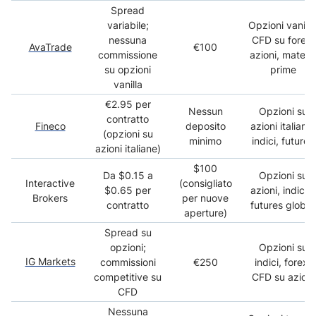
Spread
variabile;
Opzioni vanilla
nessuna
CFD su forex,
AvaTrade
€100
commissione
azioni, materi
su opzioni
prime
vanilla
€2.95 per
Nessun
Opzioni su
contratto
Fineco
deposito
azioni italiane,
(opzioni su
minimo
indici, futures
azioni italiane)
$100
Da $0.15 a
Opzioni su
Interactive
(consigliato
$0.65 per
azioni, indici e
Brokers
per nuove
contratto
futures globali
aperture)
Spread su
opzioni;
Opzioni su
IG Markets
commissioni
€250
indici, forex,
competitive su
CFD su azioni
CFD
Nessuna