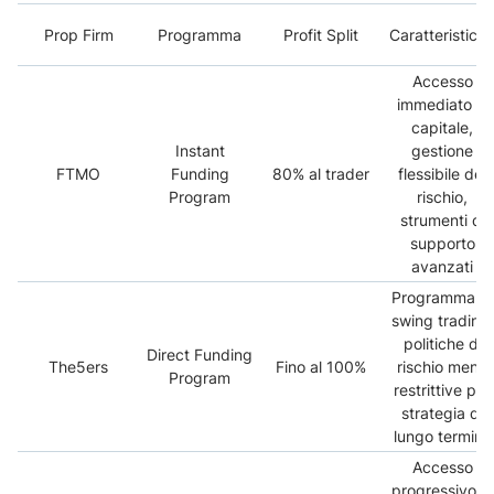
Prop Firm
Programma
Profit Split
Caratteristich
Accesso
immediato al
capitale,
Instant
gestione
FTMO
Funding
80% al trader
flessibile del
Program
rischio,
strumenti di
supporto
avanzati
Programma di
swing trading,
politiche di
Direct Funding
The5ers
Fino al 100%
rischio meno
Program
restrittive per
strategia di
lungo termine
Accesso
progressivo al