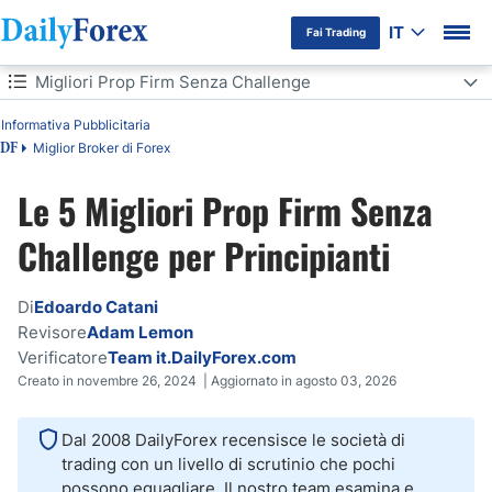
IT
Fai Trading
Indice
Migliori Prop Firm Senza Challenge
Migliori Prop Firm Senza Challenge
Informativa Pubblicitaria
Miglior Broker di Forex
DF
Confronto tra le Migliori Prop Firm Senza Challenge
Le 5 Migliori Prop Firm Senza
Quali sono le migliori prop firm senza challenge?
Challenge per Principianti
Cos'è una prop firm senza challenge?
Di
Edoardo Catani
Come funzionano le prop firm senza challenge e quali sono i criteri
Revisore
Adam Lemon
per entrare a farne parte?
Verificatore
Team it.DailyForex.com
Perché le prop firm senza challenge offrono finanziamenti
Creato in novembre 26, 2024 | Aggiornato in agosto 03, 2026
istantanei?
Vantaggi e Svantaggi delle prop firm senza challenge
Dal 2008 DailyForex recensisce le società di
trading con un livello di scrutinio che pochi
Come scegliere la migliore prop firm senza challenge
possono eguagliare. Il nostro team esamina e