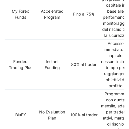
capitale in
My Forex
Accelerated
base alle
Fino al 75%
Funds
Program
performance,
monitoraggio
del rischio per
la sicurezza
Accesso
immediato al
capitale,
Funded
Instant
nessun limite d
80% al trader
Trading Plus
Funding
tempo per
raggiungere
obiettivi di
profitto
Programma
con quota
mensile, adatt
No Evaluation
per trader
BluFX
100% al trader
Plan
attivi, margini
di rischio