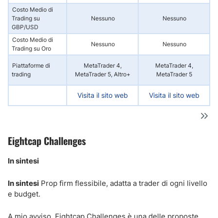
Costo Medio di
Trading su
Nessuno
Nessuno
GBP/USD
Costo Medio di
Nessuno
Nessuno
Trading su Oro
Piattaforme di
MetaTrader 4,
MetaTrader 4,
trading
MetaTrader 5, Altro+
MetaTrader 5
P
Visita il sito web
Visita il sito web
Eightcap Challenges
In sintesi
In sintesi
Prop firm flessibile, adatta a trader di ogni livello
e budget.
A mio avviso, Eightcap Challenges è una delle proposte