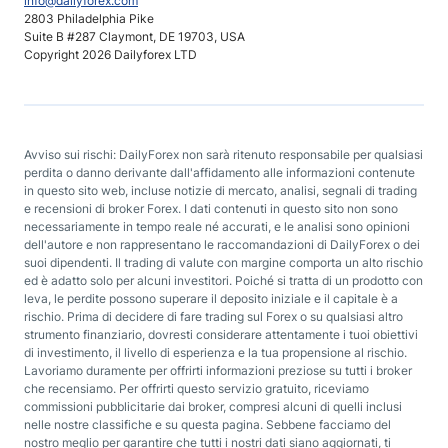
info@dailyforex.com
2803 Philadelphia Pike
Suite B #287 Claymont, DE 19703, USA
Copyright 2026 Dailyforex LTD
Avviso sui rischi: DailyForex non sarà ritenuto responsabile per qualsiasi
perdita o danno derivante dall'affidamento alle informazioni contenute
in questo sito web, incluse notizie di mercato, analisi, segnali di trading
e recensioni di broker Forex. I dati contenuti in questo sito non sono
necessariamente in tempo reale né accurati, e le analisi sono opinioni
dell'autore e non rappresentano le raccomandazioni di DailyForex o dei
suoi dipendenti. Il trading di valute con margine comporta un alto rischio
ed è adatto solo per alcuni investitori. Poiché si tratta di un prodotto con
leva, le perdite possono superare il deposito iniziale e il capitale è a
rischio. Prima di decidere di fare trading sul Forex o su qualsiasi altro
strumento finanziario, dovresti considerare attentamente i tuoi obiettivi
di investimento, il livello di esperienza e la tua propensione al rischio.
Lavoriamo duramente per offrirti informazioni preziose su tutti i broker
che recensiamo. Per offrirti questo servizio gratuito, riceviamo
commissioni pubblicitarie dai broker, compresi alcuni di quelli inclusi
nelle nostre classifiche e su questa pagina. Sebbene facciamo del
nostro meglio per garantire che tutti i nostri dati siano aggiornati, ti