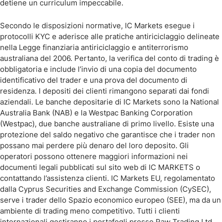
detiene un curriculum impeccabile.
Secondo le disposizioni normative, IC Markets esegue i
protocolli KYC e aderisce alle pratiche antiriciclaggio delineate
nella Legge finanziaria antiriciclaggio e antiterrorismo
australiana del 2006. Pertanto, la verifica del conto di trading è
obbligatoria e include l’invio di una copia del documento
identificativo del trader e una prova del documento di
residenza. I depositi dei clienti rimangono separati dai fondi
aziendali. Le banche depositarie di IC Markets sono la National
Australia Bank (NAB) e la Westpac Banking Corporation
(Westpac), due banche australiane di primo livello. Esiste una
protezione del saldo negativo che garantisce che i trader non
possano mai perdere più denaro del loro deposito. Gli
operatori possono ottenere maggiori informazioni nei
documenti legali pubblicati sul sito web di IC MARKETS o
contattando l’assistenza clienti. IC Markets EU, regolamentato
dalla Cyprus Securities and Exchange Commission (CySEC),
serve i trader dello Spazio economico europeo (SEE), ma da un
ambiente di trading meno competitivo. Tutti i clienti
internazionali gestiranno i portafogli presso Raw Trading Ltd,