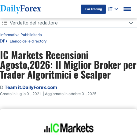
IT
Fai Trading
Indice
Verdetto del redattore
Informativa Pubblicitaria
Verdetto del redattore
Elenco delle directory
DF
Panoramica
IC Markets Recensioni
Agosto,2026: Il Miglior Broker per
Regolamentazione e Sicurezza
Trader Algoritmici e Scalper
Commissioni di IC Markets
Di
Team it.DailyForex.com
Orari di trading di IC Markets
Creato in luglio 01, 2021 | Aggiornato in ottobre 01, 2025
Cosa si può scambiare
Tipi di conto