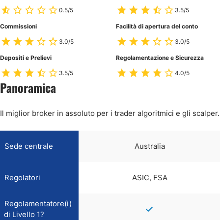
0.5/5
3.5/5
Commissioni
Facilità di apertura del conto
3.0/5
3.0/5
Depositi e Prelievi
Regolamentazione e Sicurezza
3.5/5
4.0/5
Panoramica
Il miglior broker in assoluto per i trader algoritmici e gli scalper.
Sede centrale
Australia
Regolatori
ASIC, FSA
Regolamentatore(i)
di Livello 1?