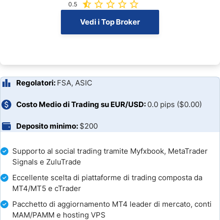
Piattaforme di trading
0.5
Vedi i Top Broker
Funzionalità esclusive
Ricerca e formazione
Servizio Clienti
Regolatori:
FSA, ASIC
Bonus e promozioni di IC Markets
Costo Medio di Trading su EUR/USD:
0.0 pips ($0.00)
Come aprire un conto IC Markets
Deposito minimo:
$200
Depositi e Prelievi
Supporto al social trading tramite Myfxbook, MetaTrader
Signals e ZuluTrade
Conclusioni
Eccellente scelta di piattaforme di trading composta da
MT4/MT5 e cTrader
Domande Frequenti
Pacchetto di aggiornamento MT4 leader di mercato, conti
Broker Comparison
MAM/PAMM e hosting VPS