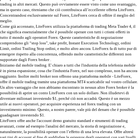
trading in altri mercati. Questo può ovviamente essere visto come uno svantaggio,
ma in questo caso, riteniamo che ciò contribuisca all’eccellente offerta LiteForex.
Concentrandosi esclusivamente sul Forex, LiteForex cerca di offrire il meglio del
meglio.
Come già accennato, LiteForex utilizza la piattaforma di trading Meta Trader 4, il
che significa essenzialmente che è possibile operare con tutti i crismi offerti in
tutto il mondo agli operatori Forex. Queste caratteristiche di negoziazione
comprendono gli “stop loss”, take profit, Instant Execution Technology, ordini
Limit, ordini Trailing Stop ordini, e molto altro ancora. LiteForex fa di tutto pur di
emergere rispetto alla concorrenza, offrendo molte caratteristiche differenti non
supportate dagli Forex broker .
Iniziamo dal mobile trading. E' chiaro a tutti che l'industria della telefonia mobile
è in piena espansione, cosa che l'industria Forex, nel suo complesso, non ha ancora
raggiunto. Inoltre molti broker non offrono una piattaforma mobile - LiteForex,
offre il mobile trading tramite una piattaforma MT4 scaricabile sul vostro cellulare.
Un altro vantaggio che non abbiamo riscontrato in nessun altro Forex broker è la
possibilità di aprire un conto LiteForex con un solo dollaro. Non illudetevi di
diventare milionari investendo $1, perché ciò non accadrà. Questo è un mezzo
utile ai nuovi operatori, per acquisire esperienza nel forex trading con un
investimento minimo. Questo, a nostro parere, vale più del denaro che è possibile
guadagnare investendo $1.
LiteForex offre anche l'account demo gratuito standard e strumenti di trading
avanzati, come ad esempio l'analisi del mercato, la storia di negoziazione e,
naturalmente, la possibilità operare con l’effetto di una leva elevata. Offre altresì
vari tipi di account al fine di soddisfare le esigenze degli operatori con vari livelli