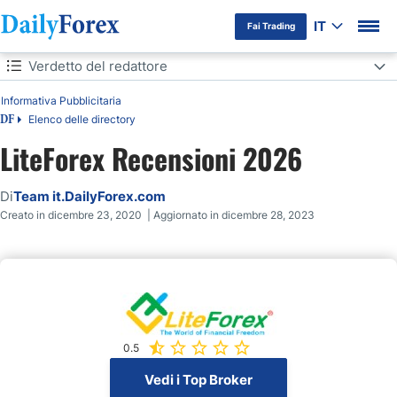
IT
Fai Trading
Indice
Verdetto del redattore
Informativa Pubblicitaria
Verdetto del redattore
Elenco delle directory
DF
Panoramica
LiteForex Recensioni 2026
Review
Di
Team it.DailyForex.com
Creato in dicembre 23, 2020 | Aggiornato in dicembre 28, 2023
Piattaforme di Trading
Broker Comparison
0.5
Vedi i Top Broker