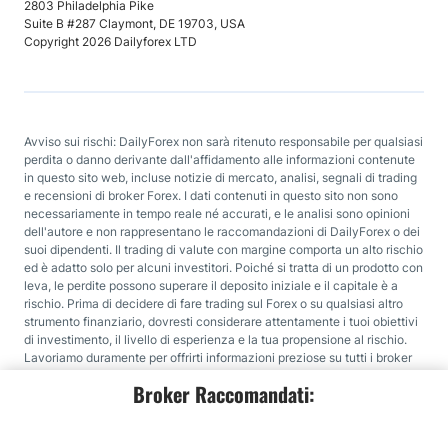
2803 Philadelphia Pike
Suite B #287 Claymont, DE 19703, USA
Copyright 2026 Dailyforex LTD
Avviso sui rischi: DailyForex non sarà ritenuto responsabile per qualsiasi
perdita o danno derivante dall'affidamento alle informazioni contenute
in questo sito web, incluse notizie di mercato, analisi, segnali di trading
e recensioni di broker Forex. I dati contenuti in questo sito non sono
necessariamente in tempo reale né accurati, e le analisi sono opinioni
dell'autore e non rappresentano le raccomandazioni di DailyForex o dei
suoi dipendenti. Il trading di valute con margine comporta un alto rischio
ed è adatto solo per alcuni investitori. Poiché si tratta di un prodotto con
leva, le perdite possono superare il deposito iniziale e il capitale è a
rischio. Prima di decidere di fare trading sul Forex o su qualsiasi altro
strumento finanziario, dovresti considerare attentamente i tuoi obiettivi
di investimento, il livello di esperienza e la tua propensione al rischio.
Lavoriamo duramente per offrirti informazioni preziose su tutti i broker
che recensiamo. Per offrirti questo servizio gratuito, riceviamo
Broker Raccomandati:
commissioni pubblicitarie dai broker, compresi alcuni di quelli inclusi
nelle nostre classifiche e su questa pagina. Sebbene facciamo del
nostro meglio per garantire che tutti i nostri dati siano aggiornati, ti
incoraggiamo a verificare le informazioni direttamente con il broker.