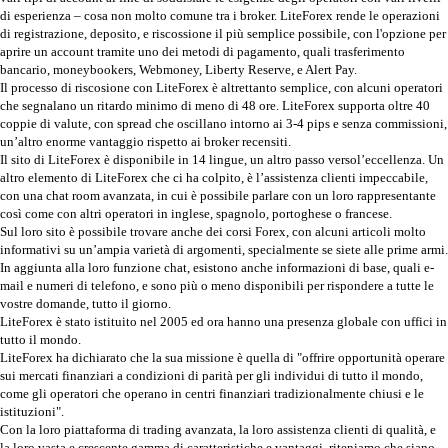
di esperienza – cosa non molto comune tra i broker. LiteForex rende le operazioni
di registrazione, deposito, e riscossione il più semplice possibile, con l'opzione per
aprire un account tramite uno dei metodi di pagamento, quali trasferimento
bancario, moneybookers, Webmoney, Liberty Reserve, e Alert Pay.
Il processo di riscosione con LiteForex è altrettanto semplice, con alcuni operatori
che segnalano un ritardo minimo di meno di 48 ore. LiteForex supporta oltre 40
coppie di valute, con spread che oscillano intorno ai 3-4 pips e senza commissioni,
un’altro enorme vantaggio rispetto ai broker recensiti.
Il sito di LiteForex è disponibile in 14 lingue, un altro passo versol’eccellenza. Un
altro elemento di LiteForex che ci ha colpito, è l’assistenza clienti impeccabile,
con una chat room avanzata, in cui è possibile parlare con un loro rappresentante
così come con altri operatori in inglese, spagnolo, portoghese o francese.
Sul loro sito è possibile trovare anche dei corsi Forex, con alcuni articoli molto
informativi su un’ampia varietà di argomenti, specialmente se siete alle prime armi.
In aggiunta alla loro funzione chat, esistono anche informazioni di base, quali e-
mail e numeri di telefono, e sono più o meno disponibili per rispondere a tutte le
vostre domande, tutto il giorno.
LiteForex è stato istituito nel 2005 ed ora hanno una presenza globale con uffici in
tutto il mondo.
LiteForex ha dichiarato che la sua missione è quella di "offrire opportunità operare
sui mercati finanziari a condizioni di parità per gli individui di tutto il mondo,
come gli operatori che operano in centri finanziari tradizionalmente chiusi e le
istituzioni".
Con la loro piattaforma di trading avanzata, la loro assistenza clienti di qualità, e
la loro vasta e crescente gamma di caratteristiche e vantaggi, riteniamo che siano