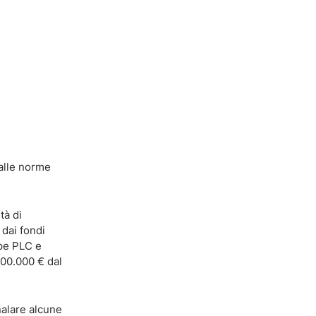
 alle norme
tà di
 dai fondi
ope PLC e
100.000 € dal
nalare alcune