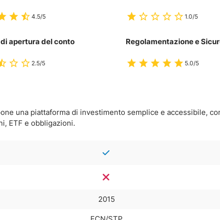
4.5/5
1.0/5
 di apertura del conto
Regolamentazione e Sicu
2.5/5
5.0/5
one una piattaforma di investimento semplice e accessibile, co
ni, ETF e obbligazioni.
2015
ECN/STP