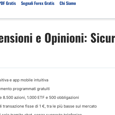
PDF Gratis
Segnali Forex Gratis
Chi Siamo
sset
Per Servizi
Previsioni e Analisi
nsioni e Opinioni: Sicur
ori Broker Forex
Segnali Trading Telegr
Previsioni Forex Oggi
r con Leva Alta
Copy Trading Forex
Mercato Azionario Oggi
er Trading Oro(XAUUSD)
Trading Demo Senza
Registrazione
ori Broker Futures Trading
Broker per Metatrader 
r Trading Azioni
Trading Senza Commiss
ori Broker CFD
uitiva e app mobile intuitiva
Broker Forex per Princip
timento programmati gratuiti
e 8.500 azioni, 1.000 ETF e 500 obbligazioni
 transazione fisse di 1 €, tra le più basse sul mercato
ti solo tramite chat, senza supporto telefonico