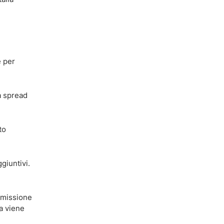
e per
a spread
to
giuntivi.
ommissione
ia viene