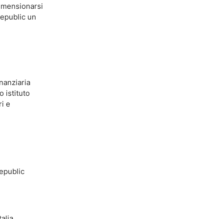
dimensionarsi
Republic un
inanziaria
 istituto
ri e
Republic
alia