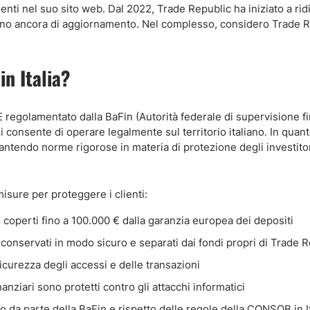
enti nel suo sito web. Dal 2022, Trade Republic ha iniziato a ri
ano ancora di aggiornamento. Nel complesso, considero Trade 
in Italia?
 È regolamentato dalla BaFin (Autorità federale di supervisione f
 consente di operare legalmente sul territorio italiano. In quanto
arantendo norme rigorose in materia di protezione degli investito
misure per proteggere i clienti:
no coperti fino a 100.000 € dalla garanzia europea dei depositi
ono conservati in modo sicuro e separati dai fondi propri di Trade 
sicurezza degli accessi e delle transazioni
anziari sono protetti contro gli attacchi informatici
 da parte della BaFin e rispetto delle regole della CONSOB in It