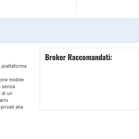
Broker Raccomandati:
a piattaforma
ione mobile
ti senza
 di un
ario
rivati alla