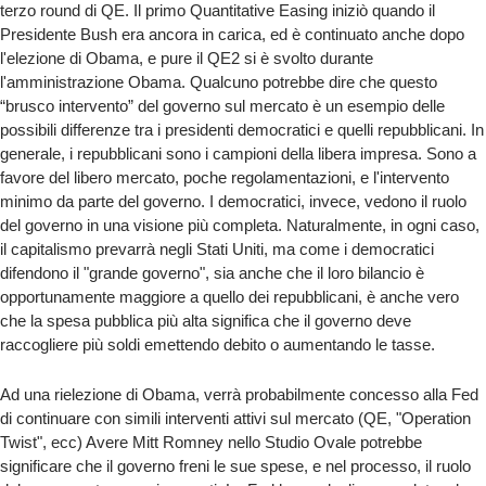
terzo round di QE. Il primo Quantitative Easing iniziò quando il
Presidente Bush era ancora in carica, ed è continuato anche dopo
l'elezione di Obama, e pure il QE2 si è svolto durante
l'amministrazione Obama. Qualcuno potrebbe dire che questo
“brusco intervento” del governo sul mercato è un esempio delle
possibili differenze tra i presidenti democratici e quelli repubblicani. In
generale, i repubblicani sono i campioni della libera impresa. Sono a
favore del libero mercato, poche regolamentazioni, e l'intervento
minimo da parte del governo. I democratici, invece, vedono il ruolo
del governo in una visione più completa. Naturalmente, in ogni caso,
il capitalismo prevarrà negli Stati Uniti, ma come i democratici
difendono il "grande governo", sia anche che il loro bilancio è
opportunamente maggiore a quello dei repubblicani, è anche vero
che la spesa pubblica più alta significa che il governo deve
raccogliere più soldi emettendo debito o aumentando le tasse.
Ad una rielezione di Obama, verrà probabilmente concesso alla Fed
di continuare con simili interventi attivi sul mercato (QE, "Operation
Twist", ecc) Avere Mitt Romney nello Studio Ovale potrebbe
significare che il governo freni le sue spese, e nel processo, il ruolo