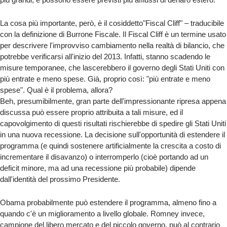
La cosa più importante, però, è il cosiddetto"Fiscal Cliff" – traducibile
con la definizione di Burrone Fiscale. Il Fiscal Cliff è un termine usato
per descrivere l'improvviso cambiamento nella realtà di bilancio, che
potrebbe verificarsi all'inizio del 2013. Infatti, stanno scadendo le
misure temporanee, che lascerebbero il governo degli Stati Uniti con
più entrate e meno spese. Già, proprio così: "più entrate e meno
spese". Qual è il problema, allora?
Beh, presumibilmente, gran parte dell'impressionante ripresa appena
discussa può essere proprio attribuita a tali misure, ed il
capovolgimento di questi risultati rischierebbe di spedire gli Stati Uniti
in una nuova recessione. La decisione sull'opportunità di estendere il
programma (e quindi sostenere artificialmente la crescita a costo di
incrementare il disavanzo) o interromperlo (cioè portando ad un
deficit minore, ma ad una recessione più probabile) dipende
dall'identità del prossimo Presidente.
Obama probabilmente può estendere il programma, almeno fino a
quando c'è un miglioramento a livello globale. Romney invece,
campione del libero mercato e del piccolo governo, può al contrario