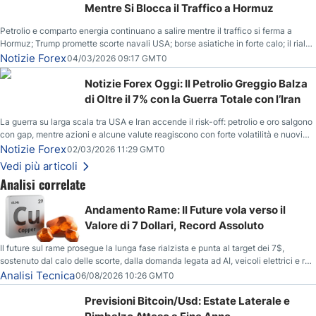
Mentre Si Blocca il Traffico a Hormuz
Petrolio e comparto energia continuano a salire mentre il traffico si ferma a
Hormuz; Trump promette scorte navali USA; borse asiatiche in forte calo; il rialzo
del gas naturale mette pressione all’euro.
Notizie Forex
04/03/2026 09:17 GMT0
Notizie Forex Oggi: Il Petrolio Greggio Balza
di Oltre il 7% con la Guerra Totale con l’Iran
La guerra su larga scala tra USA e Iran accende il risk-off: petrolio e oro salgono
con gap, mentre azioni e alcune valute reagiscono con forte volatilità e nuovi
livelli da monitorare.
Notizie Forex
02/03/2026 11:29 GMT0
Vedi più articoli
Analisi correlate
Andamento Rame: Il Future vola verso il
Valore di 7 Dollari, Record Assoluto
Il future sul rame prosegue la lunga fase rialzista e punta al target dei 7$,
sostenuto dal calo delle scorte, dalla domanda legata ad AI, veicoli elettrici e reti
energetiche, e dai timori di deficit produttivo dal 2028.
Analisi Tecnica
06/08/2026 10:26 GMT0
Previsioni Bitcoin/Usd: Estate Laterale e