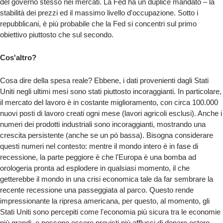
del governo stesso nei mercati. La Fed ha un duplice mandato – la
stabilità dei prezzi ed il massimo livello d'occupazione. Sotto i
repubblicani, è più probabile che la Fed si concentri sul primo
obiettivo piuttosto che sul secondo.
Cos'altro?
Cosa dire della spesa reale? Ebbene, i dati provenienti dagli Stati
Uniti negli ultimi mesi sono stati piuttosto incoraggianti. In particolare,
il mercato del lavoro è in costante miglioramento, con circa 100.000
nuovi posti di lavoro creati ogni mese (lavori agricoli esclusi). Anche i
numeri dei prodotti industriali sono incoraggianti, mostrando una
crescita persistente (anche se un pó bassa). Bisogna considerare
questi numeri nel contesto: mentre il mondo intero è in fase di
recessione, la parte peggiore è che l'Europa è una bomba ad
orologeria pronta ad esplodere in qualsiasi momento, il che
getterebbe il mondo in una crisi economica tale da far sembrare la
recente recessione una passeggiata al parco. Questo rende
impressionante la ripresa americana, per questo, al momento, gli
Stati Uniti sono percepiti come l'economia più sicura tra le economie
più grandi, e possono essere previsti più afflussi di denaro estero.