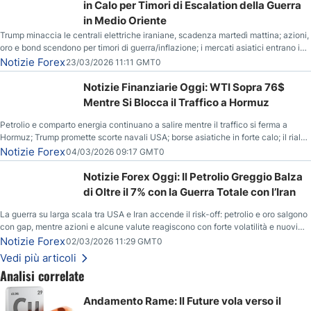
in Calo per Timori di Escalation della Guerra
in Medio Oriente
Trump minaccia le centrali elettriche iraniane, scadenza martedì mattina; azioni,
oro e bond scendono per timori di guerra/inflazione; i mercati asiatici entrano in
correzione; il petrolio greggio resta stabile.
Notizie Forex
23/03/2026 11:11 GMT0
Notizie Finanziarie Oggi: WTI Sopra 76$
Mentre Si Blocca il Traffico a Hormuz
Petrolio e comparto energia continuano a salire mentre il traffico si ferma a
Hormuz; Trump promette scorte navali USA; borse asiatiche in forte calo; il rialzo
del gas naturale mette pressione all’euro.
Notizie Forex
04/03/2026 09:17 GMT0
Notizie Forex Oggi: Il Petrolio Greggio Balza
di Oltre il 7% con la Guerra Totale con l’Iran
La guerra su larga scala tra USA e Iran accende il risk-off: petrolio e oro salgono
con gap, mentre azioni e alcune valute reagiscono con forte volatilità e nuovi
livelli da monitorare.
Notizie Forex
02/03/2026 11:29 GMT0
Vedi più articoli
Analisi correlate
Andamento Rame: Il Future vola verso il