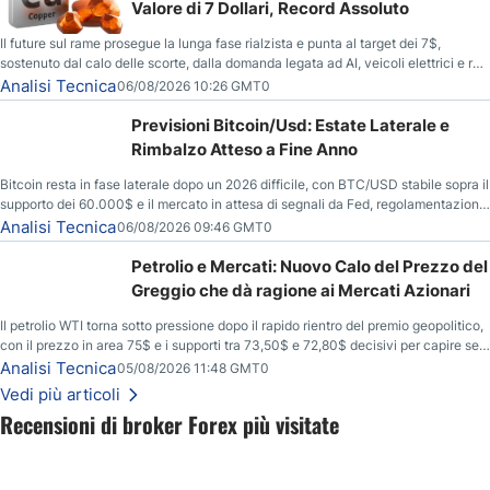
Valore di 7 Dollari, Record Assoluto
Il future sul rame prosegue la lunga fase rialzista e punta al target dei 7$,
sostenuto dal calo delle scorte, dalla domanda legata ad AI, veicoli elettrici e reti
energetiche, e dai timori di deficit produttivo dal 2028.
Analisi Tecnica
06/08/2026 10:26 GMT0
Previsioni Bitcoin/Usd: Estate Laterale e
Rimbalzo Atteso a Fine Anno
Bitcoin resta in fase laterale dopo un 2026 difficile, con BTC/USD stabile sopra il
supporto dei 60.000$ e il mercato in attesa di segnali da Fed, regolamentazione
USA ed elezioni di medio termine.
Analisi Tecnica
06/08/2026 09:46 GMT0
Petrolio e Mercati: Nuovo Calo del Prezzo del
Greggio che dà ragione ai Mercati Azionari
Il petrolio WTI torna sotto pressione dopo il rapido rientro del premio geopolitico,
con il prezzo in area 75$ e i supporti tra 73,50$ e 72,80$ decisivi per capire se il
ribasso potrà estendersi verso quota 70$.
Analisi Tecnica
05/08/2026 11:48 GMT0
Vedi più articoli
Recensioni di broker Forex più visitate