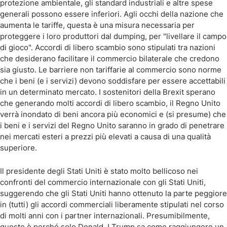
protezione ambientale, gli standard industriali e altre spese
generali possono essere inferiori. Agli occhi della nazione che
aumenta le tariffe, questa è una misura necessaria per
proteggere i loro produttori dal dumping, per "livellare il campo
di gioco". Accordi di libero scambio sono stipulati tra nazioni
che desiderano facilitare il commercio bilaterale che credono
sia giusto. Le barriere non tariffarie al commercio sono norme
che i beni (e i servizi) devono soddisfare per essere accettabili
in un determinato mercato. I sostenitori della Brexit sperano
che generando molti accordi di libero scambio, il Regno Unito
verrà inondato di beni ancora più economici e (si presume) che
i beni e i servizi del Regno Unito saranno in grado di penetrare
nei mercati esteri a prezzi più elevati a causa di una qualità
superiore.
Il presidente degli Stati Uniti è stato molto bellicoso nei
confronti del commercio internazionale con gli Stati Uniti,
suggerendo che gli Stati Uniti hanno ottenuto la parte peggiore
in (tutti) gli accordi commerciali liberamente stipulati nel corso
di molti anni con i partner internazionali. Presumibilmente,
questo è perché solo Donald J Trump sa come raggiungere un