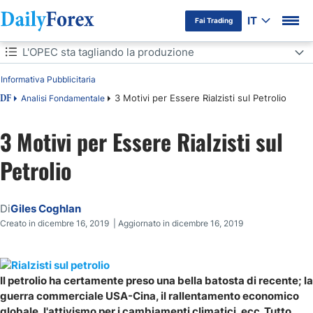
IT
Fai Trading
Indice
L'OPEC sta tagliando la produzione
Informativa Pubblicitaria
L'OPEC sta tagliando la produzione
3 Motivi per Essere Rialzisti sul Petrolio
Analisi Fondamentale
DF
Lo scisto sta rallentando
3 Motivi per Essere Rialzisti sul
Si valuta anche l'effetto della guerra commerciale
Petrolio
Considerazioni finali
Di
Giles Coghlan
Creato in dicembre 16, 2019 | Aggiornato in dicembre 16, 2019
Il petrolio ha certamente preso una bella batosta di recente; la
guerra commerciale USA-Cina, il rallentamento economico
globale, l'attivismo per i cambiamenti climatici, ecc. Tutto