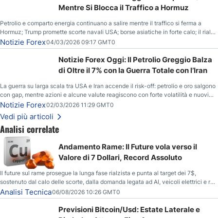
Mentre Si Blocca il Traffico a Hormuz
Petrolio e comparto energia continuano a salire mentre il traffico si ferma a
Hormuz; Trump promette scorte navali USA; borse asiatiche in forte calo; il rialzo
del gas naturale mette pressione all’euro.
Notizie Forex
04/03/2026 09:17 GMT0
Notizie Forex Oggi: Il Petrolio Greggio Balza
di Oltre il 7% con la Guerra Totale con l’Iran
La guerra su larga scala tra USA e Iran accende il risk-off: petrolio e oro salgono
con gap, mentre azioni e alcune valute reagiscono con forte volatilità e nuovi
livelli da monitorare.
Notizie Forex
02/03/2026 11:29 GMT0
Vedi più articoli
Analisi correlate
Andamento Rame: Il Future vola verso il
Valore di 7 Dollari, Record Assoluto
Il future sul rame prosegue la lunga fase rialzista e punta al target dei 7$,
sostenuto dal calo delle scorte, dalla domanda legata ad AI, veicoli elettrici e reti
energetiche, e dai timori di deficit produttivo dal 2028.
Analisi Tecnica
06/08/2026 10:26 GMT0
Previsioni Bitcoin/Usd: Estate Laterale e