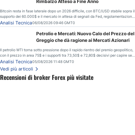
Rimbalzo Atteso a Fine Anno
Bitcoin resta in fase laterale dopo un 2026 difficile, con BTC/USD stabile sopra il
supporto dei 60.000$ e il mercato in attesa di segnali da Fed, regolamentazione
USA ed elezioni di medio termine.
Analisi Tecnica
06/08/2026 09:46 GMT0
Petrolio e Mercati: Nuovo Calo del Prezzo del
Greggio che dà ragione ai Mercati Azionari
Il petrolio WTI torna sotto pressione dopo il rapido rientro del premio geopolitico,
con il prezzo in area 75$ e i supporti tra 73,50$ e 72,80$ decisivi per capire se il
ribasso potrà estendersi verso quota 70$.
Analisi Tecnica
05/08/2026 11:48 GMT0
Vedi più articoli
Recensioni di broker Forex più visitate