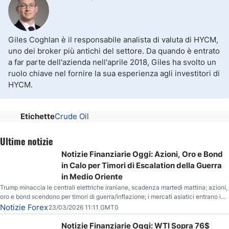
Giles Coghlan è il responsabile analista di valuta di HYCM,
uno dei broker più antichi del settore. Da quando è entrato
a far parte dell'azienda nell'aprile 2018, Giles ha svolto un
ruolo chiave nel fornire la sua esperienza agli investitori di
HYCM.
Etichette
Crude Oil
Ultime notizie
Notizie Finanziarie Oggi: Azioni, Oro e Bond
in Calo per Timori di Escalation della Guerra
in Medio Oriente
Trump minaccia le centrali elettriche iraniane, scadenza martedì mattina; azioni,
oro e bond scendono per timori di guerra/inflazione; i mercati asiatici entrano in
correzione; il petrolio greggio resta stabile.
Notizie Forex
23/03/2026 11:11 GMT0
Notizie Finanziarie Oggi: WTI Sopra 76$