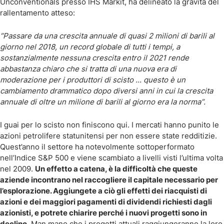
Unconventionals presso IHS Markit, ha delineato la gravità del
rallentamento atteso:
“Passare da una crescita annuale di quasi 2 milioni di barili al
giorno nel 2018, un record globale di tutti i tempi, a
sostanzialmente nessuna crescita entro il 2021 rende
abbastanza chiaro che si tratta di una nuova era di
moderazione per i produttori di scisto ... questo è un
cambiamento drammatico dopo diversi anni in cui la crescita
annuale di oltre un milione di barili al giorno era la norma”.
I guai per lo scisto non finiscono qui. I mercati hanno punito le
azioni petrolifere statunitensi per non essere state redditizie.
Quest’anno il settore ha notevolmente sottoperformato
nell’Indice S&P 500 e viene scambiato a livelli visti l’ultima volta
nel 2009.
Un effetto a catena, è la difficoltà che queste
aziende incontrano nel raccogliere il capitale necessario per
l’esplorazione. Aggiungete a ciò gli effetti dei riacquisti di
azioni e dei maggiori pagamenti di dividendi richiesti dagli
azionisti, e potrete chiarire perché i nuovi progetti sono in
declino.
Man mano che i progetti attuali raggiungeranno la loro