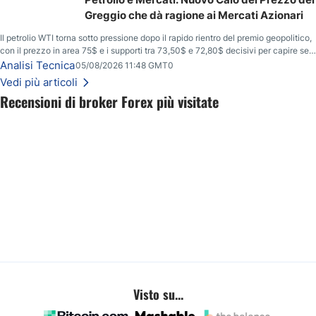
Greggio che dà ragione ai Mercati Azionari
Il petrolio WTI torna sotto pressione dopo il rapido rientro del premio geopolitico,
con il prezzo in area 75$ e i supporti tra 73,50$ e 72,80$ decisivi per capire se il
ribasso potrà estendersi verso quota 70$.
Analisi Tecnica
05/08/2026 11:48 GMT0
Vedi più articoli
Recensioni di broker Forex più visitate
Visto su...