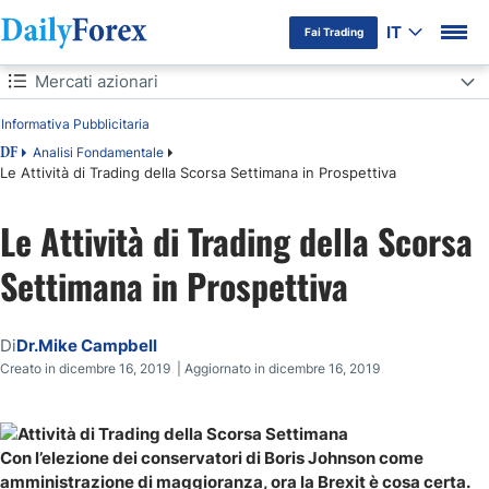
IT
Fai Trading
Indice
Mercati azionari
Informativa Pubblicitaria
Mercati azionari
Analisi Fondamentale
DF
Le Attività di Trading della Scorsa Settimana in Prospettiva
Mercati valutari
Le Attività di Trading della Scorsa
Mercati delle materie prime
Settimana in Prospettiva
Di
Dr.Mike Campbell
Creato in dicembre 16, 2019 | Aggiornato in dicembre 16, 2019
Con l’elezione dei conservatori di Boris Johnson come
amministrazione di maggioranza, ora la Brexit è cosa certa.