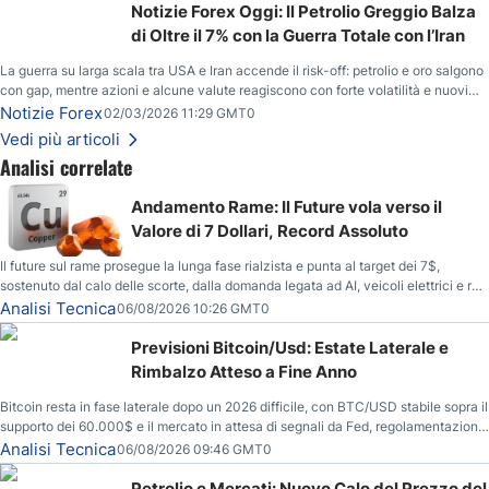
Notizie Forex Oggi: Il Petrolio Greggio Balza
di Oltre il 7% con la Guerra Totale con l’Iran
La guerra su larga scala tra USA e Iran accende il risk-off: petrolio e oro salgono
con gap, mentre azioni e alcune valute reagiscono con forte volatilità e nuovi
livelli da monitorare.
Notizie Forex
02/03/2026 11:29 GMT0
Vedi più articoli
Analisi correlate
Andamento Rame: Il Future vola verso il
Valore di 7 Dollari, Record Assoluto
Il future sul rame prosegue la lunga fase rialzista e punta al target dei 7$,
sostenuto dal calo delle scorte, dalla domanda legata ad AI, veicoli elettrici e reti
energetiche, e dai timori di deficit produttivo dal 2028.
Analisi Tecnica
06/08/2026 10:26 GMT0
Previsioni Bitcoin/Usd: Estate Laterale e
Rimbalzo Atteso a Fine Anno
Bitcoin resta in fase laterale dopo un 2026 difficile, con BTC/USD stabile sopra il
supporto dei 60.000$ e il mercato in attesa di segnali da Fed, regolamentazione
USA ed elezioni di medio termine.
Analisi Tecnica
06/08/2026 09:46 GMT0
Petrolio e Mercati: Nuovo Calo del Prezzo del