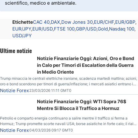
scientifico, medico e ambientale.
Etichette
CAC 40
DAX
Dow Jones 30
EUR/CHF
EUR/GBP
EUR/JPY
EUR/USD
FTSE 100
GBP/USD
Gold
Nasdaq 100
USD/JPY
Ultime notizie
Notizie Finanziarie Oggi: Azioni, Oro e Bond
in Calo per Timori di Escalation della Guerra
in Medio Oriente
Trump minaccia le centrali elettriche iraniane, scadenza martedì mattina; azioni,
oro e bond scendono per timori di guerra/inflazione; i mercati asiatici entrano in
correzione; il petrolio greggio resta stabile.
Notizie Forex
23/03/2026 11:11 GMT0
Notizie Finanziarie Oggi: WTI Sopra 76$
Mentre Si Blocca il Traffico a Hormuz
Petrolio e comparto energia continuano a salire mentre il traffico si ferma a
Hormuz; Trump promette scorte navali USA; borse asiatiche in forte calo; il rialzo
del gas naturale mette pressione all’euro.
Notizie Forex
04/03/2026 09:17 GMT0