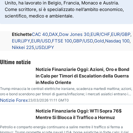
Unito, ha lavorato in Belgio, Francia, Monaco e Austria.
Come scrittore, si è specializzato nell’ambito economico,
scientifico, medico e ambientale.
Etichette
CAC 40
DAX
Dow Jones 30
EUR/CHF
EUR/GBP
EUR/JPY
EUR/USD
FTSE 100
GBP/USD
Gold
Nasdaq 100
Nikkei 225
USD/JPY
Ultime notizie
Notizie Finanziarie Oggi: Azioni, Oro e Bond
in Calo per Timori di Escalation della Guerra
in Medio Oriente
Trump minaccia le centrali elettriche iraniane, scadenza martedì mattina; azioni,
oro e bond scendono per timori di guerra/inflazione; i mercati asiatici entrano in
correzione; il petrolio greggio resta stabile.
Notizie Forex
23/03/2026 11:11 GMT0
Notizie Finanziarie Oggi: WTI Sopra 76$
Mentre Si Blocca il Traffico a Hormuz
Petrolio e comparto energia continuano a salire mentre il traffico si ferma a
Hormuz; Trump promette scorte navali USA; borse asiatiche in forte calo; il rialzo