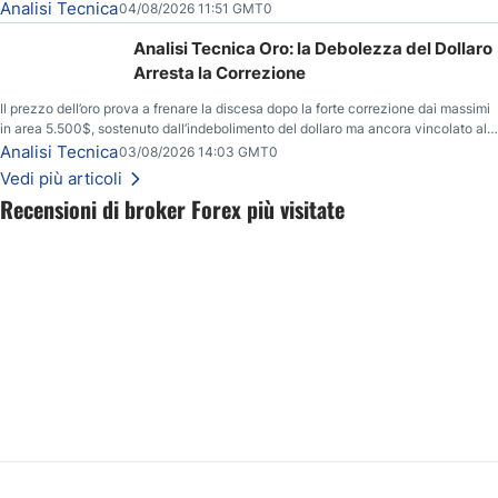
asimmetrico short continua a contenere il movimento.
Analisi Tecnica
04/08/2026 11:51 GMT0
Analisi Tecnica Oro: la Debolezza del Dollaro
Arresta la Correzione
Il prezzo dell’oro prova a frenare la discesa dopo la forte correzione dai massimi
in area 5.500$, sostenuto dall’indebolimento del dollaro ma ancora vincolato alla
resistenza chiave tra 4.110$ e 4.120$.
Analisi Tecnica
03/08/2026 14:03 GMT0
Vedi più articoli
Recensioni di broker Forex più visitate