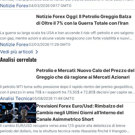
del gas naturale mette pressione all’euro.
Notizie Forex
04/03/2026 09:17 GMT0
Notizie Forex Oggi: Il Petrolio Greggio Balza
di Oltre il 7% con la Guerra Totale con l’Iran
La guerra su larga scala tra USA e Iran accende il risk-off: petrolio e oro salgono
con gap, mentre azioni e alcune valute reagiscono con forte volatilità e nuovi
livelli da monitorare.
Notizie Forex
02/03/2026 11:29 GMT0
Vedi più articoli
Analisi correlate
Petrolio e Mercati: Nuovo Calo del Prezzo del
Greggio che dà ragione ai Mercati Azionari
Il petrolio WTI torna sotto pressione dopo il rapido rientro del premio geopolitico,
con il prezzo in area 75$ e i supporti tra 73,50$ e 72,80$ decisivi per capire se il
ribasso potrà estendersi verso quota 70$.
Analisi Tecnica
05/08/2026 11:48 GMT0
Previsioni Forex Euro/Usd: Rimbalzo del
Cambio negli Ultimi Giorni all’Interno del
Canale Asimmetrico Short
Il cambio EUR/USD recupera verso area 1,15 grazie alla debolezza di breve
periodo del dollaro, ma la struttura tecnica resta ribassista finché il triangolo