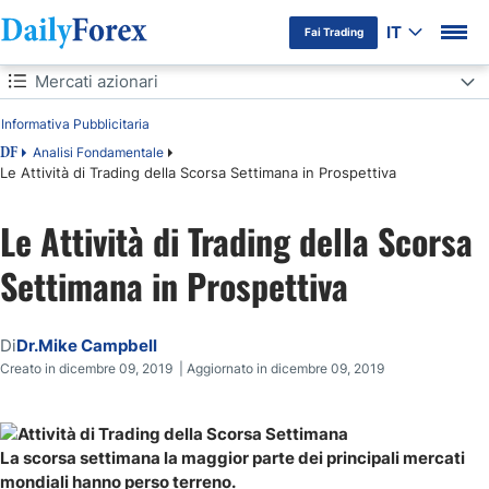
IT
Fai Trading
Indice
Mercati azionari
Informativa Pubblicitaria
Mercati azionari
Analisi Fondamentale
DF
Le Attività di Trading della Scorsa Settimana in Prospettiva
Mercati valutari
Le Attività di Trading della Scorsa
Mercati delle materie prime
Settimana in Prospettiva
Di
Dr.Mike Campbell
Creato in dicembre 09, 2019 | Aggiornato in dicembre 09, 2019
La scorsa settimana la maggior parte dei principali mercati
mondiali hanno perso terreno.