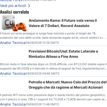
Vedi più articoli
Analisi correlate
Andamento Rame: Il Future vola verso il
Valore di 7 Dollari, Record Assoluto
Il future sul rame prosegue la lunga fase rialzista e punta al target dei 7$,
sostenuto dal calo delle scorte, dalla domanda legata ad AI, veicoli elettrici e reti
energetiche, e dai timori di deficit produttivo dal 2028.
Analisi Tecnica
06/08/2026 10:26 GMT0
Previsioni Bitcoin/Usd: Estate Laterale e
Rimbalzo Atteso a Fine Anno
Bitcoin resta in fase laterale dopo un 2026 difficile, con BTC/USD stabile sopra il
supporto dei 60.000$ e il mercato in attesa di segnali da Fed, regolamentazione
USA ed elezioni di medio termine.
Analisi Tecnica
06/08/2026 09:46 GMT0
Petrolio e Mercati: Nuovo Calo del Prezzo del
Greggio che dà ragione ai Mercati Azionari
Il petrolio WTI torna sotto pressione dopo il rapido rientro del premio geopolitico,
con il prezzo in area 75$ e i supporti tra 73,50$ e 72,80$ decisivi per capire se il
ribasso potrà estendersi verso quota 70$.
Analisi Tecnica
05/08/2026 11:48 GMT0