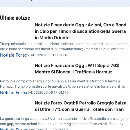
Ultime notizie
Notizie Finanziarie Oggi: Azioni, Oro e Bond
in Calo per Timori di Escalation della Guerra
in Medio Oriente
Trump minaccia le centrali elettriche iraniane, scadenza martedì mattina; azioni,
oro e bond scendono per timori di guerra/inflazione; i mercati asiatici entrano in
correzione; il petrolio greggio resta stabile.
Notizie Forex
23/03/2026 11:11 GMT0
Notizie Finanziarie Oggi: WTI Sopra 76$
Mentre Si Blocca il Traffico a Hormuz
Petrolio e comparto energia continuano a salire mentre il traffico si ferma a
Hormuz; Trump promette scorte navali USA; borse asiatiche in forte calo; il rialzo
del gas naturale mette pressione all’euro.
Notizie Forex
04/03/2026 09:17 GMT0
Notizie Forex Oggi: Il Petrolio Greggio Balza
di Oltre il 7% con la Guerra Totale con l’Iran
La guerra su larga scala tra USA e Iran accende il risk-off: petrolio e oro salgono
con gap, mentre azioni e alcune valute reagiscono con forte volatilità e nuovi
livelli da monitorare.
Notizie Forex
02/03/2026 11:29 GMT0