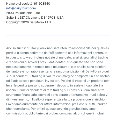
Numero di società: 611928540
info@dailyforex.com
2803 Philadelphia Pike
Suite B #287 Claymont, DE 19703, USA
Copyright 2026 Dailyforex LTD
Avviso sui rischi: DailyForex non sarà ritenuto responsabile per qualsiasi
perdita o danno derivante dall'affidamento alle informazioni contenute
in questo sito web, incluse notizie di mercato, analisi, segnali di trading
e recensioni di broker Forex. I dati contenuti in questo sito non sono
necessariamente in tempo reale né accurati, e le analisi sono opinioni
dell'autore e non rappresentano le raccomandazioni di DailyForex o dei
suoi dipendenti. Il trading di valute con margine comporta un alto rischio
ed è adatto solo per alcuni investitori. Poiché si tratta di un prodotto con
leva, le perdite possono superare il deposito iniziale e il capitale è a
rischio. Prima di decidere di fare trading sul Forex o su qualsiasi altro
strumento finanziario, dovresti considerare attentamente i tuoi obiettivi
di investimento, il livello di esperienza e la tua propensione al rischio.
Lavoriamo duramente per offrirti informazioni preziose su tutti i broker
che recensiamo. Per offrirti questo servizio gratuito, riceviamo
commissioni pubblicitarie dai broker, compresi alcuni di quelli inclusi