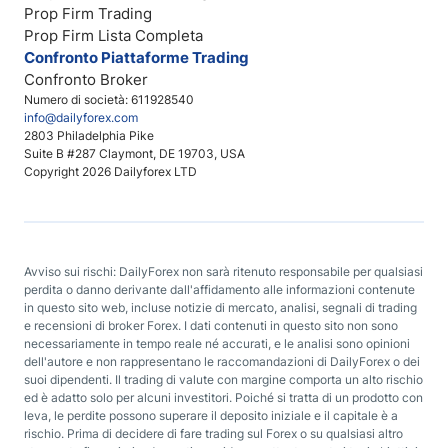
Prop Firm Trading
Prop Firm Lista Completa
Confronto Piattaforme Trading
Confronto Broker
Numero di società: 611928540
info@dailyforex.com
2803 Philadelphia Pike
Suite B #287 Claymont, DE 19703, USA
Copyright 2026 Dailyforex LTD
Avviso sui rischi: DailyForex non sarà ritenuto responsabile per qualsiasi
perdita o danno derivante dall'affidamento alle informazioni contenute
in questo sito web, incluse notizie di mercato, analisi, segnali di trading
e recensioni di broker Forex. I dati contenuti in questo sito non sono
necessariamente in tempo reale né accurati, e le analisi sono opinioni
dell'autore e non rappresentano le raccomandazioni di DailyForex o dei
suoi dipendenti. Il trading di valute con margine comporta un alto rischio
ed è adatto solo per alcuni investitori. Poiché si tratta di un prodotto con
leva, le perdite possono superare il deposito iniziale e il capitale è a
rischio. Prima di decidere di fare trading sul Forex o su qualsiasi altro