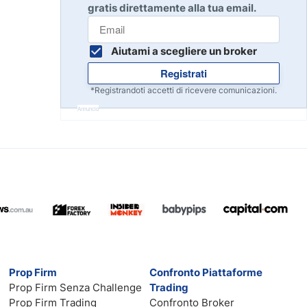
gratis direttamente alla tua email.
Inizia
8
Leggi la recensione
Aiutami a scegliere un broker
Registrati
Inizia
9
*Registrandoti accetti di ricevere comunicazioni.
Leggi la recensione
Annuncio
Inizia
10
Leggi la recensione
Prop Firm
Confronto Piattaforme
Prop Firm Senza Challenge
Trading
Prop Firm Trading
Confronto Broker