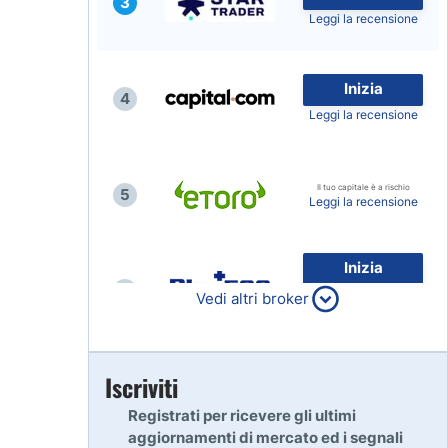
3
Leggi la recensione
Inizia
4
Leggi la recensione
Il tuo capitale è a rischio
5
Leggi la recensione
Inizia
6
80% dei conti al dettaglio di
Vedi altri broker
CFD perdono denaro
Leggi la recensione
Inizia
Iscriviti
7
Leggi la recensione
Registrati per ricevere gli ultimi
aggiornamenti di mercato ed i segnali