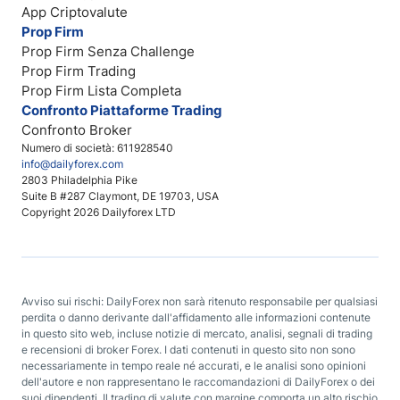
App Criptovalute
Prop Firm
Prop Firm Senza Challenge
Prop Firm Trading
Prop Firm Lista Completa
Confronto Piattaforme Trading
Confronto Broker
Numero di società: 611928540
info@dailyforex.com
2803 Philadelphia Pike
Suite B #287 Claymont, DE 19703, USA
Copyright 2026 Dailyforex LTD
Avviso sui rischi: DailyForex non sarà ritenuto responsabile per qualsiasi
perdita o danno derivante dall'affidamento alle informazioni contenute
in questo sito web, incluse notizie di mercato, analisi, segnali di trading
e recensioni di broker Forex. I dati contenuti in questo sito non sono
necessariamente in tempo reale né accurati, e le analisi sono opinioni
dell'autore e non rappresentano le raccomandazioni di DailyForex o dei
suoi dipendenti. Il trading di valute con margine comporta un alto rischio