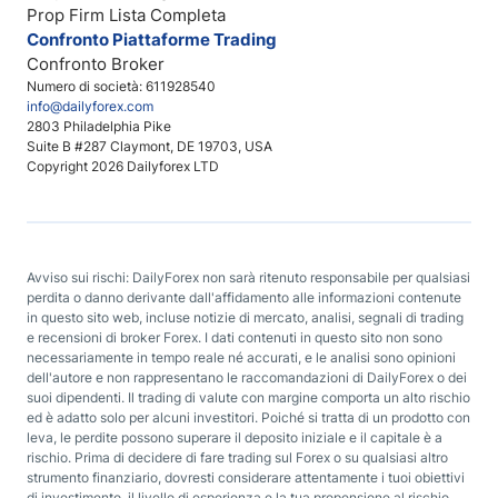
Prop Firm Lista Completa
Confronto Piattaforme Trading
Confronto Broker
Numero di società: 611928540
info@dailyforex.com
2803 Philadelphia Pike
Suite B #287 Claymont, DE 19703, USA
Copyright 2026 Dailyforex LTD
Avviso sui rischi: DailyForex non sarà ritenuto responsabile per qualsiasi
perdita o danno derivante dall'affidamento alle informazioni contenute
in questo sito web, incluse notizie di mercato, analisi, segnali di trading
e recensioni di broker Forex. I dati contenuti in questo sito non sono
necessariamente in tempo reale né accurati, e le analisi sono opinioni
dell'autore e non rappresentano le raccomandazioni di DailyForex o dei
suoi dipendenti. Il trading di valute con margine comporta un alto rischio
ed è adatto solo per alcuni investitori. Poiché si tratta di un prodotto con
leva, le perdite possono superare il deposito iniziale e il capitale è a
rischio. Prima di decidere di fare trading sul Forex o su qualsiasi altro
strumento finanziario, dovresti considerare attentamente i tuoi obiettivi
di investimento, il livello di esperienza e la tua propensione al rischio.