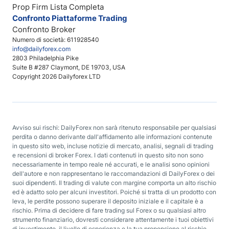
Prop Firm Lista Completa
Confronto Piattaforme Trading
Confronto Broker
Numero di società: 611928540
info@dailyforex.com
2803 Philadelphia Pike
Suite B #287 Claymont, DE 19703, USA
Copyright 2026 Dailyforex LTD
Avviso sui rischi: DailyForex non sarà ritenuto responsabile per qualsiasi
perdita o danno derivante dall'affidamento alle informazioni contenute
in questo sito web, incluse notizie di mercato, analisi, segnali di trading
e recensioni di broker Forex. I dati contenuti in questo sito non sono
necessariamente in tempo reale né accurati, e le analisi sono opinioni
dell'autore e non rappresentano le raccomandazioni di DailyForex o dei
suoi dipendenti. Il trading di valute con margine comporta un alto rischio
ed è adatto solo per alcuni investitori. Poiché si tratta di un prodotto con
leva, le perdite possono superare il deposito iniziale e il capitale è a
rischio. Prima di decidere di fare trading sul Forex o su qualsiasi altro
strumento finanziario, dovresti considerare attentamente i tuoi obiettivi
di investimento, il livello di esperienza e la tua propensione al rischio.