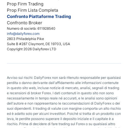
Prop Firm Trading
Prop Firm Lista Completa
Confronto Piattaforme Trading
Confronto Broker
Numero di società: 611928540
info@dailyforex.com
2803 Philadelphia Pike
Suite B #287 Claymont, DE 19703, USA
Copyright 2026 Dailyforex LTD
Avviso sui rischi: DailyForex non sarà ritenuto responsabile per qualsiasi
perdita o danno derivante dall'affidamento alle informazioni contenute
in questo sito web, incluse notizie di mercato, analisi, segnali di trading
e recensioni di broker Forex. I dati contenuti in questo sito non sono
necessariamente in tempo reale né accurati, e le analisi sono opinioni
dell'autore e non rappresentano le raccomandazioni di DailyForex o dei
suoi dipendenti. Il trading di valute con margine comporta un alto rischio
ed è adatto solo per alcuni investitori. Poiché si tratta di un prodotto con
leva, le perdite possono superare il deposito iniziale e il capitale è a
rischio. Prima di decidere di fare trading sul Forex o su qualsiasi altro