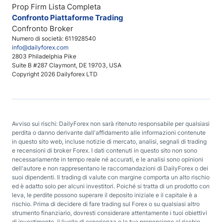
Prop Firm Lista Completa
Confronto Piattaforme Trading
Confronto Broker
Numero di società: 611928540
info@dailyforex.com
2803 Philadelphia Pike
Suite B #287 Claymont, DE 19703, USA
Copyright 2026 Dailyforex LTD
Avviso sui rischi: DailyForex non sarà ritenuto responsabile per qualsiasi
perdita o danno derivante dall'affidamento alle informazioni contenute
in questo sito web, incluse notizie di mercato, analisi, segnali di trading
e recensioni di broker Forex. I dati contenuti in questo sito non sono
necessariamente in tempo reale né accurati, e le analisi sono opinioni
dell'autore e non rappresentano le raccomandazioni di DailyForex o dei
suoi dipendenti. Il trading di valute con margine comporta un alto rischio
ed è adatto solo per alcuni investitori. Poiché si tratta di un prodotto con
leva, le perdite possono superare il deposito iniziale e il capitale è a
rischio. Prima di decidere di fare trading sul Forex o su qualsiasi altro
strumento finanziario, dovresti considerare attentamente i tuoi obiettivi
di investimento, il livello di esperienza e la tua propensione al rischio.