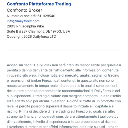
Confronto Piattaforme Trading
Confronto Broker
Numero di società: 611928540
info@dailyforex.com
2803 Philadelphia Pike
Suite B #287 Claymont, DE 19703, USA
Copyright 2026 Dailyforex LTD
Avviso sui rischi: DailyForex non sarà ritenuto responsabile per qualsiasi
perdita o danno derivante dall'affidamento alle informazioni contenute
in questo sito web, incluse notizie di mercato, analisi, segnali di trading
e recensioni di broker Forex. I dati contenuti in questo sito non sono
necessariamente in tempo reale né accurati, e le analisi sono opinioni
dell'autore e non rappresentano le raccomandazioni di DailyForex o dei
suoi dipendenti. Il trading di valute con margine comporta un alto rischio
ed è adatto solo per alcuni investitori. Poiché si tratta di un prodotto con
leva, le perdite possono superare il deposito iniziale e il capitale è a
rischio. Prima di decidere di fare trading sul Forex o su qualsiasi altro
strumento finanziario, dovresti considerare attentamente i tuoi obiettivi
di investimento, il livello di esperienza e la tua propensione al rischio.
Lavoriamo duramente per offrirti informazioni preziose su tutti i broker