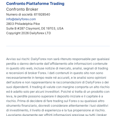
Confronto Piattaforme Trading
Confronto Broker
Numero di società: 611928540
info@dailyforex.com
2803 Philadelphia Pike
Suite B #287 Claymont, DE 19703, USA
Copyright 2026 Dailyforex LTD
Avviso sui rischi: DailyForex non sarà ritenuto responsabile per qualsiasi
perdita o danno derivante dall'affidamento alle informazioni contenute
in questo sito web, incluse notizie di mercato, analisi, segnali di trading
e recensioni di broker Forex. I dati contenuti in questo sito non sono
necessariamente in tempo reale né accurati, e le analisi sono opinioni
dell'autore e non rappresentano le raccomandazioni di DailyForex o dei
suoi dipendenti. Il trading di valute con margine comporta un alto rischio
ed è adatto solo per alcuni investitori. Poiché si tratta di un prodotto con
leva, le perdite possono superare il deposito iniziale e il capitale è a
rischio. Prima di decidere di fare trading sul Forex o su qualsiasi altro
strumento finanziario, dovresti considerare attentamente i tuoi obiettivi
di investimento, il livello di esperienza e la tua propensione al rischio.
Lavoriamo duramente per offrirti informazioni preziose su tutti i broker