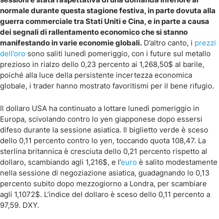
normale durante questa stagione festiva, in parte dovuta alla
guerra commerciale tra Stati Uniti e Cina, e in parte a causa
dei segnali di rallentamento economico che si stanno
manifestando in varie economie globali.
D’altro canto, i
prezzi
dell’oro
sono saliti lunedì pomeriggio, con i future sul metallo
prezioso in rialzo dello 0,23 percento ai 1,268,50$ al barile,
poiché alla luce della persistente incertezza economica
globale, i trader hanno mostrato favoritismi per il bene rifugio.
Il dollaro USA ha continuato a lottare lunedì pomeriggio in
Europa, scivolando contro lo yen giapponese dopo essersi
difeso durante la sessione asiatica. Il biglietto verde è sceso
dello 0,11 percento contro lo yen, toccando quota 108,47. La
sterlina britannica è cresciuta dello 0,21 percento rispetto al
dollaro, scambiando agli 1,216$, e l’
euro
è salito modestamente
nella sessione di negoziazione asiatica, guadagnando lo 0,13
percento subito dopo mezzogiorno a Londra, per scambiare
agli 1,1072$. L’indice del dollaro è sceso dello 0,11 percento a
97,59. DXY.