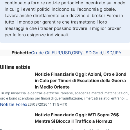
continuato a fornire notizie periodiche incentrate sul modo
in cui gli eventi politici incidono sull'economia globale.
Lavora anche direttamente con dozzine di broker Forex in
tutto il mondo per garantire che trasmettano i loro
messaggi e che i trader possano trovare il miglior broker
per le loro esigenze individuali.
Etichette
Crude Oil
EUR/USD
GBP/USD
Gold
USD/JPY
Ultime notizie
Notizie Finanziarie Oggi: Azioni, Oro e Bond
in Calo per Timori di Escalation della Guerra
in Medio Oriente
Trump minaccia le centrali elettriche iraniane, scadenza martedì mattina; azioni,
oro e bond scendono per timori di guerra/inflazione; i mercati asiatici entrano in
correzione; il petrolio greggio resta stabile.
Notizie Forex
23/03/2026 11:11 GMT0
Notizie Finanziarie Oggi: WTI Sopra 76$
Mentre Si Blocca il Traffico a Hormuz