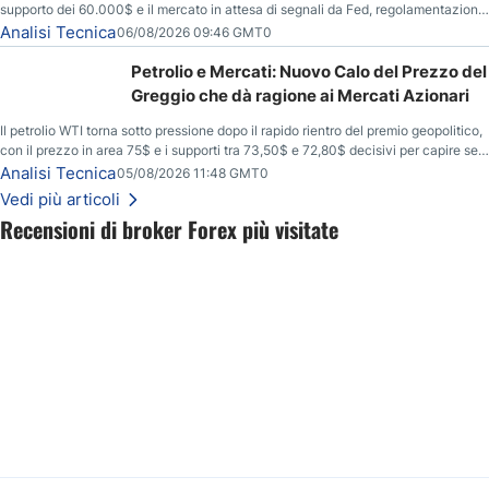
supporto dei 60.000$ e il mercato in attesa di segnali da Fed, regolamentazione
USA ed elezioni di medio termine.
Analisi Tecnica
06/08/2026 09:46 GMT0
Petrolio e Mercati: Nuovo Calo del Prezzo del
Greggio che dà ragione ai Mercati Azionari
Il petrolio WTI torna sotto pressione dopo il rapido rientro del premio geopolitico,
con il prezzo in area 75$ e i supporti tra 73,50$ e 72,80$ decisivi per capire se il
ribasso potrà estendersi verso quota 70$.
Analisi Tecnica
05/08/2026 11:48 GMT0
Vedi più articoli
Recensioni di broker Forex più visitate