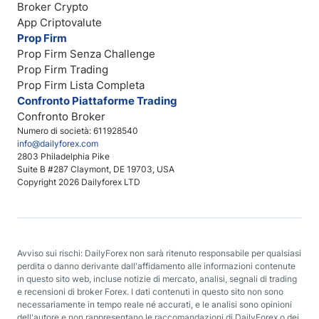
Broker Crypto
App Criptovalute
Prop Firm
Prop Firm Senza Challenge
Prop Firm Trading
Prop Firm Lista Completa
Confronto Piattaforme Trading
Confronto Broker
Numero di società: 611928540
info@dailyforex.com
2803 Philadelphia Pike
Suite B #287 Claymont, DE 19703, USA
Copyright 2026 Dailyforex LTD
Avviso sui rischi: DailyForex non sarà ritenuto responsabile per qualsiasi
perdita o danno derivante dall'affidamento alle informazioni contenute
in questo sito web, incluse notizie di mercato, analisi, segnali di trading
e recensioni di broker Forex. I dati contenuti in questo sito non sono
necessariamente in tempo reale né accurati, e le analisi sono opinioni
dell'autore e non rappresentano le raccomandazioni di DailyForex o dei