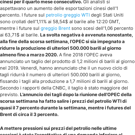
cinesi per il quarto mese consecutivo.
Gli analisti si
aspettavano un aumento delle esportazioni cinesi dell’1
percento. I future sul
petrolio greggio WTI
degli Stati Uniti
sono crollati dell’1,11% ai 58,54$ al barile alle 12:20 GMT,
mentre i future sul
greggio Brent
sono scesi dell’1,06 percento
ai 63,71$ al barile.
La svolta negativa è avvenuta nonostante,
alla fine della scorsa settimana, l’OPEC si sia impegnato a
ridurre la produzione di ulteriori 500.000 barili al giorno
almeno fino a marzo 2020.
A fine 2018 l’OPEC aveva
annunciato un taglio del prodotto di 1,2 milioni di barili al giorno
nel 2019. Venerdì, hanno annunciato che il un nuovo ciclo di
tagli ridurrà il numero di ulteriori 500.000 barili al giorno,
fissando i tagli alla produzione a 1,7 milioni di barili al giorno.
Secondo i rapporti della CNBC, il taglio è stato maggiore del
previsto.
L’annuncio dei tagli dopo la riunione dell’OPEC della
scorsa settimana ha fatto salire i prezzi del petrolio WTI di
quasi il 7 percento durante la settimana, mentre i futures del
Brent di circa il 3 percento.
A mettere pressioni sui prezzi del petrolio nelle ultime
sessioni è stata l’aspettativa di una domanda inferiore al