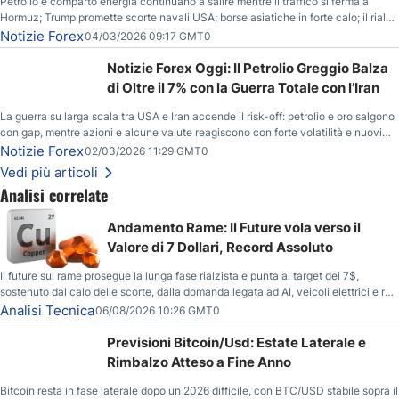
Petrolio e comparto energia continuano a salire mentre il traffico si ferma a
Hormuz; Trump promette scorte navali USA; borse asiatiche in forte calo; il rialzo
del gas naturale mette pressione all’euro.
Notizie Forex
04/03/2026 09:17 GMT0
Notizie Forex Oggi: Il Petrolio Greggio Balza
di Oltre il 7% con la Guerra Totale con l’Iran
La guerra su larga scala tra USA e Iran accende il risk-off: petrolio e oro salgono
con gap, mentre azioni e alcune valute reagiscono con forte volatilità e nuovi
livelli da monitorare.
Notizie Forex
02/03/2026 11:29 GMT0
Vedi più articoli
Analisi correlate
Andamento Rame: Il Future vola verso il
Valore di 7 Dollari, Record Assoluto
Il future sul rame prosegue la lunga fase rialzista e punta al target dei 7$,
sostenuto dal calo delle scorte, dalla domanda legata ad AI, veicoli elettrici e reti
energetiche, e dai timori di deficit produttivo dal 2028.
Analisi Tecnica
06/08/2026 10:26 GMT0
Previsioni Bitcoin/Usd: Estate Laterale e
Rimbalzo Atteso a Fine Anno
Bitcoin resta in fase laterale dopo un 2026 difficile, con BTC/USD stabile sopra il