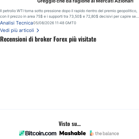
Greggio che dà ragione ai Mercati Azionari
Il petrolio WTI torna sotto pressione dopo il rapido rientro del premio geopolitico,
con il prezzo in area 75$ e i supporti tra 73,50$ e 72,80$ decisivi per capire se il
ribasso potrà estendersi verso quota 70$.
Analisi Tecnica
05/08/2026 11:48 GMT0
Vedi più articoli
Recensioni di broker Forex più visitate
Visto su...