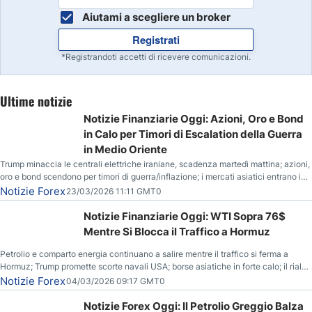
Aiutami a scegliere un broker
Registrati
*Registrandoti accetti di ricevere comunicazioni.
Ultime notizie
Notizie Finanziarie Oggi: Azioni, Oro e Bond
in Calo per Timori di Escalation della Guerra
in Medio Oriente
Trump minaccia le centrali elettriche iraniane, scadenza martedì mattina; azioni,
oro e bond scendono per timori di guerra/inflazione; i mercati asiatici entrano in
correzione; il petrolio greggio resta stabile.
Notizie Forex
23/03/2026 11:11 GMT0
Notizie Finanziarie Oggi: WTI Sopra 76$
Mentre Si Blocca il Traffico a Hormuz
Petrolio e comparto energia continuano a salire mentre il traffico si ferma a
Hormuz; Trump promette scorte navali USA; borse asiatiche in forte calo; il rialzo
del gas naturale mette pressione all’euro.
Notizie Forex
04/03/2026 09:17 GMT0
Notizie Forex Oggi: Il Petrolio Greggio Balza