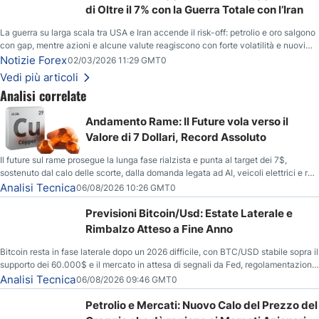
di Oltre il 7% con la Guerra Totale con l’Iran
La guerra su larga scala tra USA e Iran accende il risk-off: petrolio e oro salgono
con gap, mentre azioni e alcune valute reagiscono con forte volatilità e nuovi
livelli da monitorare.
Notizie Forex
02/03/2026 11:29 GMT0
Vedi più articoli
Analisi correlate
Andamento Rame: Il Future vola verso il
Valore di 7 Dollari, Record Assoluto
Il future sul rame prosegue la lunga fase rialzista e punta al target dei 7$,
sostenuto dal calo delle scorte, dalla domanda legata ad AI, veicoli elettrici e reti
energetiche, e dai timori di deficit produttivo dal 2028.
Analisi Tecnica
06/08/2026 10:26 GMT0
Previsioni Bitcoin/Usd: Estate Laterale e
Rimbalzo Atteso a Fine Anno
Bitcoin resta in fase laterale dopo un 2026 difficile, con BTC/USD stabile sopra il
supporto dei 60.000$ e il mercato in attesa di segnali da Fed, regolamentazione
USA ed elezioni di medio termine.
Analisi Tecnica
06/08/2026 09:46 GMT0
Petrolio e Mercati: Nuovo Calo del Prezzo del