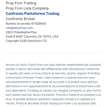
Prop Firm Trading
Prop Firm Lista Completa
Confronto Piattaforme Trading
Confronto Broker
Numero di società: 611928540
info@dailyforex.com
2803 Philadelphia Pike
Suite B #287 Claymont, DE 19703, USA
Copyright 2026 Dailyforex LTD
Avviso sui rischi: DailyForex non sarà ritenuto responsabile per qualsiasi
perdita o danno derivante dall'affidamento alle informazioni contenute
in questo sito web, incluse notizie di mercato, analisi, segnali di trading
e recensioni di broker Forex. I dati contenuti in questo sito non sono
necessariamente in tempo reale né accurati, e le analisi sono opinioni
dell'autore e non rappresentano le raccomandazioni di DailyForex o dei
suoi dipendenti. Il trading di valute con margine comporta un alto rischio
ed è adatto solo per alcuni investitori. Poiché si tratta di un prodotto con
leva, le perdite possono superare il deposito iniziale e il capitale è a
rischio. Prima di decidere di fare trading sul Forex o su qualsiasi altro