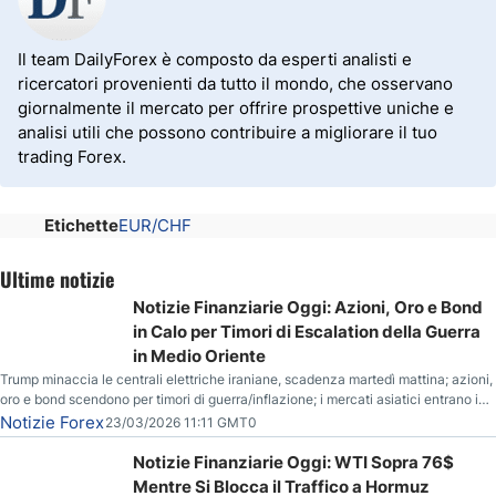
Il team DailyForex è composto da esperti analisti e
ricercatori provenienti da tutto il mondo, che osservano
giornalmente il mercato per offrire prospettive uniche e
analisi utili che possono contribuire a migliorare il tuo
trading Forex.
Etichette
EUR/CHF
Ultime notizie
Notizie Finanziarie Oggi: Azioni, Oro e Bond
in Calo per Timori di Escalation della Guerra
in Medio Oriente
Trump minaccia le centrali elettriche iraniane, scadenza martedì mattina; azioni,
oro e bond scendono per timori di guerra/inflazione; i mercati asiatici entrano in
correzione; il petrolio greggio resta stabile.
Notizie Forex
23/03/2026 11:11 GMT0
Notizie Finanziarie Oggi: WTI Sopra 76$
Mentre Si Blocca il Traffico a Hormuz