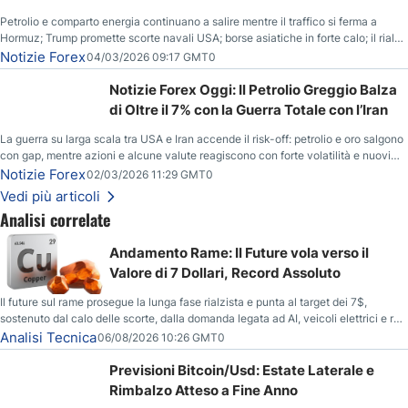
Petrolio e comparto energia continuano a salire mentre il traffico si ferma a
Hormuz; Trump promette scorte navali USA; borse asiatiche in forte calo; il rialzo
del gas naturale mette pressione all’euro.
Notizie Forex
04/03/2026 09:17 GMT0
Notizie Forex Oggi: Il Petrolio Greggio Balza
di Oltre il 7% con la Guerra Totale con l’Iran
La guerra su larga scala tra USA e Iran accende il risk-off: petrolio e oro salgono
con gap, mentre azioni e alcune valute reagiscono con forte volatilità e nuovi
livelli da monitorare.
Notizie Forex
02/03/2026 11:29 GMT0
Vedi più articoli
Analisi correlate
Andamento Rame: Il Future vola verso il
Valore di 7 Dollari, Record Assoluto
Il future sul rame prosegue la lunga fase rialzista e punta al target dei 7$,
sostenuto dal calo delle scorte, dalla domanda legata ad AI, veicoli elettrici e reti
energetiche, e dai timori di deficit produttivo dal 2028.
Analisi Tecnica
06/08/2026 10:26 GMT0
Previsioni Bitcoin/Usd: Estate Laterale e
Rimbalzo Atteso a Fine Anno