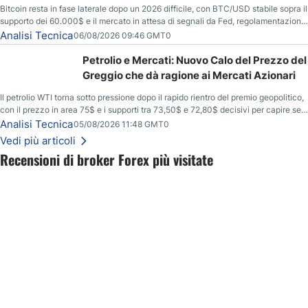
Bitcoin resta in fase laterale dopo un 2026 difficile, con BTC/USD stabile sopra il
supporto dei 60.000$ e il mercato in attesa di segnali da Fed, regolamentazione
USA ed elezioni di medio termine.
Analisi Tecnica
06/08/2026 09:46 GMT0
Petrolio e Mercati: Nuovo Calo del Prezzo del
Greggio che dà ragione ai Mercati Azionari
Il petrolio WTI torna sotto pressione dopo il rapido rientro del premio geopolitico,
con il prezzo in area 75$ e i supporti tra 73,50$ e 72,80$ decisivi per capire se il
ribasso potrà estendersi verso quota 70$.
Analisi Tecnica
05/08/2026 11:48 GMT0
Vedi più articoli
Recensioni di broker Forex più visitate