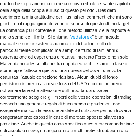
quello che si preannuncia come un nuovo ed interessante capitolo
della saga della coppia eurusd di questo periodo . Desidero
esprimere la mia gratitudine per i lusinghieri commenti che mi sono
giunti con il raggiungimento venerdì scorso di questo ultimo target .
La domanda più ricorrente è : che metodo utilizza ? e la risposta è
Vedaforex
molto semplice : il mio . Si chiama "
" è un metodo
manuale e non un sistema automatico di trading, nulla di
particolarmente complicato ma semplice frutto di tanti anni di
osservazione ed esperienza diretta sul mercato Forex e non solo .
Ma veniamo adesso alla nostra coppia eurusd ... siamo in fase di
storno up e l'attesa è quella di una ripresa del down, una volta
esauritasi l'attuale correzione rialzista . Alcuni dubbi di fondo
persistono in merito alla reale forza del USD e quindi mi preme
richiamare la vostra attenzione sull'importanza di saper
correttamente scegliere gli importi delle vostre operazioni di trading
secondo una generale regola di buon senso e prudenza : non
esagerate mai con la leva che andate ad utilizzare per non trovarvi
esageratamente esposti in caso di mercato opposto alla vostra
posizione. Anche in questo caso specifico questa raccomandazione
è di assoluto rilievo, rimangono infatti molti motivi di dubbio in una