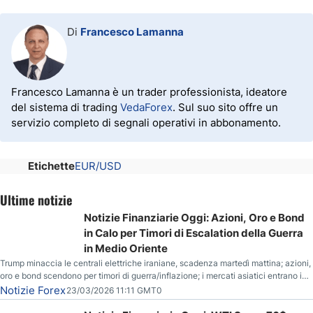
Di
Francesco Lamanna
Francesco Lamanna è un trader professionista, ideatore
del sistema di trading
VedaForex
. Sul suo sito offre un
servizio completo di segnali operativi in abbonamento.
Etichette
EUR/USD
Ultime notizie
Notizie Finanziarie Oggi: Azioni, Oro e Bond
in Calo per Timori di Escalation della Guerra
in Medio Oriente
Trump minaccia le centrali elettriche iraniane, scadenza martedì mattina; azioni,
oro e bond scendono per timori di guerra/inflazione; i mercati asiatici entrano in
correzione; il petrolio greggio resta stabile.
Notizie Forex
23/03/2026 11:11 GMT0