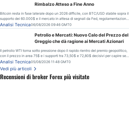
Rimbalzo Atteso a Fine Anno
Bitcoin resta in fase laterale dopo un 2026 difficile, con BTC/USD stabile sopra il
supporto dei 60.000$ e il mercato in attesa di segnali da Fed, regolamentazione
USA ed elezioni di medio termine.
Analisi Tecnica
06/08/2026 09:46 GMT0
Petrolio e Mercati: Nuovo Calo del Prezzo del
Greggio che dà ragione ai Mercati Azionari
Il petrolio WTI torna sotto pressione dopo il rapido rientro del premio geopolitico,
con il prezzo in area 75$ e i supporti tra 73,50$ e 72,80$ decisivi per capire se il
ribasso potrà estendersi verso quota 70$.
Analisi Tecnica
05/08/2026 11:48 GMT0
Vedi più articoli
Recensioni di broker Forex più visitate