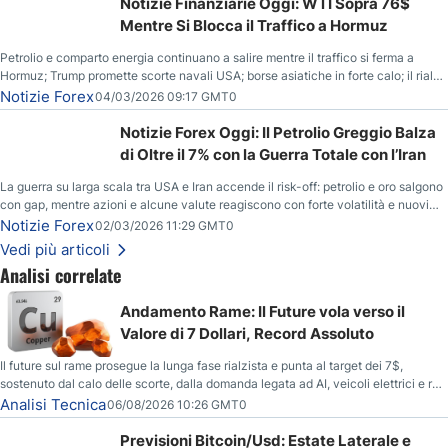
Notizie Finanziarie Oggi: WTI Sopra 76$
Mentre Si Blocca il Traffico a Hormuz
Petrolio e comparto energia continuano a salire mentre il traffico si ferma a
Hormuz; Trump promette scorte navali USA; borse asiatiche in forte calo; il rialzo
del gas naturale mette pressione all’euro.
Notizie Forex
04/03/2026 09:17 GMT0
Notizie Forex Oggi: Il Petrolio Greggio Balza
di Oltre il 7% con la Guerra Totale con l’Iran
La guerra su larga scala tra USA e Iran accende il risk-off: petrolio e oro salgono
con gap, mentre azioni e alcune valute reagiscono con forte volatilità e nuovi
livelli da monitorare.
Notizie Forex
02/03/2026 11:29 GMT0
Vedi più articoli
Analisi correlate
Andamento Rame: Il Future vola verso il
Valore di 7 Dollari, Record Assoluto
Il future sul rame prosegue la lunga fase rialzista e punta al target dei 7$,
sostenuto dal calo delle scorte, dalla domanda legata ad AI, veicoli elettrici e reti
energetiche, e dai timori di deficit produttivo dal 2028.
Analisi Tecnica
06/08/2026 10:26 GMT0
Previsioni Bitcoin/Usd: Estate Laterale e