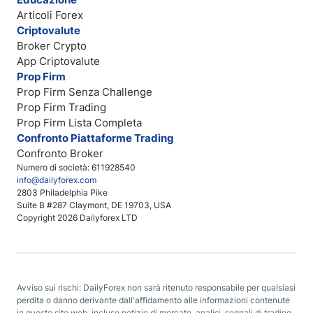
Articoli Forex
Criptovalute
Broker Crypto
App Criptovalute
Prop Firm
Prop Firm Senza Challenge
Prop Firm Trading
Prop Firm Lista Completa
Confronto Piattaforme Trading
Confronto Broker
Numero di società: 611928540
info@dailyforex.com
2803 Philadelphia Pike
Suite B #287 Claymont, DE 19703, USA
Copyright 2026 Dailyforex LTD
Avviso sui rischi: DailyForex non sarà ritenuto responsabile per qualsiasi
perdita o danno derivante dall'affidamento alle informazioni contenute
in questo sito web, incluse notizie di mercato, analisi, segnali di trading