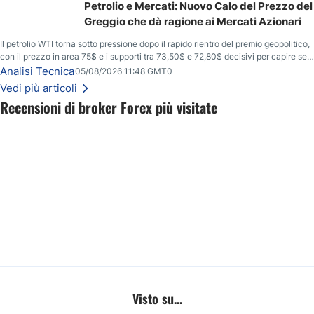
Petrolio e Mercati: Nuovo Calo del Prezzo del
Greggio che dà ragione ai Mercati Azionari
Il petrolio WTI torna sotto pressione dopo il rapido rientro del premio geopolitico,
con il prezzo in area 75$ e i supporti tra 73,50$ e 72,80$ decisivi per capire se il
ribasso potrà estendersi verso quota 70$.
Analisi Tecnica
05/08/2026 11:48 GMT0
Vedi più articoli
Recensioni di broker Forex più visitate
Visto su...