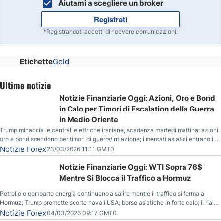
Aiutami a scegliere un broker
Registrati
*Registrandoti accetti di ricevere comunicazioni.
Etichette
Gold
Ultime notizie
Notizie Finanziarie Oggi: Azioni, Oro e Bond
in Calo per Timori di Escalation della Guerra
in Medio Oriente
Trump minaccia le centrali elettriche iraniane, scadenza martedì mattina; azioni,
oro e bond scendono per timori di guerra/inflazione; i mercati asiatici entrano in
correzione; il petrolio greggio resta stabile.
Notizie Forex
23/03/2026 11:11 GMT0
Notizie Finanziarie Oggi: WTI Sopra 76$
Mentre Si Blocca il Traffico a Hormuz
Petrolio e comparto energia continuano a salire mentre il traffico si ferma a
Hormuz; Trump promette scorte navali USA; borse asiatiche in forte calo; il rialzo
del gas naturale mette pressione all’euro.
Notizie Forex
04/03/2026 09:17 GMT0