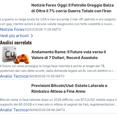
Notizie Forex Oggi: Il Petrolio Greggio Balza
di Oltre il 7% con la Guerra Totale con l’Iran
La guerra su larga scala tra USA e Iran accende il risk-off: petrolio e oro salgono
con gap, mentre azioni e alcune valute reagiscono con forte volatilità e nuovi
livelli da monitorare.
Notizie Forex
02/03/2026 11:29 GMT0
Vedi più articoli
Analisi correlate
Andamento Rame: Il Future vola verso il
Valore di 7 Dollari, Record Assoluto
Il future sul rame prosegue la lunga fase rialzista e punta al target dei 7$,
sostenuto dal calo delle scorte, dalla domanda legata ad AI, veicoli elettrici e reti
energetiche, e dai timori di deficit produttivo dal 2028.
Analisi Tecnica
06/08/2026 10:26 GMT0
Previsioni Bitcoin/Usd: Estate Laterale e
Rimbalzo Atteso a Fine Anno
Bitcoin resta in fase laterale dopo un 2026 difficile, con BTC/USD stabile sopra il
supporto dei 60.000$ e il mercato in attesa di segnali da Fed, regolamentazione
USA ed elezioni di medio termine.
Analisi Tecnica
06/08/2026 09:46 GMT0