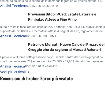
sostenuto dal calo delle scorte, dalla domanda legata ad AI, veicoli elettrici e reti
energetiche, e dai timori di deficit produttivo dal 2028.
Analisi Tecnica
06/08/2026 10:26 GMT0
Previsioni Bitcoin/Usd: Estate Laterale e
Rimbalzo Atteso a Fine Anno
Bitcoin resta in fase laterale dopo un 2026 difficile, con BTC/USD stabile sopra il
supporto dei 60.000$ e il mercato in attesa di segnali da Fed, regolamentazione
USA ed elezioni di medio termine.
Analisi Tecnica
06/08/2026 09:46 GMT0
Petrolio e Mercati: Nuovo Calo del Prezzo del
Greggio che dà ragione ai Mercati Azionari
Il petrolio WTI torna sotto pressione dopo il rapido rientro del premio geopolitico,
con il prezzo in area 75$ e i supporti tra 73,50$ e 72,80$ decisivi per capire se il
ribasso potrà estendersi verso quota 70$.
Analisi Tecnica
05/08/2026 11:48 GMT0
Vedi più articoli
Recensioni di broker Forex più visitate