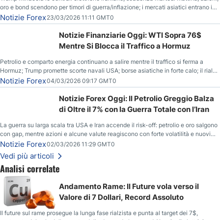
oro e bond scendono per timori di guerra/inflazione; i mercati asiatici entrano in
correzione; il petrolio greggio resta stabile.
Notizie Forex
23/03/2026 11:11 GMT0
Notizie Finanziarie Oggi: WTI Sopra 76$
Mentre Si Blocca il Traffico a Hormuz
Petrolio e comparto energia continuano a salire mentre il traffico si ferma a
Hormuz; Trump promette scorte navali USA; borse asiatiche in forte calo; il rialzo
del gas naturale mette pressione all’euro.
Notizie Forex
04/03/2026 09:17 GMT0
Notizie Forex Oggi: Il Petrolio Greggio Balza
di Oltre il 7% con la Guerra Totale con l’Iran
La guerra su larga scala tra USA e Iran accende il risk-off: petrolio e oro salgono
con gap, mentre azioni e alcune valute reagiscono con forte volatilità e nuovi
livelli da monitorare.
Notizie Forex
02/03/2026 11:29 GMT0
Vedi più articoli
Analisi correlate
Andamento Rame: Il Future vola verso il
Valore di 7 Dollari, Record Assoluto
Il future sul rame prosegue la lunga fase rialzista e punta al target dei 7$,