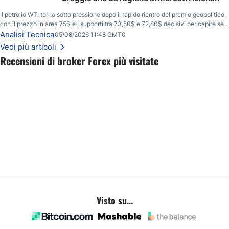
Il petrolio WTI torna sotto pressione dopo il rapido rientro del premio geopolitico,
con il prezzo in area 75$ e i supporti tra 73,50$ e 72,80$ decisivi per capire se il
ribasso potrà estendersi verso quota 70$.
Analisi Tecnica
05/08/2026 11:48 GMT0
Vedi più articoli
Recensioni di broker Forex più visitate
Visto su...