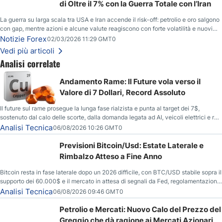
di Oltre il 7% con la Guerra Totale con l’Iran
La guerra su larga scala tra USA e Iran accende il risk-off: petrolio e oro salgono
con gap, mentre azioni e alcune valute reagiscono con forte volatilità e nuovi
livelli da monitorare.
Notizie Forex
02/03/2026 11:29 GMT0
Vedi più articoli
Analisi correlate
Andamento Rame: Il Future vola verso il
Valore di 7 Dollari, Record Assoluto
Il future sul rame prosegue la lunga fase rialzista e punta al target dei 7$,
sostenuto dal calo delle scorte, dalla domanda legata ad AI, veicoli elettrici e reti
energetiche, e dai timori di deficit produttivo dal 2028.
Analisi Tecnica
06/08/2026 10:26 GMT0
Previsioni Bitcoin/Usd: Estate Laterale e
Rimbalzo Atteso a Fine Anno
Bitcoin resta in fase laterale dopo un 2026 difficile, con BTC/USD stabile sopra il
supporto dei 60.000$ e il mercato in attesa di segnali da Fed, regolamentazione
USA ed elezioni di medio termine.
Analisi Tecnica
06/08/2026 09:46 GMT0
Petrolio e Mercati: Nuovo Calo del Prezzo del
Greggio che dà ragione ai Mercati Azionari