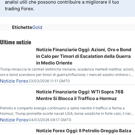
analisi utili che possono contribuire a migliorare il tuo
trading Forex.
Etichette
Gold
Ultime notizie
Notizie Finanziarie Oggi: Azioni, Oro e Bond
in Calo per Timori di Escalation della Guerra
in Medio Oriente
Trump minaccia le centrali elettriche iraniane, scadenza martedì mattina; azioni,
oro e bond scendono per timori di guerra/inflazione; i mercati asiatici entrano in
correzione; il petrolio greggio resta stabile.
Notizie Forex
23/03/2026 11:11 GMT0
Notizie Finanziarie Oggi: WTI Sopra 76$
Mentre Si Blocca il Traffico a Hormuz
Petrolio e comparto energia continuano a salire mentre il traffico si ferma a
Hormuz; Trump promette scorte navali USA; borse asiatiche in forte calo; il rialzo
del gas naturale mette pressione all’euro.
Notizie Forex
04/03/2026 09:17 GMT0
Notizie Forex Oggi: Il Petrolio Greggio Balza