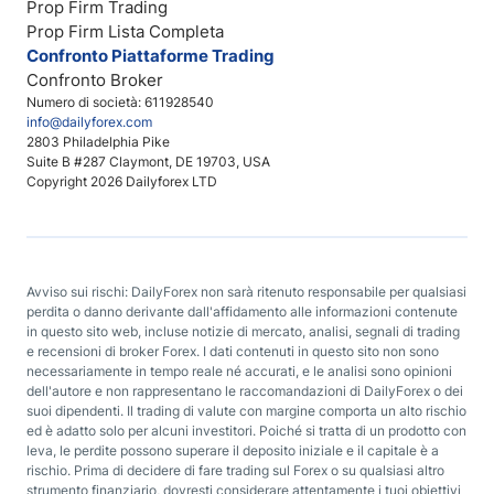
Prop Firm Trading
Prop Firm Lista Completa
Confronto Piattaforme Trading
Confronto Broker
Numero di società: 611928540
info@dailyforex.com
2803 Philadelphia Pike
Suite B #287 Claymont, DE 19703, USA
Copyright 2026 Dailyforex LTD
Avviso sui rischi: DailyForex non sarà ritenuto responsabile per qualsiasi
perdita o danno derivante dall'affidamento alle informazioni contenute
in questo sito web, incluse notizie di mercato, analisi, segnali di trading
e recensioni di broker Forex. I dati contenuti in questo sito non sono
necessariamente in tempo reale né accurati, e le analisi sono opinioni
dell'autore e non rappresentano le raccomandazioni di DailyForex o dei
suoi dipendenti. Il trading di valute con margine comporta un alto rischio
ed è adatto solo per alcuni investitori. Poiché si tratta di un prodotto con
leva, le perdite possono superare il deposito iniziale e il capitale è a
rischio. Prima di decidere di fare trading sul Forex o su qualsiasi altro
strumento finanziario, dovresti considerare attentamente i tuoi obiettivi