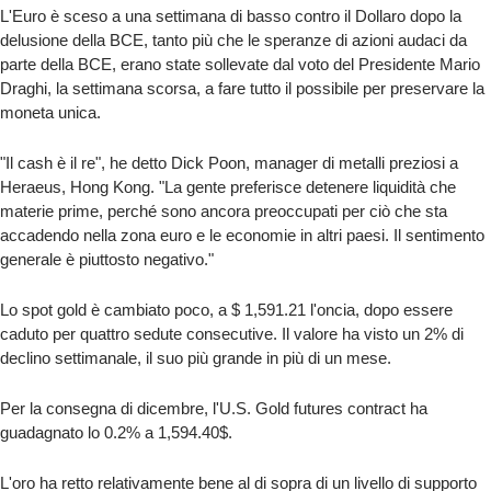
L'Euro è sceso a una settimana di basso contro il Dollaro dopo la
delusione della BCE, tanto più che le speranze di azioni audaci da
parte della BCE, erano state sollevate dal voto del Presidente Mario
Draghi, la settimana scorsa, a fare tutto il possibile per preservare la
moneta unica.
"Il cash è il re", he detto Dick Poon, manager di metalli preziosi a
Heraeus, Hong Kong. "La gente preferisce detenere liquidità che
materie prime, perché sono ancora preoccupati per ciò che sta
accadendo nella zona euro e le economie in altri paesi. Il sentimento
generale è piuttosto negativo."
Lo spot gold è cambiato poco, a $ 1,591.21 l'oncia, dopo essere
caduto per quattro sedute consecutive. Il valore ha visto un 2% di
declino settimanale, il suo più grande in più di un mese.
Per la consegna di dicembre, l'U.S. Gold futures contract ha
guadagnato lo 0.2% a 1,594.40$.
L'oro ha retto relativamente bene al di sopra di un livello di supporto